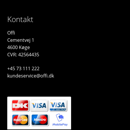
Kontakt
Offi
Cementvej 1
4600 Køge
CVR: 42564435
+45 73 111 222
kundeservice@offi.dk