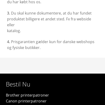
du har købt hos os.
3.
Du skal kunne dokumentere, at du har fundet
produktet billigere et andet sted. Fx fra webside
eller
katalog.
4.
Prisgarantien gælder kun for danske webshops
og fysiske butikker.
Bestil Nu
Brother printerpatroner
Canon printerpatroner