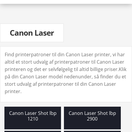
Udfo
HP
und
Udfo
Lexmark
und
Udfo
Oki
und
Udfo
Samsung
Canon Laser
und
Udfo
Xerox
und
TAPE & LABELS
Udfo
PAPIR
Find printerpatroner til din Canon Laser printer, vi har
und
INFORMATION
altid et stort udvalg af printerpatroner til Canon Laser
Udfo
printeren og det er selvfølgelig til altid billige priser.Klik
👤 Din Konto
und
på din Canon Laser model nedenunder, så finder du et
stort udvalg af printerpatroner til din Canon Laser
printer.
Canon Laser Shot lbp
Canon Laser Shot lbp
1210
2900