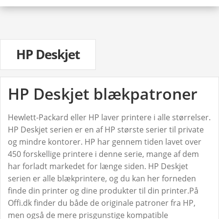
HP Fax
HP Laser
HP Laserjet
HP Laserjet P
HP Deskjet
HP Laserjet Pro
HP Neverstop
HP Deskjet blækpatroner
HP Officejet
HP Officejet pro
HP Pagewide
Hewlett-Packard eller HP laver printere i alle størrelser.
HP Photosmart
HP Deskjet serien er en af HP største serier til private
HP PSC
og mindre kontorer. HP har gennem tiden lavet over
450 forskellige printere i denne serie, mange af dem
HP Smart Tank
har forladt markedet for længe siden. HP Deskjet
HP Tango
serien er alle blækprintere, og du kan her forneden
HP TopShot
finde din printer og dine produkter til din printer.På
Lexmark
Udfo
Offi.dk finder du både de originale patroner fra HP,
Oki
und
Udfo
men også de mere prisgunstige kompatible
Samsung