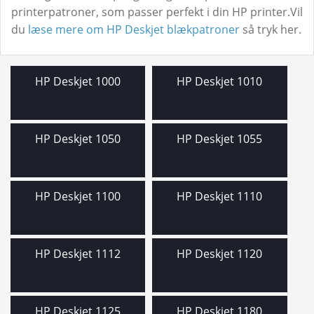
und
Udfo
printerpatroner, som passer perfekt i din HP printer.Vil
Xerox
und
du
læse mere om HP Deskjet blækpatroner
så tryk her.
TAPE & LABELS
Udfo
PAPIR
und
INFORMATION
Udfo
HP Deskjet 1000
HP Deskjet 1010
👤 Din Konto
und
HP Deskjet 1050
HP Deskjet 1055
HP Deskjet 1100
HP Deskjet 1110
HP Deskjet 1112
HP Deskjet 1120
HP Deskjet 1125
HP Deskjet 1180