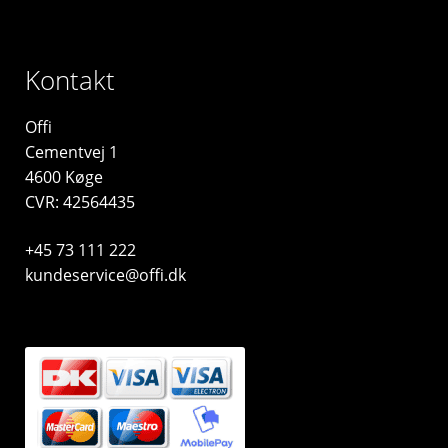
Kontakt
Offi
Cementvej 1
4600 Køge
CVR: 42564435
+45 73 111 222
kundeservice@offi.dk