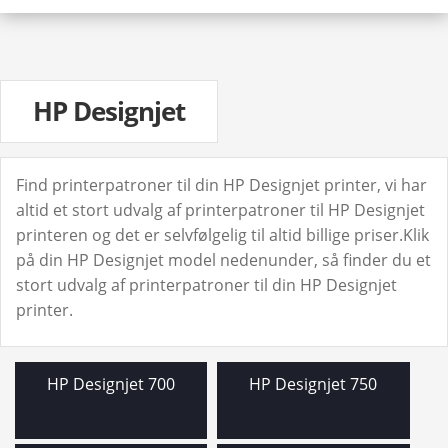
HP Fax
HP Laser
HP Laserjet
HP Laserjet P
HP Designjet
HP Laserjet Pro
HP Neverstop
HP Officejet
Find printerpatroner til din HP Designjet printer, vi har
HP Officejet pro
altid et stort udvalg af printerpatroner til HP Designjet
printeren og det er selvfølgelig til altid billige priser.Klik
HP Pagewide
på din HP Designjet model nedenunder, så finder du et
HP Photosmart
stort udvalg af printerpatroner til din HP Designjet
HP PSC
printer.
HP Smart Tank
HP Tango
HP TopShot
HP Designjet 700
HP Designjet 750
Lexmark
Udfo
Oki
und
Udfo
Samsung