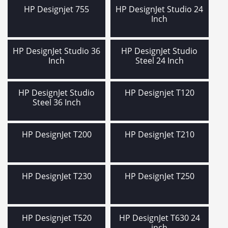
und
Udfo
HP Designjet 755
HP DesignJet Studio 24
Xerox
und
Inch
TAPE & LABELS
Udfo
PAPIR
und
HP DesignJet Studio 36
HP DesignJet Studio
INFORMATION
Udfo
Inch
Steel 24 Inch
👤 Din Konto
und
HP DesignJet Studio
HP Designjet T120
Steel 36 Inch
HP DesignJet T200
HP DesignJet T210
HP DesignJet T230
HP DesignJet T250
HP Designjet T520
HP DesignJet T630 24
inch