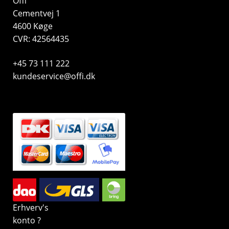
Offi
Cementvej 1
4600 Køge
CVR: 42564435
+45 73 111 222
kundeservice@offi.dk
Erhverv's
konto ?