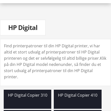
HP Fax
HP Laser
HP Laserjet
HP Laserjet P
HP Digital
HP Laserjet Pro
HP Neverstop
HP Officejet
Find printerpatroner til din HP Digital printer, vi har
HP Officejet pro
altid et stort udvalg af printerpatroner til HP Digital
printeren og det er selvfølgelig til altid billige priser.Klik
HP Pagewide
på din HP Digital model nedenunder, så finder du et
HP Photosmart
stort udvalg af printerpatroner til din HP Digital
HP PSC
printer.
HP Smart Tank
HP Tango
HP TopShot
HP Digital Copier 310
HP Digital Copier 410
Lexmark
Udfo
Oki
und
Udfo
Samsung