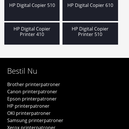
und
Udfo
HP Digital Copier 510
HP Digital Copier 610
Xerox
und
TAPE & LABELS
Udfo
PAPIR
und
HP Digital Copier
HP Digital Copier
INFORMATION
Udfo
Printer 410
Printer 510
👤 Din Konto
und
Bestil Nu
Brother printerpatroner
Canon printerpatroner
Epson printerpatroner
HP printerpatroner
OKI printerpatroner
Samsung printerpatroner
Xerox printerpatroner