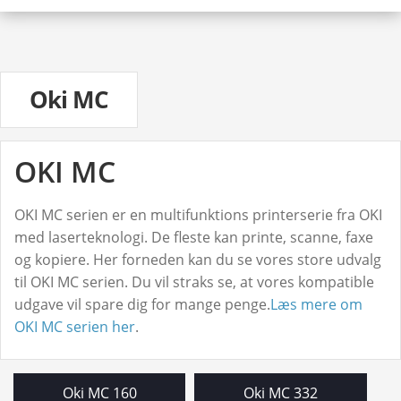
Oki ML
Samsung
Udfo
Xerox
und
TAPE & LABELS
Oki MC
Udfo
PAPIR
und
INFORMATION
Udfo
OKI MC
👤 Din Konto
und
OKI MC serien er en multifunktions printerserie fra OKI
med laserteknologi. De fleste kan printe, scanne, faxe
og kopiere. Her forneden kan du se vores store udvalg
til OKI MC serien. Du vil straks se, at vores kompatible
udgave vil spare dig for mange penge.
Læs mere om
OKI MC serien her
.
Oki MC 160
Oki MC 332