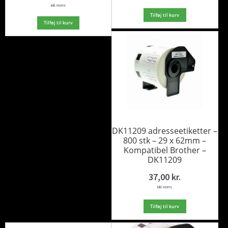
inkl. moms
Tilføj til kurv
Tilføj til kurv
DK11209 adresseetiketter –
800 stk – 29 x 62mm –
Kompatibel Brother –
DK11209
37,00
kr.
inkl. moms
Tilføj til kurv