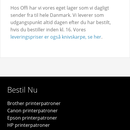
Hos Offi har vi vores eget lager som vi dagligt
sender fra til hele Danmark. Vi leverer som
udgangspunkt altid dagen efter du har bestilt,
hvis du bestiller inden kl. 16. Vores
leveringspriser er også knivskarpe, se her
.
Bestil Nu
Brother printerpatroner
Canon printerpatroner
Epson printerpatroner
HP printerpatroner