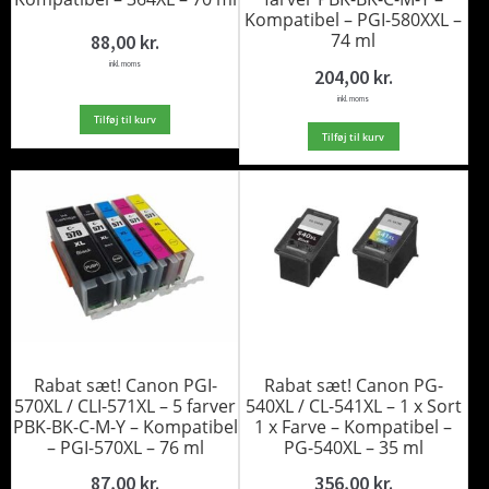
Kompatibel – PGI-580XXL –
74 ml
88,00
kr.
inkl. moms
204,00
kr.
inkl. moms
Tilføj til kurv
Tilføj til kurv
Rabat sæt! Canon PGI-
Rabat sæt! Canon PG-
570XL / CLI-571XL – 5 farver
540XL / CL-541XL – 1 x Sort
PBK-BK-C-M-Y – Kompatibel
1 x Farve – Kompatibel –
– PGI-570XL – 76 ml
PG-540XL – 35 ml
87,00
kr.
356,00
kr.