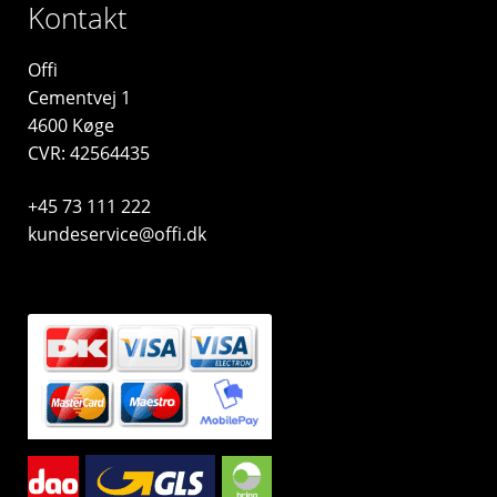
Kontakt
Offi
Cementvej 1
4600 Køge
CVR: 42564435
+45 73 111 222
kundeservice@offi.dk