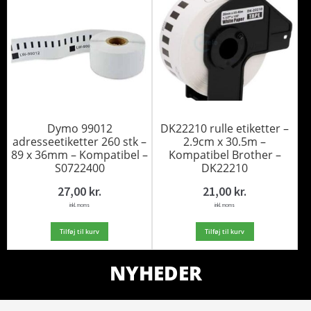
Dymo 99012
DK22210 rulle etiketter –
adresseetiketter 260 stk –
2.9cm x 30.5m –
89 x 36mm – Kompatibel –
Kompatibel Brother –
S0722400
DK22210
27,00
kr.
21,00
kr.
inkl. moms
inkl. moms
Tilføj til kurv
Tilføj til kurv
NYHEDER