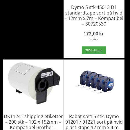
Dymo 5 stk 45013 D1
standardtape sort på hvid
– 12mm x 7m – Kompatibel
– S0720530
172,00
kr.
inkl. moms
Tilføj til kurv
DK11241 shipping etiketter
Rabat sæt! 5 stk. Dymo
– 200 stk – 102 x 152mm –
91201 / 91221 sort på hvid
Kompatibel Brother –
plastiktape 12 mm x 4 m –