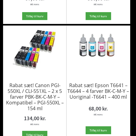
inkl. moms
inkl. moms
Tilføj til kurv
Tilføj til kurv
Rabat sæt! Canon PGI-
Rabat sæt! Epson T6641 –
550XL / CLI-551XL – 2 x 5
T6644 – 4 farver BK-C-M-Y –
farver PBK-BK-C-M-Y –
Uoriginal -T6641 – 400 ml
Kompatibel – PGI-550XL –
154 ml
68,00
kr.
inkl. moms
134,00
kr.
inkl. moms
Tilføj til kurv
Tilføj til kurv