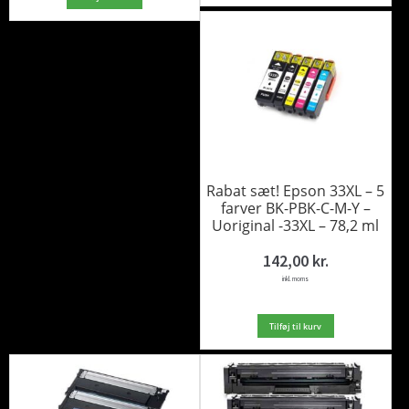
Rabat sæt! Epson 33XL – 5
farver BK-PBK-C-M-Y –
Uoriginal -33XL – 78,2 ml
142,00
kr.
inkl. moms
Tilføj til kurv