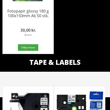
Fotopapir glossy 180 g
100x150mm A6 50 stk.
30,00
kr.
inkl. moms
Tilføj til kurv
TAPE & LABELS