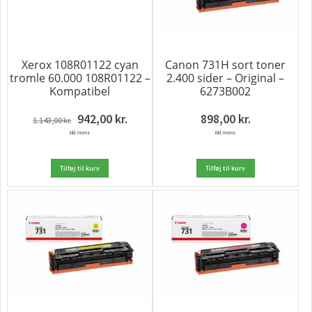
Xerox 108R01122 cyan
Canon 731H sort toner
tromle 60.000 108R01122 –
2.400 sider – Original –
Kompatibel
6273B002
Den
Den
942,00
kr.
898,00
kr.
1.143,00
kr.
oprindelige
aktuelle
inkl. moms
pris
pris
inkl. moms
var:
er:
1.143,00 kr..
942,00 kr..
Tilføj til kurv
Tilføj til kurv