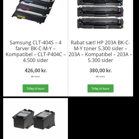
Samsung CLT-404S – 4
Rabat sæt! HP 203A BK-C-
farver BK-C-M-Y –
M-Y toner 5.300 sider –
Kompatibel – CLT-P404C –
203A – Kompatibel – 203A –
4.500 sider
5.300 sider
426,00
kr.
380,00
kr.
inkl. moms
inkl. moms
Tilføj til kurv
Tilføj til kurv