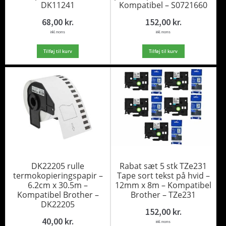
DK11241
Kompatibel – S0721660
68,00
kr.
152,00
kr.
inkl. moms
inkl. moms
Tilføj til kurv
Tilføj til kurv
DK22205 rulle
Rabat sæt 5 stk TZe231
termokopieringspapir –
Tape sort tekst på hvid –
6.2cm x 30.5m –
12mm x 8m – Kompatibel
Kompatibel Brother –
Brother – TZe231
DK22205
152,00
kr.
40,00
kr.
inkl. moms