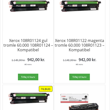
PÅ
PÅ
TILBUD
TILBU
Xerox 108R01124 gul
Xerox 108R01122 magenta
tromle 60.000 108R01124 –
tromle 60.000 108R01123 –
Kompatibel
Kompatibel
Den
Den
Den
Den
942,00
kr.
942,00
kr.
1.143,00
kr.
1.143,00
kr.
oprindelige
aktuelle
oprindelige
aktuelle
inkl. moms
pris
pris
inkl. moms
pris
pris
var:
er:
var:
er:
1.143,00 kr..
942,00 kr..
1.143,00 kr..
942,00 kr..
Tilføj til kurv
Tilføj til kurv
VARE
TILBUD
PÅ
TILBUD