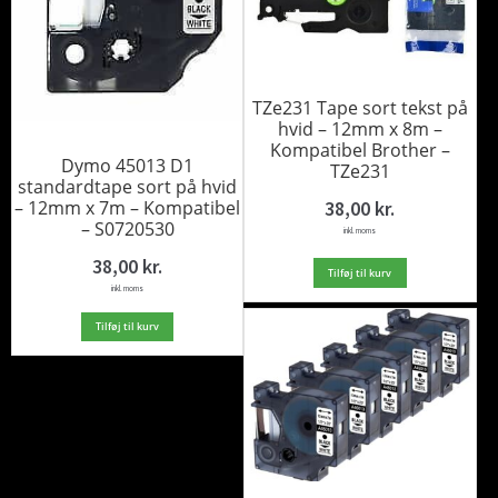
TZe231 Tape sort tekst på
hvid – 12mm x 8m –
Kompatibel Brother –
Dymo 45013 D1
TZe231
standardtape sort på hvid
38,00
kr.
– 12mm x 7m – Kompatibel
– S0720530
inkl. moms
38,00
kr.
Tilføj til kurv
inkl. moms
Tilføj til kurv