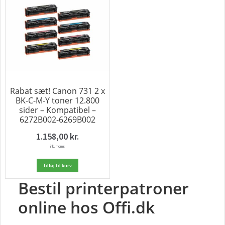
Rabat sæt! Canon 731 2 x
BK-C-M-Y toner 12.800
sider – Kompatibel –
6272B002-6269B002
1.158,00
kr.
inkl. moms
Tilføj til kurv
Bestil printerpatroner
online hos Offi.dk