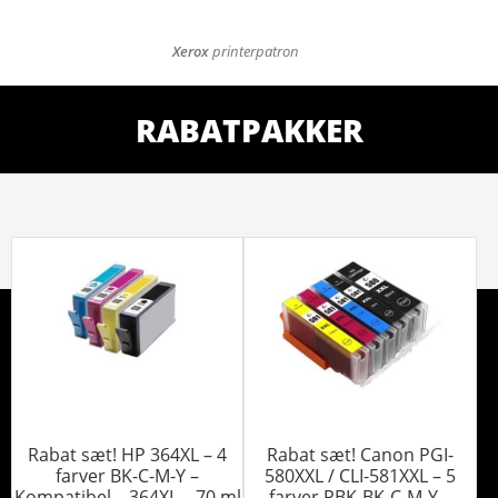
Xerox
printerpatron
RABATPAKKER
Rabat sæt! HP 364XL – 4
Rabat sæt! Canon PGI-
farver BK-C-M-Y –
580XXL / CLI-581XXL – 5
Kompatibel – 364XL – 70 ml
farver PBK-BK-C-M-Y –