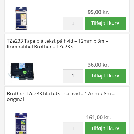
antal
antal
hvid
95,00
kr.
-
12mm
inkl. moms
Brother
Tilføj til kurv
x
TZe
8m
-
TZe233 Tape blå tekst på hvid – 12mm x 8m –
-
R231
Kompatibel Brother – TZe233
Kompatibel
satinbånd
Brother
sort
36,00
kr.
-
tekst
TZeS231
på
inkl. moms
TZe233
Tilføj til kurv
antal
hvid
Tape
-
blå
Brother TZe233 blå tekst på hvid – 12mm x 8m –
12mm
tekst
original
x
på
4m
hvid
161,00
kr.
-
-
original
12mm
inkl. moms
Brother
Tilføj til kurv
antal
x
TZe233