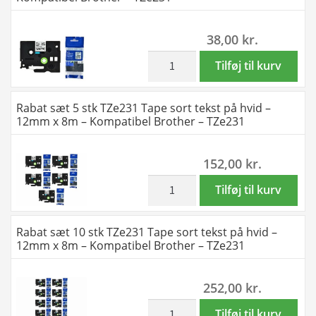
Kompatibel
tekst
Brother
på
38,00
kr.
-
hvid
TZe221
-
inkl. moms
TZe231
Tilføj til kurv
antal
9mm
Tape
x
sort
Rabat sæt 5 stk TZe231 Tape sort tekst på hvid –
8m
tekst
12mm x 8m – Kompatibel Brother – TZe231
-
på
original
hvid
152,00
kr.
antal
-
12mm
inkl. moms
Rabat
Tilføj til kurv
x
sæt
8m
5
Rabat sæt 10 stk TZe231 Tape sort tekst på hvid –
-
stk
12mm x 8m – Kompatibel Brother – TZe231
Kompatibel
TZe231
Brother
Tape
252,00
kr.
-
sort
TZe231
tekst
inkl. moms
Rabat
Tilføj til kurv