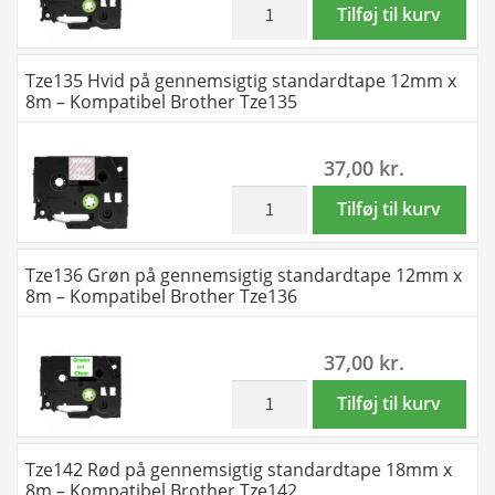
8m
inkl. moms
Tze134
Tilføj til kurv
-
Guld
Kompatibel
på
Tze135 Hvid på gennemsigtig standardtape 12mm x
Brother
gennemsigtig
8m – Kompatibel Brother Tze135
Tze133
standardtape
antal
12mm
37,00
kr.
x
8m
inkl. moms
Tze135
Tilføj til kurv
-
Hvid
Kompatibel
på
Tze136 Grøn på gennemsigtig standardtape 12mm x
Brother
gennemsigtig
8m – Kompatibel Brother Tze136
Tze134
standardtape
antal
12mm
37,00
kr.
x
8m
inkl. moms
Tze136
Tilføj til kurv
-
Grøn
Kompatibel
på
Tze142 Rød på gennemsigtig standardtape 18mm x
Brother
gennemsigtig
8m – Kompatibel Brother Tze142