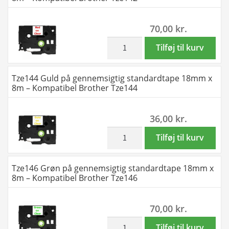
Tze135
standardtape
antal
12mm
70,00
kr.
x
8m
inkl. moms
Tze142
Tilføj til kurv
-
Rød
Kompatibel
på
Tze144 Guld på gennemsigtig standardtape 18mm x
Brother
gennemsigtig
8m – Kompatibel Brother Tze144
Tze136
standardtape
antal
18mm
36,00
kr.
x
8m
inkl. moms
Tze144
Tilføj til kurv
-
Guld
Kompatibel
på
Tze146 Grøn på gennemsigtig standardtape 18mm x
Brother
gennemsigtig
8m – Kompatibel Brother Tze146
Tze142
standardtape
antal
18mm
70,00
kr.
x
8m
inkl. moms
Tze146
Tilføj til kurv