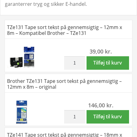
garanterrer tryg og sikker E-handel.
TZe131 Tape sort tekst på gennemsigtig – 12mm x
8m – Kompatibel Brother – TZe131
39,00
kr.
inkl. moms
TZe131
Tilføj til kurv
Tape
sort
Brother TZe131 Tape sort tekst på gennemsigtig –
tekst
12mm x 8m – original
på
gennemsigtig
146,00
kr.
-
12mm
inkl. moms
Brother
Tilføj til kurv
x
TZe131
8m
Tape
TZe141 Tape sort tekst på gennemsigtig – 18mm x
-
sort