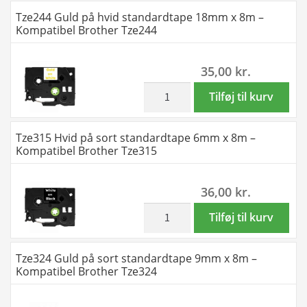
Kompatibel
på
Tze244 Guld på hvid standardtape 18mm x 8m –
Brother
hvid
Kompatibel Brother Tze244
Tze242
standardtape
antal
18mm
35,00
kr.
x
8m
inkl. moms
Tze244
Tilføj til kurv
-
Guld
Kompatibel
på
Tze315 Hvid på sort standardtape 6mm x 8m –
Brother
hvid
Kompatibel Brother Tze315
Tze243
standardtape
antal
18mm
36,00
kr.
x
8m
inkl. moms
Tze315
Tilføj til kurv
-
Hvid
Kompatibel
på
Tze324 Guld på sort standardtape 9mm x 8m –
Brother
sort
Kompatibel Brother Tze324
Tze244
standardtape
antal
6mm