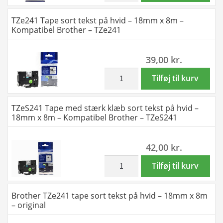
8m
blå
TZe241 Tape sort tekst på hvid – 18mm x 8m –
-
tekst
Kompatibel Brother – TZe241
Kompatibel
på
Brother
hvid
39,00
kr.
-
-
TZe233
12mm
inkl. moms
TZe241
Tilføj til kurv
antal
x
Tape
8m
sort
TZeS241 Tape med stærk klæb sort tekst på hvid –
-
tekst
18mm x 8m – Kompatibel Brother – TZeS241
original
på
antal
hvid
42,00
kr.
-
18mm
inkl. moms
TZeS241
Tilføj til kurv
x
Tape
8m
med
Brother TZe241 tape sort tekst på hvid – 18mm x 8m
-
stærk
– original
Kompatibel
klæb
Brother
sort