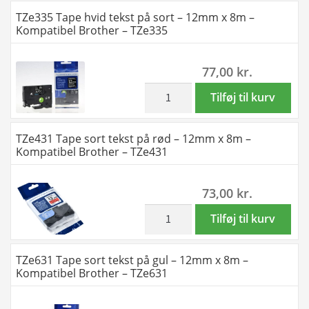
x
Tape
TZe335 Tape hvid tekst på sort – 12mm x 8m –
8m
hvid
Kompatibel Brother – TZe335
TZ251
tekst
-
på
77,00
kr.
original
sort
antal
-
inkl. moms
TZe335
Tilføj til kurv
12mm
Tape
x
hvid
TZe431 Tape sort tekst på rød – 12mm x 8m –
8m
tekst
Kompatibel Brother – TZe431
-
på
Original
sort
73,00
kr.
TZe-
-
335
12mm
inkl. moms
TZe431
Tilføj til kurv
antal
x
Tape
8m
sort
TZe631 Tape sort tekst på gul – 12mm x 8m –
-
tekst
Kompatibel Brother – TZe631
Kompatibel
på
Brother
rød