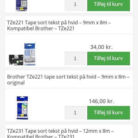
TZe141
8m
inkl. moms
Brother
Tilføj til kurv
antal
-
TZe211
Kompatibel
tape
TZe221 Tape sort tekst på hvid – 9mm x 8m –
Brother
sort
Kompatibel Brother – TZe221
-
tekst
TZe211
på
34,00
kr.
antal
hvid
6mm
inkl. moms
TZe221
Tilføj til kurv
x
Tape
8m
sort
Brother TZe221 tape sort tekst på hvid – 9mm x 8m –
-
tekst
original
original
på
antal
hvid
146,00
kr.
-
9mm
inkl. moms
Brother
Tilføj til kurv
x
TZe221
8m
tape
TZe231 Tape sort tekst på hvid – 12mm x 8m –
-
sort
Kompatibel Brother – TZe231