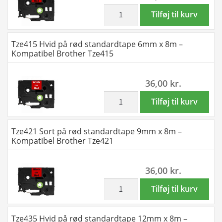
8m
inkl. moms
Tze411
Tilføj til kurv
-
Sort
Kompatibel
på
Tze415 Hvid på rød standardtape 6mm x 8m –
Brother
rød
Kompatibel Brother Tze415
Tze345
standardtape
antal
6mm
36,00
kr.
x
8m
inkl. moms
Tze415
Tilføj til kurv
-
Hvid
Kompatibel
på
Tze421 Sort på rød standardtape 9mm x 8m –
Brother
rød
Kompatibel Brother Tze421
Tze411
standardtape
antal
6mm
36,00
kr.
x
8m
inkl. moms
Tze421
Tilføj til kurv
-
Sort
Kompatibel
på
Tze435 Hvid på rød standardtape 12mm x 8m –
Brother
rød