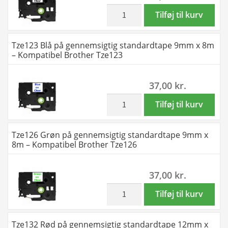
8m
inkl. moms
Tze121
Tilføj til kurv
-
Sort
Kompatibel
på
Tze123 Blå på gennemsigtig standardtape 9mm x 8m
Brother
gennemsigtig
– Kompatibel Brother Tze123
Tze116
standardtape
antal
9mm
37,00
kr.
x
8m
inkl. moms
Tze123
Tilføj til kurv
-
Blå
Kompatibel
på
Tze126 Grøn på gennemsigtig standardtape 9mm x
Brother
gennemsigtig
8m – Kompatibel Brother Tze126
Tze121
standardtape
antal
9mm
37,00
kr.
x
8m
inkl. moms
Tze126
Tilføj til kurv
-
Grøn
Kompatibel
på
Tze132 Rød på gennemsigtig standardtape 12mm x
Brother
gennemsigtig