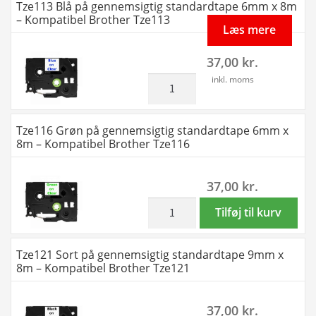
Tze113 Blå på gennemsigtig standardtape 6mm x 8m
-
gennemsigtig
– Kompatibel Brother Tze113
Kompatibel
standardtape
Læs mere
Brother
6mm
37,00
kr.
-
x
TZe641
8m
inkl. moms
Tze113
antal
-
Blå
Kompatibel
på
Tze116 Grøn på gennemsigtig standardtape 6mm x
Brother
gennemsigtig
8m – Kompatibel Brother Tze116
Tze111
standardtape
antal
6mm
37,00
kr.
x
8m
inkl. moms
Tze116
Tilføj til kurv
-
Grøn
Kompatibel
på
Tze121 Sort på gennemsigtig standardtape 9mm x
Brother
gennemsigtig
8m – Kompatibel Brother Tze121
Tze113
standardtape
antal
6mm
37,00
kr.
x