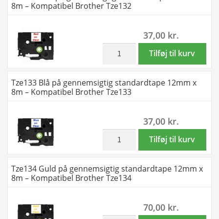
8m – Kompatibel Brother Tze132
Tze123
standardtape
antal
9mm
37,00
kr.
x
8m
inkl. moms
Tze132
Tilføj til kurv
-
Rød
Kompatibel
på
Tze133 Blå på gennemsigtig standardtape 12mm x
Brother
gennemsigtig
8m – Kompatibel Brother Tze133
Tze126
standardtape
antal
12mm
37,00
kr.
x
8m
inkl. moms
Tze133
Tilføj til kurv
-
Blå
Kompatibel
på
Tze134 Guld på gennemsigtig standardtape 12mm x
Brother
gennemsigtig
8m – Kompatibel Brother Tze134
Tze132
standardtape
antal
12mm
70,00
kr.
x