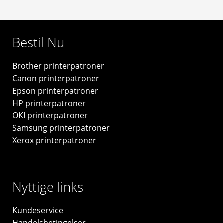
8m
-
Kompatibel
Brother
Bestil Nu
Tze441
antal
Brother printerpatroner
Canon printerpatroner
Epson printerpatroner
HP printerpatroner
OKI printerpatroner
Samsung printerpatroner
Xerox printerpatroner
Nyttige links
Kundeservice
Handelsbetingelser