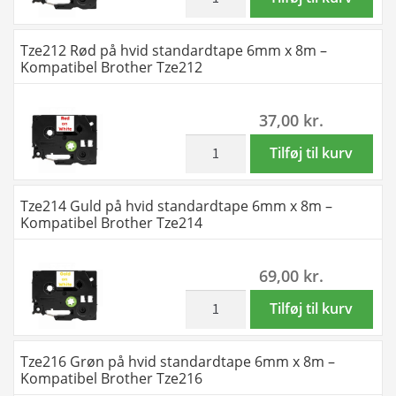
-
Grøn
Kompatibel
på
Tze212 Rød på hvid standardtape 6mm x 8m –
Brother
gennemsigtig
Kompatibel Brother Tze212
Tze144
standardtape
antal
18mm
37,00
kr.
x
8m
inkl. moms
Tze212
Tilføj til kurv
-
Rød
Kompatibel
på
Tze214 Guld på hvid standardtape 6mm x 8m –
Brother
hvid
Kompatibel Brother Tze214
Tze146
standardtape
antal
6mm
69,00
kr.
x
8m
inkl. moms
Tze214
Tilføj til kurv
-
Guld
Kompatibel
på
Tze216 Grøn på hvid standardtape 6mm x 8m –
Brother
hvid
Kompatibel Brother Tze216
Tze212
standardtape