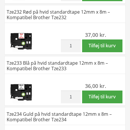
Kompatibel
på
Tze232 Rød på hvid standardtape 12mm x 8m –
Brother
hvid
Kompatibel Brother Tze232
Tze224
standardtape
antal
9mm
37,00
kr.
x
8m
inkl. moms
Tze232
Tilføj til kurv
-
Rød
Kompatibel
på
Tze233 Blå på hvid standardtape 12mm x 8m –
Brother
hvid
Kompatibel Brother Tze233
Tze226
standardtape
antal
12mm
36,00
kr.
x
8m
inkl. moms
Tze233
Tilføj til kurv
-
Blå
Kompatibel
på
Tze234 Guld på hvid standardtape 12mm x 8m –
Brother
hvid
Kompatibel Brother Tze234
Tze232
standardtape
antal
12mm