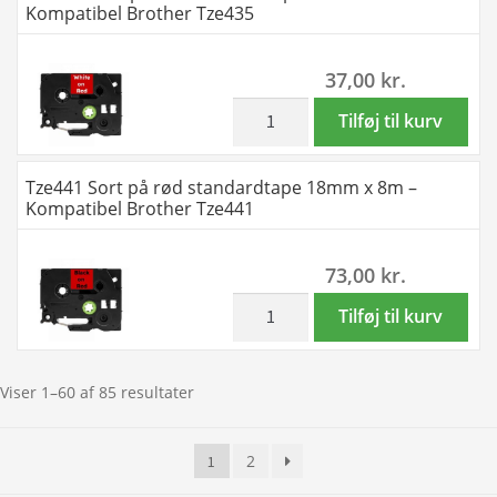
Kompatibel Brother Tze435
Tze415
standardtape
antal
9mm
37,00
kr.
x
8m
inkl. moms
Tze435
Tilføj til kurv
-
Hvid
Kompatibel
på
Tze441 Sort på rød standardtape 18mm x 8m –
Brother
rød
Kompatibel Brother Tze441
Tze421
standardtape
antal
12mm
73,00
kr.
x
8m
inkl. moms
Tze441
Tilføj til kurv
-
Sort
Kompatibel
på
Brother
rød
Viser 1–60 af 85 resultater
Tze435
standardtape
antal
18mm
2
1
x