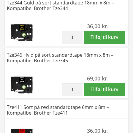
Tze344 Guld på sort standardtape 18mm x 8m –
Brother
sort
Kompatibel Brother Tze344
Tze325
standardtape
antal
12mm
36,00
kr.
x
8m
inkl. moms
Tze344
Tilføj til kurv
-
Guld
Kompatibel
på
Tze345 Hvid på sort standardtape 18mm x 8m –
Brother
sort
Kompatibel Brother Tze345
Tze334
standardtape
antal
18mm
69,00
kr.
x
8m
inkl. moms
Tze345
Tilføj til kurv
-
Hvid
Kompatibel
på
Tze411 Sort på rød standardtape 6mm x 8m –
Brother
sort
Kompatibel Brother Tze411
Tze344
standardtape
antal
18mm
36,00
kr.
x