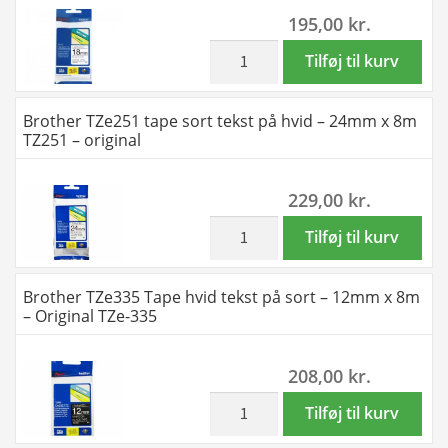
195,00
kr.
-
tekst
TZe241
på
inkl. moms
Brother
Tilføj til kurv
antal
hvid
TZe241
-
tape
Brother TZe251 tape sort tekst på hvid – 24mm x 8m
18mm
sort
TZ251 – original
x
tekst
8m
på
229,00
kr.
-
hvid
Kompatibel
-
inkl. moms
Brother
Tilføj til kurv
Brother
18mm
TZe251
-
x
tape
Brother TZe335 Tape hvid tekst på sort – 12mm x 8m
TZeS241
8m
sort
– Original TZe-335
antal
-
tekst
original
på
208,00
kr.
antal
hvid
-
inkl. moms
Brother
Tilføj til kurv
24mm
TZe335