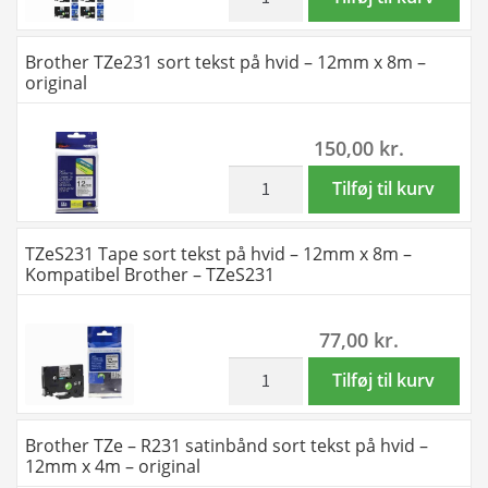
antal
på
sæt
hvid
10
Brother TZe231 sort tekst på hvid – 12mm x 8m –
-
stk
original
12mm
TZe231
x
Tape
150,00
kr.
8m
sort
-
tekst
inkl. moms
Brother
Tilføj til kurv
Kompatibel
på
TZe231
Brother
hvid
sort
TZeS231 Tape sort tekst på hvid – 12mm x 8m –
-
–
tekst
Kompatibel Brother – TZeS231
TZe231
12mm
på
antal
x
hvid
77,00
kr.
8m
-
–
12mm
inkl. moms
TZeS231
Tilføj til kurv
Kompatibel
x
Tape
Brother
8m
sort
Brother TZe – R231 satinbånd sort tekst på hvid –
–
-
tekst
12mm x 4m – original
TZe231
original
på