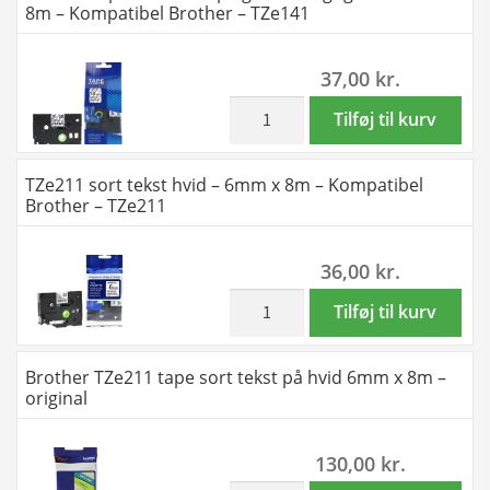
8m – Kompatibel Brother – TZe141
Kompatibel
tekst
Brother
på
37,00
kr.
-
gennemsigtig
TZe131
-
inkl. moms
TZe141
Tilføj til kurv
antal
12mm
Tape
x
sort
TZe211 sort tekst hvid – 6mm x 8m – Kompatibel
8m
tekst
Brother – TZe211
-
på
original
gennemsigtig
36,00
kr.
antal
-
18mm
inkl. moms
TZe211
Tilføj til kurv
x
sort
8m
tekst
Brother TZe211 tape sort tekst på hvid 6mm x 8m –
-
hvid
original
Kompatibel
-
Brother
6mm
130,00
kr.
-
x