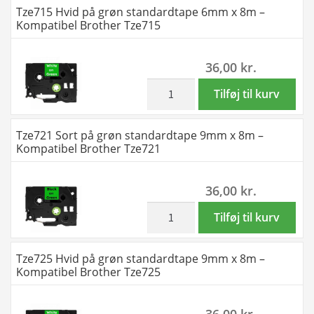
Tze715 Hvid på grøn standardtape 6mm x 8m –
Brother
gul
Kompatibel Brother Tze715
Tze611
standardtape
antal
9mm
36,00
kr.
x
8m
inkl. moms
Tze715
Tilføj til kurv
-
Hvid
Kompatibel
på
Tze721 Sort på grøn standardtape 9mm x 8m –
Brother
grøn
Kompatibel Brother Tze721
Tze621
standardtape
antal
6mm
36,00
kr.
x
8m
inkl. moms
Tze721
Tilføj til kurv
-
Sort
Kompatibel
på
Tze725 Hvid på grøn standardtape 9mm x 8m –
Brother
grøn
Kompatibel Brother Tze725
Tze715
standardtape
antal
9mm
36,00
kr.