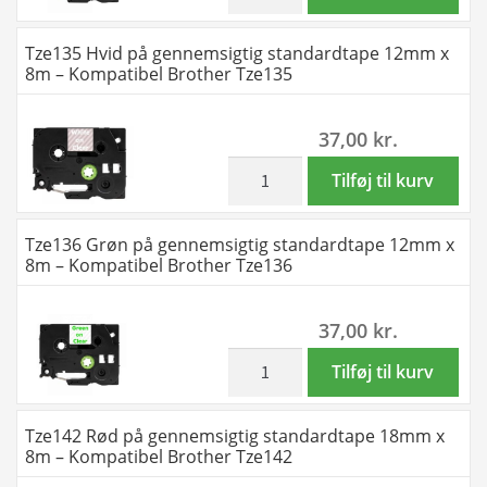
-
Guld
Kompatibel
på
Tze135 Hvid på gennemsigtig standardtape 12mm x
Brother
gennemsigtig
8m – Kompatibel Brother Tze135
Tze133
standardtape
antal
12mm
37,00
kr.
x
8m
inkl. moms
Tze135
Tilføj til kurv
-
Hvid
Kompatibel
på
Tze136 Grøn på gennemsigtig standardtape 12mm x
Brother
gennemsigtig
8m – Kompatibel Brother Tze136
Tze134
standardtape
antal
12mm
37,00
kr.
x
8m
inkl. moms
Tze136
Tilføj til kurv
-
Grøn
Kompatibel
på
Tze142 Rød på gennemsigtig standardtape 18mm x
Brother
gennemsigtig
8m – Kompatibel Brother Tze142
Tze135
standardtape