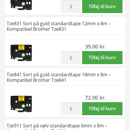
8m
inkl. moms
Tze821
Tilføj til kurv
-
Sort
Kompatibel
på
Tze831 Sort på guld standardtape 12mm x 8m –
Brother
guld
Kompatibel Brother Tze831
Tze745
standardtape
antal
9mm
39,00
kr.
x
8m
inkl. moms
Tze831
Tilføj til kurv
-
Sort
Kompatibel
på
Tze841 Sort på guld standardtape 18mm x 8m –
Brother
guld
Kompatibel Brother Tze841
Tze821
standardtape
antal
12mm
72,00
kr.
x
8m
inkl. moms
Tze841
Tilføj til kurv
-
Sort
Kompatibel
på
Tze911 Sort på sølv standardtape 6mm x 8m –
Brother
guld