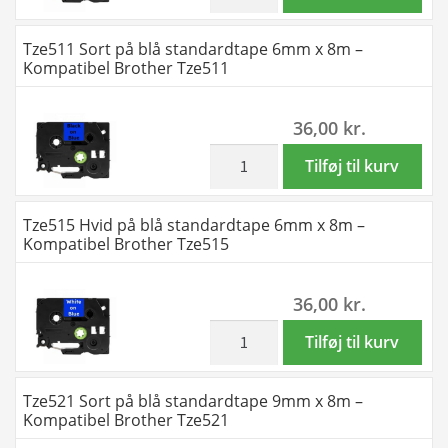
-
Hvid
Kompatibel
på
Tze511 Sort på blå standardtape 6mm x 8m –
Brother
rød
Kompatibel Brother Tze511
Tze441
standardtape
antal
18mm
36,00
kr.
x
8m
inkl. moms
Tze511
Tilføj til kurv
-
Sort
Kompatibel
på
Tze515 Hvid på blå standardtape 6mm x 8m –
Brother
blå
Kompatibel Brother Tze515
Tze445
standardtape
antal
6mm
36,00
kr.
x
8m
inkl. moms
Tze515
Tilføj til kurv
-
Hvid
Kompatibel
på
Tze521 Sort på blå standardtape 9mm x 8m –
Brother
blå
Kompatibel Brother Tze521
Tze511
standardtape