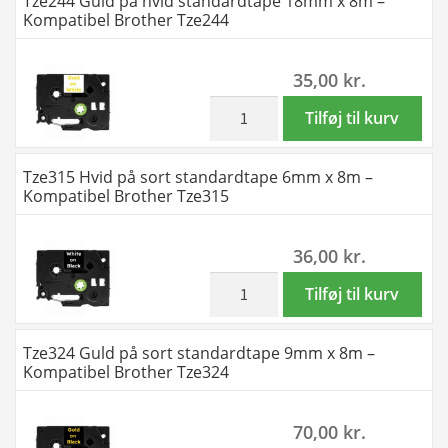
Tze244 Guld på hvid standardtape 18mm x 8m –
Brother
hvid
Kompatibel Brother Tze244
Tze242
standardtape
antal
18mm
35,00
kr.
x
8m
inkl. moms
Tze244
Tilføj til kurv
-
Guld
Kompatibel
på
Tze315 Hvid på sort standardtape 6mm x 8m –
Brother
hvid
Kompatibel Brother Tze315
Tze243
standardtape
antal
18mm
36,00
kr.
x
8m
inkl. moms
Tze315
Tilføj til kurv
-
Hvid
Kompatibel
på
Tze324 Guld på sort standardtape 9mm x 8m –
Brother
sort
Kompatibel Brother Tze324
Tze244
standardtape
antal
6mm
70,00
kr.
x