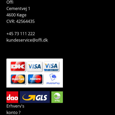
Offi
Cementvej 1
4600 Køge
CVR: 42564435
+45 73 111 222
kundeservice@offi.dk
Erhverv's
konto ?