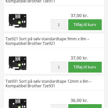
Kompatibel Brother Tze911
Tze831
standardtape
antal
18mm
37,00
kr.
x
8m
inkl. moms
Tze911
Tilføj til kurv
-
Sort
Kompatibel
på
Tze921 Sort på sølv standardtape 9mm x 8m –
Brother
sølv
Kompatibel Brother Tze921
Tze841
standardtape
antal
6mm
37,00
kr.
x
8m
inkl. moms
Tze921
Tilføj til kurv
-
Sort
Kompatibel
på
Tze931 Sort på sølv standardtape 12mm x 8m –
Brother
sølv
Kompatibel Brother Tze931
Tze911
standardtape
antal
9mm
36,00
kr.
x
8m
inkl. moms
Tze931