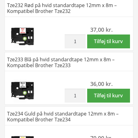
Tze232 Rød på hvid standardtape 12mm x 8m –
Brother
hvid
Kompatibel Brother Tze232
Tze224
standardtape
antal
9mm
37,00
kr.
x
8m
inkl. moms
Tze232
Tilføj til kurv
-
Rød
Kompatibel
på
Tze233 Blå på hvid standardtape 12mm x 8m –
Brother
hvid
Kompatibel Brother Tze233
Tze226
standardtape
antal
12mm
36,00
kr.
x
8m
inkl. moms
Tze233
Tilføj til kurv
-
Blå
Kompatibel
på
Tze234 Guld på hvid standardtape 12mm x 8m –
Brother
hvid
Kompatibel Brother Tze234
Tze232
standardtape
antal
12mm
70,00
kr.