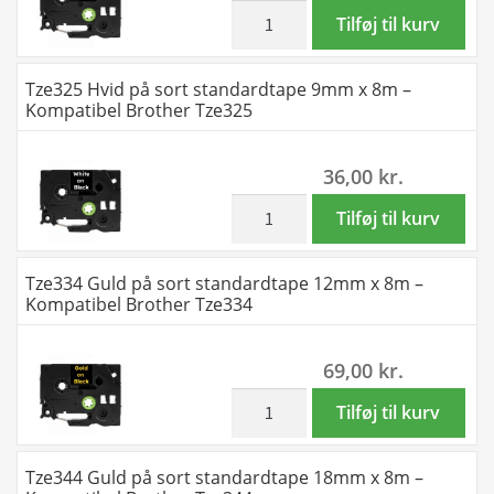
8m
inkl. moms
Tze324
Tilføj til kurv
-
Guld
Kompatibel
på
Tze325 Hvid på sort standardtape 9mm x 8m –
Brother
sort
Kompatibel Brother Tze325
Tze315
standardtape
antal
9mm
36,00
kr.
x
8m
inkl. moms
Tze325
Tilføj til kurv
-
Hvid
Kompatibel
på
Tze334 Guld på sort standardtape 12mm x 8m –
Brother
sort
Kompatibel Brother Tze334
Tze324
standardtape
antal
9mm
69,00
kr.
x
8m
inkl. moms
Tze334
Tilføj til kurv
-
Guld
Kompatibel
på
Tze344 Guld på sort standardtape 18mm x 8m –
Brother
sort