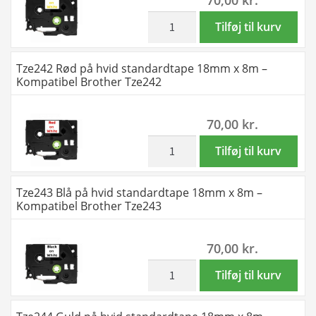
x
8m
inkl. moms
Tze234
Tilføj til kurv
-
Guld
Kompatibel
på
Tze242 Rød på hvid standardtape 18mm x 8m –
Brother
hvid
Kompatibel Brother Tze242
Tze233
standardtape
antal
12mm
70,00
kr.
x
8m
inkl. moms
Tze242
Tilføj til kurv
-
Rød
Kompatibel
på
Tze243 Blå på hvid standardtape 18mm x 8m –
Brother
hvid
Kompatibel Brother Tze243
Tze234
standardtape
antal
18mm
70,00
kr.
x
8m
inkl. moms
Tze243
Tilføj til kurv
-
Blå
Kompatibel
på