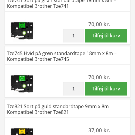
Tze741 Sort på grøn standardtape 18mm x 8m –
Brother
grøn
Kompatibel Brother Tze741
Tze731
standardtape
antal
12mm
70,00
kr.
x
8m
inkl. moms
Tze741
Tilføj til kurv
-
Sort
Kompatibel
på
Tze745 Hvid på grøn standardtape 18mm x 8m –
Brother
grøn
Kompatibel Brother Tze745
Tze735
standardtape
antal
18mm
70,00
kr.
x
8m
inkl. moms
Tze745
Tilføj til kurv
-
Hvid
Kompatibel
på
Tze821 Sort på guld standardtape 9mm x 8m –
Brother
grøn
Kompatibel Brother Tze821
Tze741
standardtape
antal
18mm
37,00
kr.
x