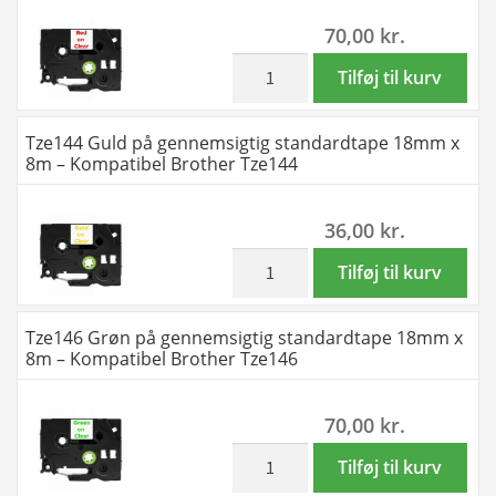
antal
12mm
70,00
kr.
x
8m
inkl. moms
Tze142
Tilføj til kurv
-
Rød
Kompatibel
på
Tze144 Guld på gennemsigtig standardtape 18mm x
Brother
gennemsigtig
8m – Kompatibel Brother Tze144
Tze136
standardtape
antal
18mm
36,00
kr.
x
8m
inkl. moms
Tze144
Tilføj til kurv
-
Guld
Kompatibel
på
Tze146 Grøn på gennemsigtig standardtape 18mm x
Brother
gennemsigtig
8m – Kompatibel Brother Tze146
Tze142
standardtape
antal
18mm
70,00
kr.
x
8m
inkl. moms
Tze146
Tilføj til kurv
-
Grøn