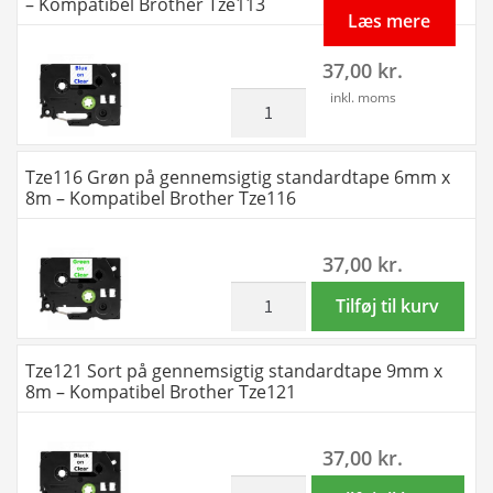
– Kompatibel Brother Tze113
standardtape
Læs mere
6mm
37,00
kr.
x
8m
inkl. moms
Tze113
-
Blå
Kompatibel
på
Tze116 Grøn på gennemsigtig standardtape 6mm x
Brother
gennemsigtig
8m – Kompatibel Brother Tze116
Tze111
standardtape
antal
6mm
37,00
kr.
x
8m
inkl. moms
Tze116
Tilføj til kurv
-
Grøn
Kompatibel
på
Tze121 Sort på gennemsigtig standardtape 9mm x
Brother
gennemsigtig
8m – Kompatibel Brother Tze121
Tze113
standardtape
antal
6mm
37,00
kr.
x
8m
inkl. moms
Tze121