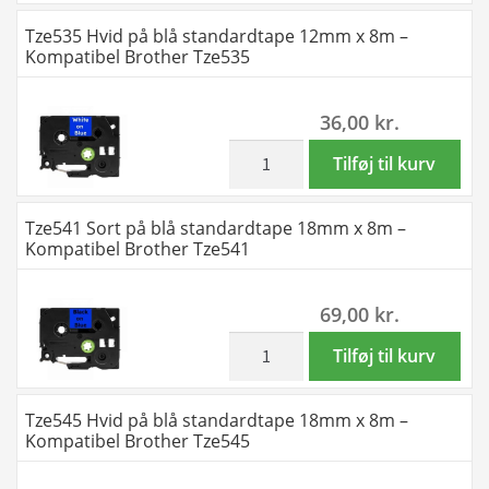
Kompatibel
på
Tze535 Hvid på blå standardtape 12mm x 8m –
Brother
blå
Kompatibel Brother Tze535
Tze525
standardtape
antal
12mm
36,00
kr.
x
8m
inkl. moms
Tze535
Tilføj til kurv
-
Hvid
Kompatibel
på
Tze541 Sort på blå standardtape 18mm x 8m –
Brother
blå
Kompatibel Brother Tze541
Tze531
standardtape
antal
12mm
69,00
kr.
x
8m
inkl. moms
Tze541
Tilføj til kurv
-
Sort
Kompatibel
på
Tze545 Hvid på blå standardtape 18mm x 8m –
Brother
blå
Kompatibel Brother Tze545
Tze535
standardtape
antal
18mm