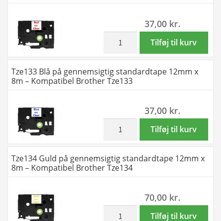
antal
9mm
37,00
kr.
x
8m
inkl. moms
Tze132
Tilføj til kurv
-
Rød
Kompatibel
på
Tze133 Blå på gennemsigtig standardtape 12mm x
Brother
gennemsigtig
8m – Kompatibel Brother Tze133
Tze126
standardtape
antal
12mm
37,00
kr.
x
8m
inkl. moms
Tze133
Tilføj til kurv
-
Blå
Kompatibel
på
Tze134 Guld på gennemsigtig standardtape 12mm x
Brother
gennemsigtig
8m – Kompatibel Brother Tze134
Tze132
standardtape
antal
12mm
70,00
kr.
x
8m
inkl. moms
Tze134
Tilføj til kurv