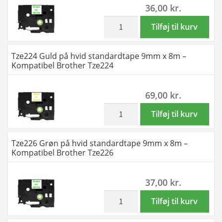
36,00
kr.
x
8m
inkl. moms
Tze216
Tilføj til kurv
-
Grøn
Kompatibel
på
Tze224 Guld på hvid standardtape 9mm x 8m –
Brother
hvid
Kompatibel Brother Tze224
Tze214
standardtape
antal
6mm
69,00
kr.
x
8m
inkl. moms
Tze224
Tilføj til kurv
-
Guld
Kompatibel
på
Tze226 Grøn på hvid standardtape 9mm x 8m –
Brother
hvid
Kompatibel Brother Tze226
Tze216
standardtape
antal
9mm
37,00
kr.
x
8m
inkl. moms
Tze226
Tilføj til kurv
-
Grøn
Kompatibel
på