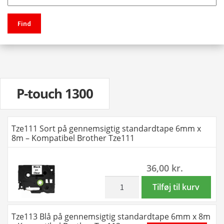
Find
P-touch 1300
Tze111 Sort på gennemsigtig standardtape 6mm x
8m – Kompatibel Brother Tze111
36,00
kr.
inkl. moms
Tze111
Tilføj til kurv
Sort
på
Tze113 Blå på gennemsigtig standardtape 6mm x 8m
gennemsigtig