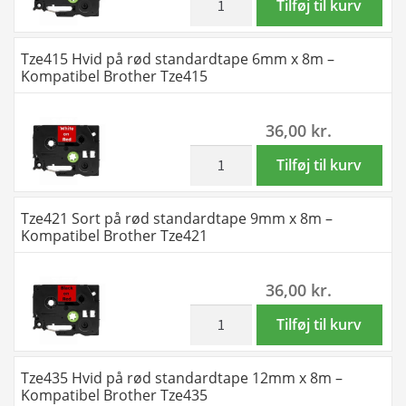
Tilføj til kurv
-
Sort
Kompatibel
på
Tze415 Hvid på rød standardtape 6mm x 8m –
Brother
rød
Kompatibel Brother Tze415
Tze345
standardtape
antal
6mm
36,00
kr.
x
8m
inkl. moms
Tze415
Tilføj til kurv
-
Hvid
Kompatibel
på
Tze421 Sort på rød standardtape 9mm x 8m –
Brother
rød
Kompatibel Brother Tze421
Tze411
standardtape
antal
6mm
36,00
kr.
x
8m
inkl. moms
Tze421
Tilføj til kurv
-
Sort
Kompatibel
på
Tze435 Hvid på rød standardtape 12mm x 8m –
Brother
rød
Kompatibel Brother Tze435
Tze415
standardtape