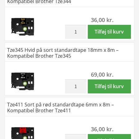
Kompatibel Brother Tze344
Tze325
standardtape
antal
12mm
36,00
kr.
x
8m
inkl. moms
Tze344
Tilføj til kurv
-
Guld
Kompatibel
på
Tze345 Hvid på sort standardtape 18mm x 8m –
Brother
sort
Kompatibel Brother Tze345
Tze334
standardtape
antal
18mm
69,00
kr.
x
8m
inkl. moms
Tze345
Tilføj til kurv
-
Hvid
Kompatibel
på
Tze411 Sort på rød standardtape 6mm x 8m –
Brother
sort
Kompatibel Brother Tze411
Tze344
standardtape
antal
18mm
36,00
kr.
x
8m
inkl. moms
Tze411