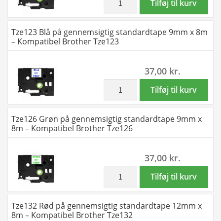
Tilføj til kurv
-
Sort
Kompatibel
på
Tze123 Blå på gennemsigtig standardtape 9mm x 8m
Brother
gennemsigtig
– Kompatibel Brother Tze123
Tze116
standardtape
antal
9mm
37,00
kr.
x
8m
inkl. moms
Tze123
Tilføj til kurv
-
Blå
Kompatibel
på
Tze126 Grøn på gennemsigtig standardtape 9mm x
Brother
gennemsigtig
8m – Kompatibel Brother Tze126
Tze121
standardtape
antal
9mm
37,00
kr.
x
8m
inkl. moms
Tze126
Tilføj til kurv
-
Grøn
Kompatibel
på
Tze132 Rød på gennemsigtig standardtape 12mm x
Brother
gennemsigtig
8m – Kompatibel Brother Tze132
Tze123
standardtape