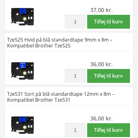
antal
6mm
37,00
kr.
x
8m
inkl. moms
Tze521
Tilføj til kurv
-
Sort
Kompatibel
på
Tze525 Hvid på blå standardtape 9mm x 8m –
Brother
blå
Kompatibel Brother Tze525
Tze515
standardtape
antal
9mm
36,00
kr.
x
8m
inkl. moms
Tze525
Tilføj til kurv
-
Hvid
Kompatibel
på
Tze531 Sort på blå standardtape 12mm x 8m –
Brother
blå
Kompatibel Brother Tze531
Tze521
standardtape
antal
9mm
36,00
kr.
x
8m
inkl. moms
Tze531
Tilføj til kurv
-
Sort