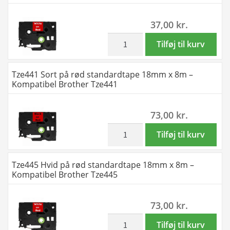
antal
9mm
37,00
kr.
x
8m
inkl. moms
Tze435
Tilføj til kurv
-
Hvid
Kompatibel
på
Tze441 Sort på rød standardtape 18mm x 8m –
Brother
rød
Kompatibel Brother Tze441
Tze421
standardtape
antal
12mm
73,00
kr.
x
8m
inkl. moms
Tze441
Tilføj til kurv
-
Sort
Kompatibel
på
Tze445 Hvid på rød standardtape 18mm x 8m –
Brother
rød
Kompatibel Brother Tze445
Tze435
standardtape
antal
18mm
73,00
kr.
x
8m
inkl. moms
Tze445
Tilføj til kurv