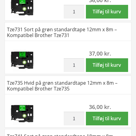
x
8m
inkl. moms
Tze725
Tilføj til kurv
-
Hvid
Kompatibel
på
Tze731 Sort på grøn standardtape 12mm x 8m –
Brother
grøn
Kompatibel Brother Tze731
Tze721
standardtape
antal
9mm
37,00
kr.
x
8m
inkl. moms
Tze731
Tilføj til kurv
-
Sort
Kompatibel
på
Tze735 Hvid på grøn standardtape 12mm x 8m –
Brother
grøn
Kompatibel Brother Tze735
Tze725
standardtape
antal
12mm
36,00
kr.
x
8m
inkl. moms
Tze735
Tilføj til kurv
-
Hvid
Kompatibel
på