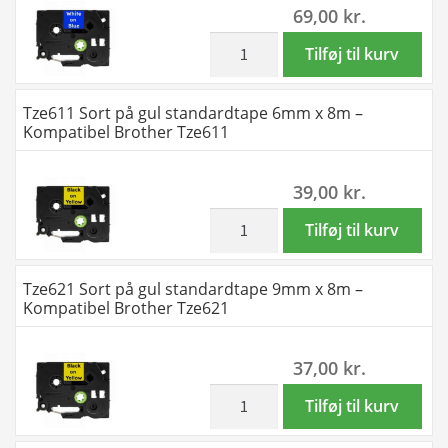
69,00
kr.
x
8m
inkl. moms
Tze545
Tilføj til kurv
-
Hvid
Kompatibel
på
Tze611 Sort på gul standardtape 6mm x 8m –
Brother
blå
Kompatibel Brother Tze611
Tze541
standardtape
antal
18mm
39,00
kr.
x
8m
inkl. moms
Tze611
Tilføj til kurv
-
Sort
Kompatibel
på
Tze621 Sort på gul standardtape 9mm x 8m –
Brother
gul
Kompatibel Brother Tze621
Tze545
standardtape
antal
6mm
37,00
kr.
x
8m
inkl. moms
Tze621
Tilføj til kurv
-
Sort
Kompatibel
på