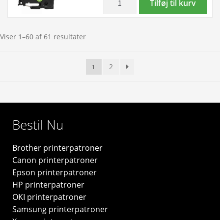
Tilføj til kurv
-
Sort
Kompatibel
på
Brother
sølv
Viser 1–60 af 61 resultater
Tze921
standardtape
antal
12mm
2
1
x
8m
-
Kompatibel
Brother
Bestil Nu
Tze931
antal
Brother printerpatroner
Canon printerpatroner
Epson printerpatroner
HP printerpatroner
OKI printerpatroner
Samsung printerpatroner