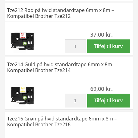
Kompatibel
på
Tze212 Rød på hvid standardtape 6mm x 8m –
Brother
gennemsigtig
Kompatibel Brother Tze212
Tze144
standardtape
antal
18mm
37,00
kr.
x
8m
inkl. moms
Tze212
Tilføj til kurv
-
Rød
Kompatibel
på
Tze214 Guld på hvid standardtape 6mm x 8m –
Brother
hvid
Kompatibel Brother Tze214
Tze146
standardtape
antal
6mm
69,00
kr.
x
8m
inkl. moms
Tze214
Tilføj til kurv
-
Guld
Kompatibel
på
Tze216 Grøn på hvid standardtape 6mm x 8m –
Brother
hvid
Kompatibel Brother Tze216
Tze212
standardtape
antal
6mm