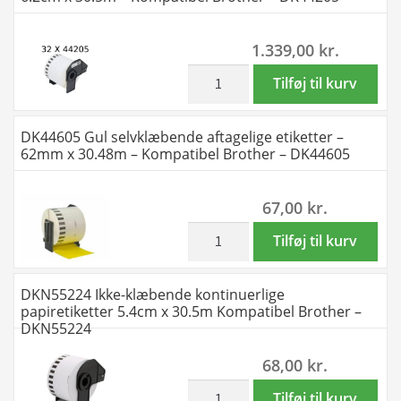
-
-
Kompatibel
6.2cm
1.339,00
kr.
Brother
x
-
30.5m
inkl. moms
32
Tilføj til kurv
DK22223
-
stk
antal
Kompatibel
DK44205
DK44605 Gul selvklæbende aftagelige etiketter –
Brother
selvklæbende
62mm x 30.48m – Kompatibel Brother – DK44605
-
etiketter
DK44205
aftagelige
67,00
kr.
antal
-
6.2cm
inkl. moms
DK44605
Tilføj til kurv
x
Gul
30.5m
selvklæbende
DKN55224 Ikke-klæbende kontinuerlige
-
aftagelige
papiretiketter 5.4cm x 30.5m Kompatibel Brother –
Kompatibel
etiketter
DKN55224
Brother
-
68,00
kr.
-
62mm
DK44205
x
inkl. moms
DKN55224
Tilføj til kurv