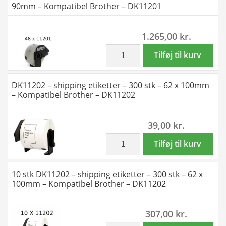
90mm – Kompatibel Brother – DK11201
Brother
-
-
400
1.265,00
kr.
DK11201
stk
antal
-
inkl. moms
48
Tilføj til kurv
29
stk
x
DK11201
DK11202 – shipping etiketter – 300 stk – 62 x 100mm
90mm
adresseetiketter
– Kompatibel Brother – DK11202
-
-
Kompatibel
400
39,00
kr.
Brother
stk
-
-
inkl. moms
DK11202
Tilføj til kurv
DK11201
29
-
antal
x
shipping
10 stk DK11202 – shipping etiketter – 300 stk – 62 x
90mm
etiketter
100mm – Kompatibel Brother – DK11202
-
-
Kompatibel
300
307,00
kr.
Brother
stk