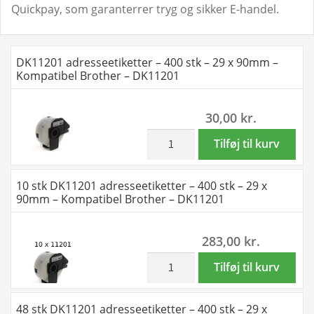
Quickpay, som garanterrer tryg og sikker E-handel.
DK11201 adresseetiketter – 400 stk – 29 x 90mm –
Kompatibel Brother – DK11201
30,00
kr.
inkl. moms
DK11201
Tilføj til kurv
adresseetiketter
-
10 stk DK11201 adresseetiketter – 400 stk – 29 x
400
90mm – Kompatibel Brother – DK11201
stk
-
283,00
kr.
29
x
inkl. moms
10
Tilføj til kurv
90mm
stk
-
DK11201
48 stk DK11201 adresseetiketter – 400 stk – 29 x
Kompatibel
adresseetiketter