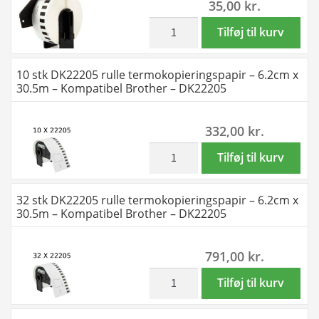
35,00
kr.
–
30.5m
Kompatibel
-
inkl. moms
DK22211
Tilføj til kurv
Brother
Kompatibel
etiketter
–
Brother
rulle
10 stk DK22205 rulle termokopieringspapir – 6.2cm x
DK11221
-
-
30.5m – Kompatibel Brother – DK22205
antal
DK22205
2,9cm
antal
x
332,00
kr.
15,2m
-
inkl. moms
10
Tilføj til kurv
Kompatibel
stk
Brother
DK22205
32 stk DK22205 rulle termokopieringspapir – 6.2cm x
-
rulle
30.5m – Kompatibel Brother – DK22205
DK22211
termokopieringspapir
antal
-
791,00
kr.
6.2cm
x
inkl. moms
32
Tilføj til kurv
30.5m
stk
-
DK22205