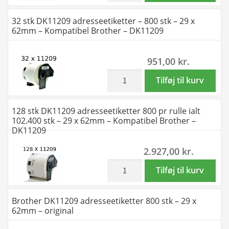
x
-
32 stk DK11209 adresseetiketter – 800 stk – 29 x
90mm
800
62mm – Kompatibel Brother – DK11209
-
stk
Kompatibel
-
951,00
kr.
Brother
29
-
x
inkl. moms
32
Tilføj til kurv
DK11208
62mm
stk
antal
-
DK11209
128 stk DK11209 adresseetiketter 800 pr rulle ialt
Kompatibel
adresseetiketter
102.400 stk – 29 x 62mm – Kompatibel Brother –
Brother
-
DK11209
-
800
2.927,00
kr.
DK11209
stk
antal
-
inkl. moms
128
Tilføj til kurv
29
stk
x
DK11209
Brother DK11209 adresseetiketter 800 stk – 29 x
62mm
adresseetiketter
62mm – original
-
800
Kompatibel
pr