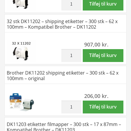
-
-
inkl. moms
10
Tilføj til kurv
DK11201
62
stk
antal
x
DK11202
32 stk DK11202 – shipping etiketter – 300 stk – 62 x
100mm
-
100mm – Kompatibel Brother – DK11202
-
shipping
Kompatibel
etiketter
907,00
kr.
Brother
-
-
300
inkl. moms
32
Tilføj til kurv
DK11202
stk
stk
antal
-
DK11202
Brother DK11202 shipping etiketter – 300 stk – 62 x
62
-
100mm – original
x
shipping
100mm
etiketter
206,00
kr.
-
-
Kompatibel
300
inkl. moms
Brother
Tilføj til kurv
Brother
stk
DK11202
-
-
shipping
DK11203 etiketter filmapper – 300 stk – 17 x 87mm –
DK11202
62
etiketter
Kompatibel Brother – DK11203