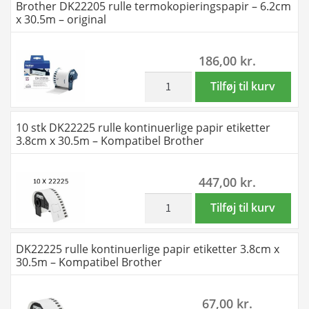
Brother DK22205 rulle termokopieringspapir – 6.2cm
Kompatibel
rulle
x 30.5m – original
Brother
termokopieringspapir
-
-
186,00
kr.
DK22205
6.2cm
antal
x
inkl. moms
Brother
Tilføj til kurv
30.5m
DK22205
-
rulle
10 stk DK22225 rulle kontinuerlige papir etiketter
Kompatibel
termokopieringspapir
3.8cm x 30.5m – Kompatibel Brother
Brother
-
-
6.2cm
447,00
kr.
DK22205
x
antal
30.5m
inkl. moms
10
Tilføj til kurv
-
stk
original
DK22225
DK22225 rulle kontinuerlige papir etiketter 3.8cm x
antal
rulle
30.5m – Kompatibel Brother
kontinuerlige
papir
67,00
kr.
etiketter