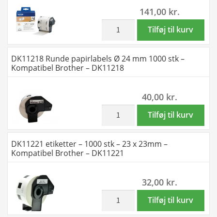
141,00
kr.
Brother
rulle
-
ialt
inkl. moms
Brother
Tilføj til kurv
DK11209
102.400
DK11209
antal
stk
adresseetiketter
DK11218 Runde papirlabels Ø 24 mm 1000 stk –
-
800
Kompatibel Brother – DK11218
29
stk
x
-
40,00
kr.
62mm
29
-
x
inkl. moms
DK11218
Tilføj til kurv
Kompatibel
62mm
Runde
Brother
-
papirlabels
DK11221 etiketter – 1000 stk – 23 x 23mm –
-
original
Ø
Kompatibel Brother – DK11221
DK11209
antal
24
antal
mm
32,00
kr.
1000
stk
inkl. moms
DK11221
Tilføj til kurv
-
etiketter