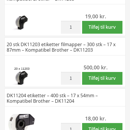
antal
x
-
100mm
300
19,00
kr.
-
stk
Kompatibel
-
inkl. moms
DK11203
Tilføj til kurv
Brother
62
etiketter
-
x
filmapper
20 stk DK11203 etiketter filmapper – 300 stk – 17 x
DK11202
100mm
-
87mm – Kompatibel Brother – DK11203
antal
-
300
original
stk
500,00
kr.
antal
-
17
inkl. moms
20
Tilføj til kurv
x
stk
87mm
DK11203
DK11204 etiketter – 400 stk – 17 x 54mm –
-
etiketter
Kompatibel Brother – DK11204
Kompatibel
filmapper
Brother
-
18,00
kr.
-
300
DK11203
stk
inkl. moms
DK11204
Tilføj til kurv