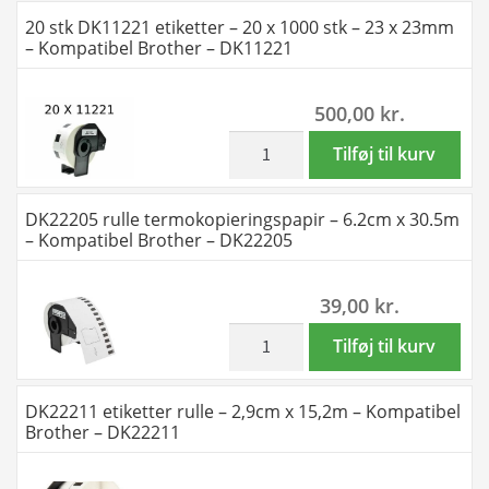
Kompatibel
-
20 stk DK11221 etiketter – 20 x 1000 stk – 23 x 23mm
Brother
1000
– Kompatibel Brother – DK11221
-
stk
DK11218
-
500,00
kr.
antal
23
x
inkl. moms
20
Tilføj til kurv
23mm
stk
-
DK11221
DK22205 rulle termokopieringspapir – 6.2cm x 30.5m
Kompatibel
etiketter
– Kompatibel Brother – DK22205
Brother
–
-
20
39,00
kr.
DK11221
x
antal
1000
inkl. moms
DK22205
Tilføj til kurv
stk
rulle
–
termokopieringspapir
DK22211 etiketter rulle – 2,9cm x 15,2m – Kompatibel
23
-
Brother – DK22211
x
6.2cm
23mm
x