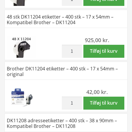
antal
-
etiketter
17
-
48 stk DK11204 etiketter – 400 stk – 17 x 54mm –
x
400
Kompatibel Brother – DK11204
87mm
stk
-
-
925,00
kr.
Kompatibel
17
Brother
x
inkl. moms
48
Tilføj til kurv
-
54mm
stk
DK11203
-
DK11204
Brother DK11204 etiketter – 400 stk – 17 x 54mm –
antal
Kompatibel
etiketter
original
Brother
-
-
400
42,00
kr.
DK11204
stk
antal
-
inkl. moms
Brother
Tilføj til kurv
17
DK11204
x
etiketter
DK11208 adresseetiketter – 400 stk – 38 x 90mm –
54mm
-
Kompatibel Brother – DK11208
-
400