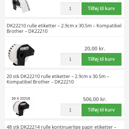
3.8cm
inkl. moms
DK22225
Tilføj til kurv
x
rulle
30.5m
kontinuerlige
DK22210 rulle etiketter – 2.9cm x 30.5m – Kompatibel
-
papir
Brother – DK22210
Kompatibel
etiketter
Brother
3.8cm
20,00
kr.
antal
x
30.5m
inkl. moms
DK22210
Tilføj til kurv
-
rulle
Kompatibel
etiketter
20 stk DK22210 rulle etiketter – 2.9cm x 30.5m –
Brother
-
Kompatibel Brother – DK22210
antal
2.9cm
x
506,00
kr.
30.5m
-
inkl. moms
20
Tilføj til kurv
Kompatibel
stk
Brother
DK22210
48 stk DK22214 rulle kontinuerlige papir etiketter –
-
rulle