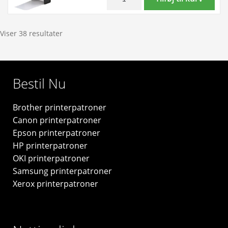
antal
30.48m
Ikke-
-
klæbende
Kompatibel
kontinuerlige
Viser 38 resultater
Brother
papiretiketter
-
5.4cm
DK44605
x
Bestil Nu
antal
30.5m
Kompatibel
Brother printerpatroner
Brother
Canon printerpatroner
-
Epson printerpatroner
DKN55224
HP printerpatroner
antal
OKI printerpatroner
Samsung printerpatroner
Xerox printerpatroner