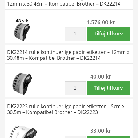
12mm x 30,48m – Kompatibel Brother – DK22214
DK22210
etiketter
antal
-
1.576,00
kr.
2.9cm
x
inkl. moms
48
Tilføj til kurv
30.5m
stk
-
DK22214
DK22214 rulle kontinuerlige papir etiketter – 12mm x
Kompatibel
rulle
30,48m – Kompatibel Brother – DK22214
Brother
kontinuerlige
-
papir
40,00
kr.
DK22210
etiketter
antal
-
inkl. moms
DK22214
Tilføj til kurv
12mm
rulle
x
kontinuerlige
DK22223 rulle kontinuerlige papir etiketter – 5cm x
30,48m
papir
30,5m – Kompatibel Brother – DK22223
-
etiketter
Kompatibel
-
33,00
kr.
Brother
12mm