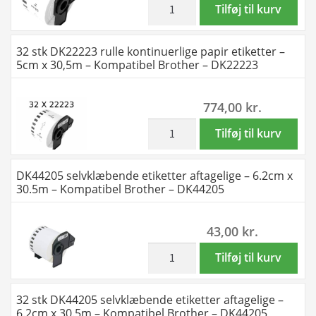
-
x
inkl. moms
DK22223
Tilføj til kurv
DK22214
30,48m
rulle
antal
-
kontinuerlige
32 stk DK22223 rulle kontinuerlige papir etiketter –
Kompatibel
papir
5cm x 30,5m – Kompatibel Brother – DK22223
Brother
etiketter
-
-
774,00
kr.
DK22214
5cm
antal
x
inkl. moms
32
Tilføj til kurv
30,5m
stk
-
DK22223
DK44205 selvklæbende etiketter aftagelige – 6.2cm x
Kompatibel
rulle
30.5m – Kompatibel Brother – DK44205
Brother
kontinuerlige
-
papir
43,00
kr.
DK22223
etiketter
antal
-
inkl. moms
DK44205
Tilføj til kurv
5cm
selvklæbende
x
etiketter
32 stk DK44205 selvklæbende etiketter aftagelige –
30,5m
aftagelige
6.2cm x 30.5m – Kompatibel Brother – DK44205