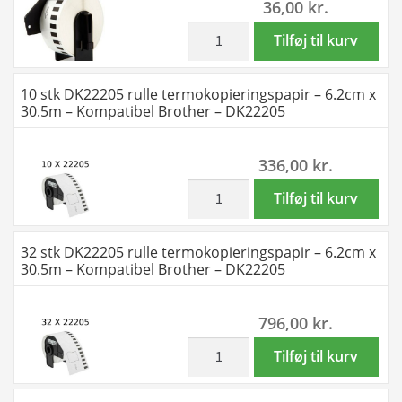
36,00
kr.
–
30.5m
Kompatibel
-
inkl. moms
DK22211
Tilføj til kurv
Brother
Kompatibel
etiketter
–
Brother
rulle
10 stk DK22205 rulle termokopieringspapir – 6.2cm x
DK11221
-
-
30.5m – Kompatibel Brother – DK22205
antal
DK22205
2,9cm
antal
x
336,00
kr.
15,2m
-
inkl. moms
10
Tilføj til kurv
Kompatibel
stk
Brother
DK22205
32 stk DK22205 rulle termokopieringspapir – 6.2cm x
-
rulle
30.5m – Kompatibel Brother – DK22205
DK22211
termokopieringspapir
antal
-
796,00
kr.
6.2cm
x
inkl. moms
32
Tilføj til kurv
30.5m
stk
-
DK22205