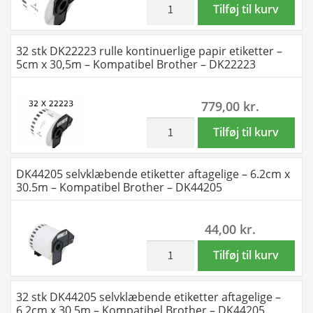
-
x
inkl. moms
DK22223
Tilføj til kurv
DK22214
30,48m
rulle
antal
-
kontinuerlige
32 stk DK22223 rulle kontinuerlige papir etiketter –
Kompatibel
papir
5cm x 30,5m – Kompatibel Brother – DK22223
Brother
etiketter
-
-
779,00
kr.
DK22214
5cm
antal
x
inkl. moms
32
Tilføj til kurv
30,5m
stk
-
DK22223
DK44205 selvklæbende etiketter aftagelige – 6.2cm x
Kompatibel
rulle
30.5m – Kompatibel Brother – DK44205
Brother
kontinuerlige
-
papir
44,00
kr.
DK22223
etiketter
antal
-
inkl. moms
DK44205
Tilføj til kurv
5cm
selvklæbende
x
etiketter
32 stk DK44205 selvklæbende etiketter aftagelige –
30,5m
aftagelige
6.2cm x 30.5m – Kompatibel Brother – DK44205