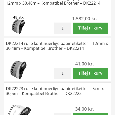
12mm x 30,48m – Kompatibel Brother – DK22214
DK22210
etiketter
antal
-
1.582,00
kr.
2.9cm
x
inkl. moms
48
Tilføj til kurv
30.5m
stk
-
DK22214
DK22214 rulle kontinuerlige papir etiketter – 12mm x
Kompatibel
rulle
30,48m – Kompatibel Brother – DK22214
Brother
kontinuerlige
-
papir
41,00
kr.
DK22210
etiketter
antal
-
inkl. moms
DK22214
Tilføj til kurv
12mm
rulle
x
kontinuerlige
DK22223 rulle kontinuerlige papir etiketter – 5cm x
30,48m
papir
30,5m – Kompatibel Brother – DK22223
-
etiketter
Kompatibel
-
34,00
kr.
Brother
12mm