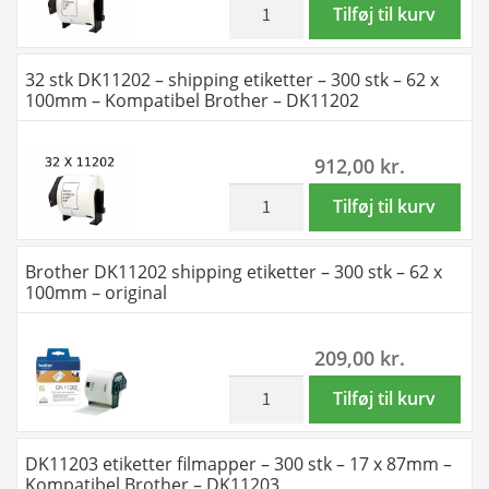
-
-
inkl. moms
10
Tilføj til kurv
DK11201
62
stk
antal
x
DK11202
32 stk DK11202 – shipping etiketter – 300 stk – 62 x
100mm
-
100mm – Kompatibel Brother – DK11202
-
shipping
Kompatibel
etiketter
912,00
kr.
Brother
-
-
300
inkl. moms
32
Tilføj til kurv
DK11202
stk
stk
antal
-
DK11202
Brother DK11202 shipping etiketter – 300 stk – 62 x
62
-
100mm – original
x
shipping
100mm
etiketter
209,00
kr.
-
-
Kompatibel
300
inkl. moms
Brother
Tilføj til kurv
Brother
stk
DK11202
-
-
shipping
DK11203 etiketter filmapper – 300 stk – 17 x 87mm –
DK11202
62
etiketter
Kompatibel Brother – DK11203