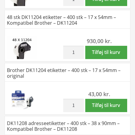
antal
-
etiketter
17
-
48 stk DK11204 etiketter – 400 stk – 17 x 54mm –
x
400
Kompatibel Brother – DK11204
87mm
stk
-
-
930,00
kr.
Kompatibel
17
Brother
x
inkl. moms
48
Tilføj til kurv
-
54mm
stk
DK11203
-
DK11204
Brother DK11204 etiketter – 400 stk – 17 x 54mm –
antal
Kompatibel
etiketter
original
Brother
-
-
400
43,00
kr.
DK11204
stk
antal
-
inkl. moms
Brother
Tilføj til kurv
17
DK11204
x
etiketter
DK11208 adresseetiketter – 400 stk – 38 x 90mm –
54mm
-
Kompatibel Brother – DK11208
-
400