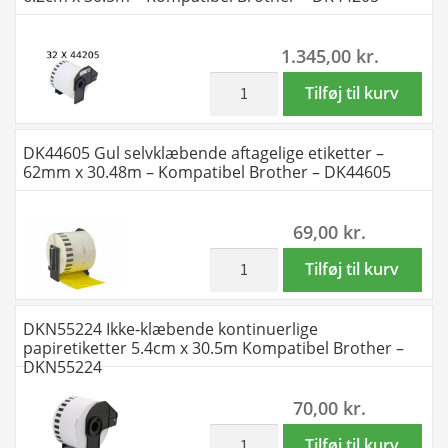
-
-
Kompatibel
6.2cm
1.345,00
kr.
Brother
x
-
30.5m
inkl. moms
32
Tilføj til kurv
DK22223
-
stk
antal
Kompatibel
DK44205
DK44605 Gul selvklæbende aftagelige etiketter –
Brother
selvklæbende
62mm x 30.48m – Kompatibel Brother – DK44605
-
etiketter
DK44205
aftagelige
69,00
kr.
antal
-
6.2cm
inkl. moms
DK44605
Tilføj til kurv
x
Gul
30.5m
selvklæbende
DKN55224 Ikke-klæbende kontinuerlige
-
aftagelige
papiretiketter 5.4cm x 30.5m Kompatibel Brother –
Kompatibel
etiketter
DKN55224
Brother
-
70,00
kr.
-
62mm
DK44205
x
inkl. moms
DKN55224
Tilføj til kurv