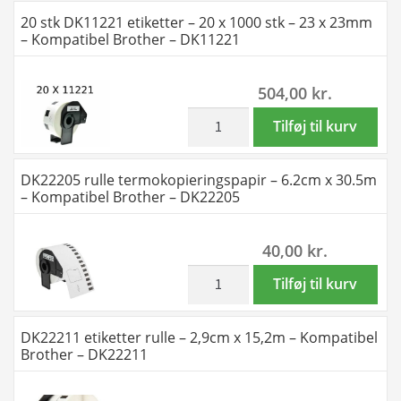
Kompatibel
-
20 stk DK11221 etiketter – 20 x 1000 stk – 23 x 23mm
Brother
1000
– Kompatibel Brother – DK11221
-
stk
DK11218
-
504,00
kr.
antal
23
x
inkl. moms
20
Tilføj til kurv
23mm
stk
-
DK11221
DK22205 rulle termokopieringspapir – 6.2cm x 30.5m
Kompatibel
etiketter
– Kompatibel Brother – DK22205
Brother
–
-
20
40,00
kr.
DK11221
x
antal
1000
inkl. moms
DK22205
Tilføj til kurv
stk
rulle
–
termokopieringspapir
DK22211 etiketter rulle – 2,9cm x 15,2m – Kompatibel
23
-
Brother – DK22211
x
6.2cm
23mm
x