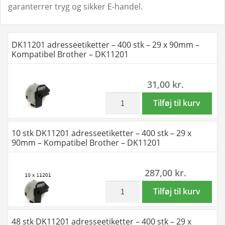
garanterrer tryg og sikker E-handel.
DK11201 adresseetiketter – 400 stk – 29 x 90mm –
Kompatibel Brother – DK11201
31,00
kr.
inkl. moms
DK11201
Tilføj til kurv
adresseetiketter
-
10 stk DK11201 adresseetiketter – 400 stk – 29 x
400
90mm – Kompatibel Brother – DK11201
stk
-
287,00
kr.
29
x
inkl. moms
10
Tilføj til kurv
90mm
stk
-
DK11201
48 stk DK11201 adresseetiketter – 400 stk – 29 x
Kompatibel
adresseetiketter