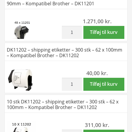
90mm – Kompatibel Brother – DK11201
Brother
-
-
400
1.271,00
kr.
DK11201
stk
antal
-
inkl. moms
48
Tilføj til kurv
29
stk
x
DK11201
DK11202 – shipping etiketter – 300 stk – 62 x 100mm
90mm
adresseetiketter
– Kompatibel Brother – DK11202
-
-
Kompatibel
400
40,00
kr.
Brother
stk
-
-
inkl. moms
DK11202
Tilføj til kurv
DK11201
29
-
antal
x
shipping
10 stk DK11202 – shipping etiketter – 300 stk – 62 x
90mm
etiketter
100mm – Kompatibel Brother – DK11202
-
-
Kompatibel
300
311,00
kr.
Brother
stk