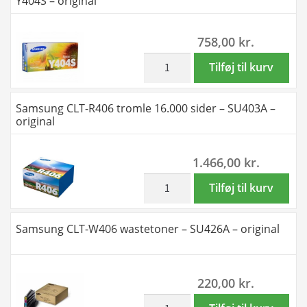
Y404S – original
original
toner
antal
1.000
758,00
kr.
sider
-
inkl. moms
Samsung
Tilføj til kurv
CLT-
CLT-
M404S
Y404S
Samsung CLT-R406 tromle 16.000 sider – SU403A –
-
gul
original
original
toner
antal
1.000
1.466,00
kr.
sider
-
inkl. moms
Samsung
Tilføj til kurv
CLT-
CLT-
Y404S
R406
Samsung CLT-W406 wastetoner – SU426A – original
-
tromle
original
16.000
antal
sider
220,00
kr.
-
SU403A
inkl. moms
Samsung