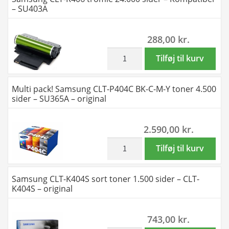
CLT-
gul
– SU403A
M404S
toner
antal
1.000
288,00
kr.
sider
-
inkl. moms
Samsung
Tilføj til kurv
Kompatibel
CLT-
-
R406
Multi pack! Samsung CLT-P404C BK-C-M-Y toner 4.500
CLT-
tromle
sider – SU365A – original
Y404S
24.000
antal
sider
2.590,00
kr.
-
Kompatibel
inkl. moms
Multi
Tilføj til kurv
-
pack!
SU403A
Samsung
Samsung CLT-K404S sort toner 1.500 sider – CLT-
antal
CLT-
K404S – original
P404C
BK-
743,00
kr.
C-