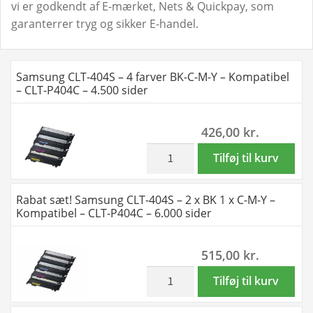
vi er godkendt af E-mærket, Nets & Quickpay, som
garanterrer tryg og sikker E-handel.
Samsung CLT-404S – 4 farver BK-C-M-Y – Kompatibel
– CLT-P404C – 4.500 sider
426,00
kr.
inkl. moms
Samsung
Tilføj til kurv
CLT-
404S
Rabat sæt! Samsung CLT-404S – 2 x BK 1 x C-M-Y –
-
Kompatibel – CLT-P404C – 6.000 sider
4
farver
515,00
kr.
BK-
C-
inkl. moms
Rabat
Tilføj til kurv
M-
sæt!
Y
Samsung