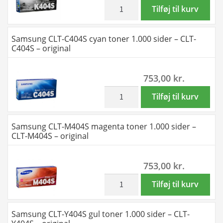
M-
inkl. moms
Samsung
Tilføj til kurv
Y
CLT-
toner
K404S
Samsung CLT-C404S cyan toner 1.000 sider – CLT-
4.500
sort
C404S – original
sider
toner
–
1.500
753,00
kr.
SU365A
sider
–
-
inkl. moms
Samsung
Tilføj til kurv
original
CLT-
CLT-
antal
K404S
C404S
Samsung CLT-M404S magenta toner 1.000 sider –
-
cyan
CLT-M404S – original
original
toner
antal
1.000
753,00
kr.
sider
-
inkl. moms
Samsung
Tilføj til kurv
CLT-
CLT-
C404S
M404S
Samsung CLT-Y404S gul toner 1.000 sider – CLT-
-
magenta