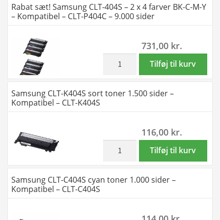
Rabat sæt! Samsung CLT-404S – 2 x 4 farver BK-C-M-Y
-
CLT-
– Kompatibel – CLT-P404C – 9.000 sider
Kompatibel
404S
-
-
731,00
kr.
CLT-
2
P404C
x
inkl. moms
Rabat
Tilføj til kurv
-
BK
sæt!
4.500
1
Samsung
Samsung CLT-K404S sort toner 1.500 sider –
sider
x
CLT-
Kompatibel – CLT-K404S
antal
C-
404S
M-
-
116,00
kr.
Y
2
-
x
inkl. moms
Samsung
Tilføj til kurv
Kompatibel
4
CLT-
-
farver
K404S
Samsung CLT-C404S cyan toner 1.000 sider –
CLT-
BK-
sort
Kompatibel – CLT-C404S
P404C
C-
toner
-
M-
1.500
114,00
kr.
6.000
Y
sider