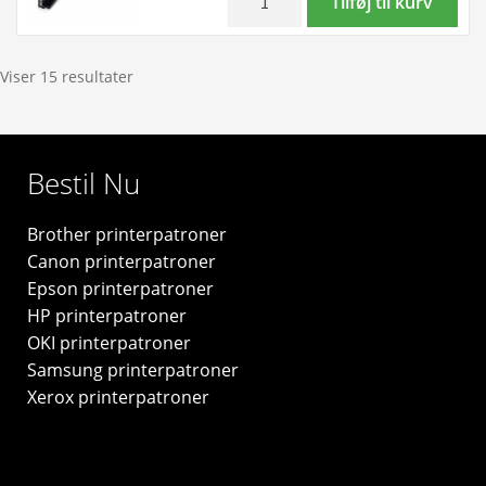
Tilføj til kurv
-
CLT-
original
W406
antal
wastetoner
Viser 15 resultater
-
SU426A
-
Bestil Nu
original
antal
Brother printerpatroner
Canon printerpatroner
Epson printerpatroner
HP printerpatroner
OKI printerpatroner
Samsung printerpatroner
Xerox printerpatroner