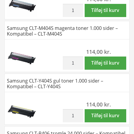
sider
-
-
inkl. moms
Samsung
Tilføj til kurv
antal
Kompatibel
Kompatibel
CLT-
-
-
C404S
Samsung CLT-M404S magenta toner 1.000 sider –
CLT-
CLT-
cyan
Kompatibel – CLT-M404S
P404C
K404S
toner
-
antal
1.000
114,00
kr.
9.000
sider
sider
-
inkl. moms
Samsung
Tilføj til kurv
antal
Kompatibel
CLT-
-
M404S
Samsung CLT-Y404S gul toner 1.000 sider –
CLT-
magenta
Kompatibel – CLT-Y404S
C404S
toner
antal
1.000
114,00
kr.
sider
-
inkl. moms
Samsung
Tilføj til kurv
Kompatibel
CLT-
-
Y404S
Samsung CLT-R406 tromle 24.000 sider – Kompatibel