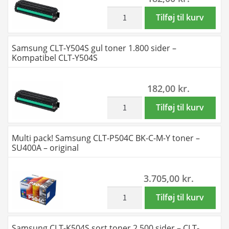
sider
-
inkl. moms
Samsung
Tilføj til kurv
antal
Kompatibel
CLT-
CLT-
M504S
Samsung CLT-Y504S gul toner 1.800 sider –
C504S
magenta
Kompatibel CLT-Y504S
antal
toner
1.800
182,00
kr.
sider
-
inkl. moms
Samsung
Tilføj til kurv
Kompatibel
CLT-
CLT-
Y504S
Multi pack! Samsung CLT-P504C BK-C-M-Y toner –
M504S
gul
SU400A – original
antal
toner
1.800
3.705,00
kr.
sider
-
inkl. moms
Multi
Tilføj til kurv
Kompatibel
pack!
CLT-
Samsung
Samsung CLT-K504S sort toner 2.500 sider – CLT-