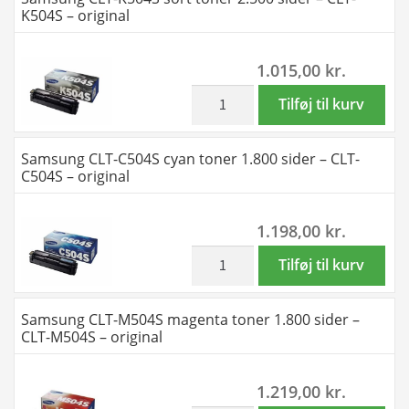
Y504S
CLT-
K504S – original
antal
P504C
BK-
1.015,00
kr.
C-
M-
inkl. moms
Samsung
Tilføj til kurv
Y
CLT-
toner
K504S
Samsung CLT-C504S cyan toner 1.800 sider – CLT-
-
sort
C504S – original
SU400A
toner
-
2.500
1.198,00
kr.
original
sider
antal
-
inkl. moms
Samsung
Tilføj til kurv
CLT-
CLT-
K504S
C504S
Samsung CLT-M504S magenta toner 1.800 sider –
-
cyan
CLT-M504S – original
original
toner
antal
1.800
1.219,00
kr.
sider