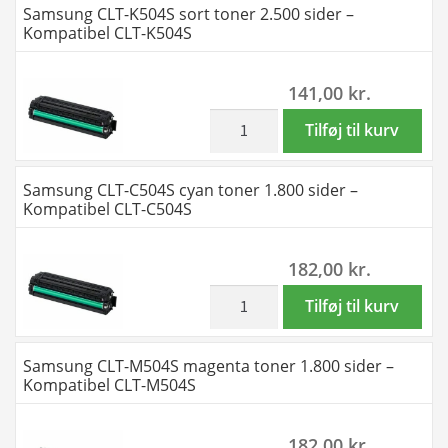
Samsung CLT-K504S sort toner 2.500 sider –
M-
CLT-
Kompatibel CLT-K504S
Y
504S
-
-
141,00
kr.
Kompatibel
2
-
x
inkl. moms
Samsung
Tilføj til kurv
CLT-
4
CLT-
504S
farver
K504S
Samsung CLT-C504S cyan toner 1.800 sider –
-
BK-
sort
Kompatibel CLT-C504S
7.900
C-
toner
sider
M-
2.500
182,00
kr.
antal
Y
sider
-
-
inkl. moms
Samsung
Tilføj til kurv
Kompatibel
Kompatibel
CLT-
-
CLT-
C504S
Samsung CLT-M504S magenta toner 1.800 sider –
CLT-
K504S
cyan
Kompatibel CLT-M504S
504S
antal
toner
-
1.800
182,00
kr.
15.800
sider