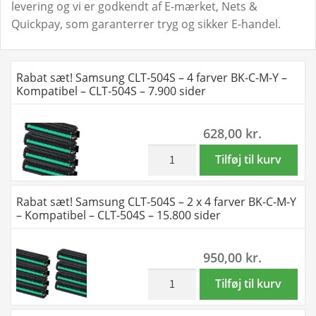
levering og vi er godkendt af E-mærket, Nets &
Quickpay, som garanterrer tryg og sikker E-handel.
Rabat sæt! Samsung CLT-504S – 4 farver BK-C-M-Y –
Kompatibel – CLT-504S – 7.900 sider
628,00
kr.
inkl. moms
Rabat
Tilføj til kurv
sæt!
Samsung
Rabat sæt! Samsung CLT-504S – 2 x 4 farver BK-C-M-Y
CLT-
– Kompatibel – CLT-504S – 15.800 sider
504S
-
950,00
kr.
4
farver
inkl. moms
Rabat
Tilføj til kurv
BK-
sæt!
C-
Samsung