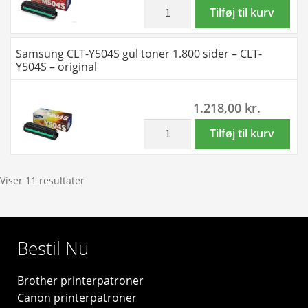
-
inkl. moms
Samsung
Tilføj til kurv
CLT-
CLT-
C504S
M504S
Samsung CLT-Y504S gul toner 1.800 sider – CLT-
-
magenta
Y504S – original
original
toner
antal
1.800
1.218,00
kr.
sider
-
inkl. moms
Samsung
Tilføj til kurv
CLT-
CLT-
M504S
Y504S
-
gul
Viser 11 resultater
original
toner
antal
1.800
sider
Bestil Nu
-
CLT-
Brother printerpatroner
Y504S
Canon printerpatroner
-