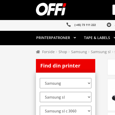
Spring
Spring
P
s
til
til
navigation
indhold
(+45) 73 111 222
PRINTERPATRONER
TAPE & LABELS
Forside
Shop
Samsung
Samsung sl
Find din printer