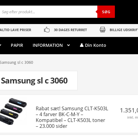
roducts
earch
SØG
ALTID LAVE PRISER
30 DAGES RETURRET
BILLIGE UDSKRIF
PAPIR
INFORMATION
👤 Din Konto
Samsung sl c 3060
Samsung sl c 3060
Rabat sæt! Samsung CLT-K503L
1.351
– 4 farver BK-C-M-Y –
inkl. 
Kompatibel – CLT-K503L toner
– 23.000 sider