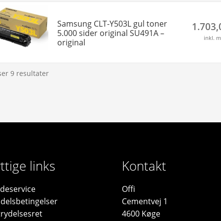
Samsung CLT-Y503L gul toner
1.703
5.000 sider original SU491A –
inkl. 
original
ser 9 resultater
ttige links
Kontakt
deservice
Offi
delsbetingelser
Cementvej 1
trydelsesret
4600 Køge