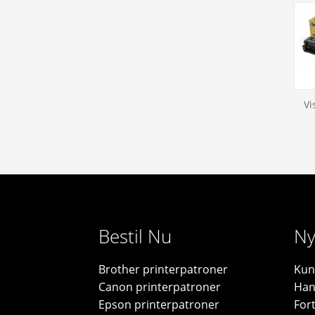
Vi
Bestil Nu
Ny
Brother printerpatroner
Kun
Canon printerpatroner
Han
Epson printerpatroner
For