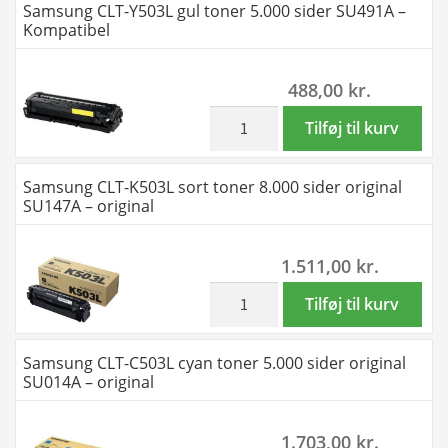
Samsung CLT-Y503L gul toner 5.000 sider SU491A –
antal
magenta
Kompatibel
toner
5.000
488,00
kr.
sider
SU281A
inkl. moms
Samsung
Tilføj til kurv
-
CLT-
Kompatibel
Y503L
Samsung CLT-K503L sort toner 8.000 sider original
antal
gul
SU147A – original
toner
5.000
1.511,00
kr.
sider
SU491A
inkl. moms
Samsung
Tilføj til kurv
-
CLT-
Kompatibel
K503L
Samsung CLT-C503L cyan toner 5.000 sider original
antal
sort
SU014A – original
toner
8.000
1.703,00
kr.
sider