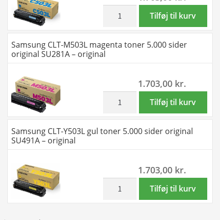
original
inkl. moms
Samsung
Tilføj til kurv
SU147A
CLT-
-
C503L
Samsung CLT-M503L magenta toner 5.000 sider
original
cyan
original SU281A – original
antal
toner
5.000
1.703,00
kr.
sider
original
inkl. moms
Samsung
Tilføj til kurv
SU014A
CLT-
-
M503L
Samsung CLT-Y503L gul toner 5.000 sider original
original
magenta
SU491A – original
antal
toner
5.000
1.703,00
kr.
sider
original
inkl. moms
Samsung
Tilføj til kurv
SU281A
CLT-
-
Y503L
original
gul