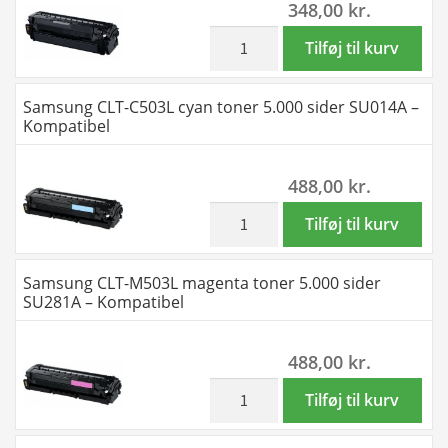
348,00
kr.
4
farver
inkl. moms
Samsung
Tilføj til kurv
BK-
CLT-
C-
K503L
Samsung CLT-C503L cyan toner 5.000 sider SU014A –
M-
sort
Kompatibel
Y
toner
–
8.000
488,00
kr.
Kompatibel
sider
–
SU147A
inkl. moms
Samsung
Tilføj til kurv
CLT-
-
CLT-
K503L
Kompatibel
C503L
Samsung CLT-M503L magenta toner 5.000 sider
toner
antal
cyan
SU281A – Kompatibel
-
toner
23.000
5.000
488,00
kr.
sider
sider
antal
SU014A
inkl. moms
Samsung
Tilføj til kurv
-
CLT-
Kompatibel
M503L