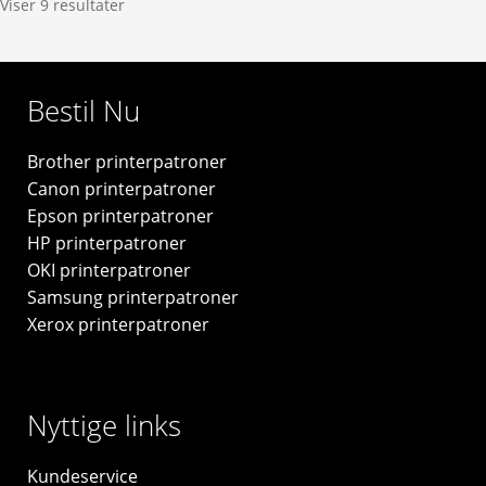
Viser 9 resultater
antal
toner
5.000
sider
Bestil Nu
original
SU491A
Brother printerpatroner
-
Canon printerpatroner
original
Epson printerpatroner
antal
HP printerpatroner
OKI printerpatroner
Samsung printerpatroner
Xerox printerpatroner
Nyttige links
Kundeservice