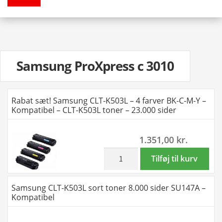
Samsung ProXpress c 3010
Rabat sæt! Samsung CLT-K503L – 4 farver BK-C-M-Y –
Kompatibel – CLT-K503L toner – 23.000 sider
1.351,00
kr.
inkl. moms
Rabat
Tilføj til kurv
sæt!
Samsung
Samsung CLT-K503L sort toner 8.000 sider SU147A –
CLT-
Kompatibel
K503L
–