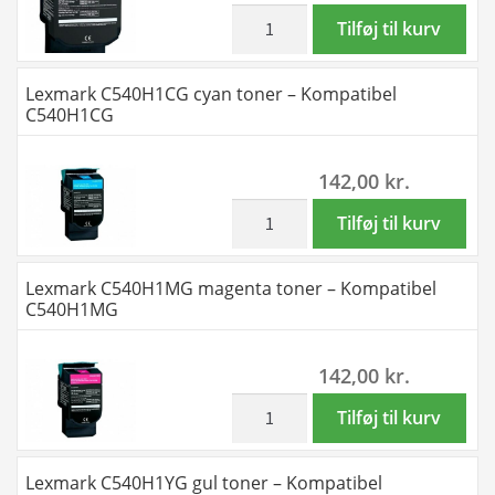
Y
inkl. moms
Lexmark
Tilføj til kurv
toner
C540H1KG
-
sort
Lexmark C540H1CG cyan toner – Kompatibel
Kompatibel
toner
C540H1CG
C540
-
antal
Kompatibel
142,00
kr.
C540H1KG
antal
inkl. moms
Lexmark
Tilføj til kurv
C540H1CG
cyan
Lexmark C540H1MG magenta toner – Kompatibel
toner
C540H1MG
-
Kompatibel
142,00
kr.
C540H1CG
antal
inkl. moms
Lexmark
Tilføj til kurv
C540H1MG
magenta
Lexmark C540H1YG gul toner – Kompatibel
toner