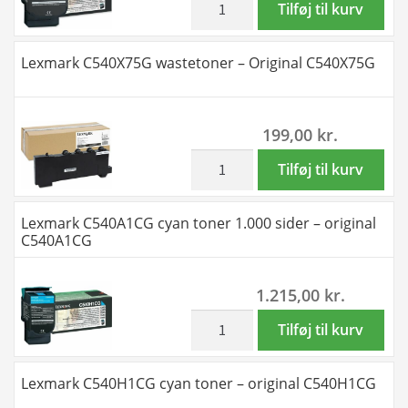
Tilføj til kurv
C540A1KG
C540H1KG
antal
sort
Lexmark C540X75G wastetoner – Original C540X75G
toner
-
original
199,00
kr.
C540H1KG
antal
inkl. moms
Lexmark
Tilføj til kurv
C540X75G
wastetoner
Lexmark C540A1CG cyan toner 1.000 sider – original
-
C540A1CG
Original
C540X75G
1.215,00
kr.
antal
inkl. moms
Lexmark
Tilføj til kurv
C540A1CG
cyan
Lexmark C540H1CG cyan toner – original C540H1CG
toner