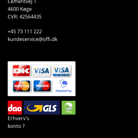
Cementvej 1
4600 Køge
CVR: 42564435
+45 73 111 222
kundeservice@offi.dk
Erhverv's
konto ?