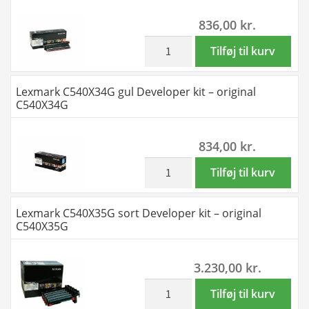
original
836,00
kr.
C540H1YG
antal
inkl. moms
Lexmark
Tilføj til kurv
C540X31G
sort
Lexmark C540X34G gul Developer kit – original
Developer
C540X34G
kit
-
834,00
kr.
original
C540X31G
inkl. moms
Lexmark
Tilføj til kurv
antal
C540X34G
gul
Lexmark C540X35G sort Developer kit – original
Developer
C540X35G
kit
-
3.230,00
kr.
original
C540X34G
inkl. moms
Lexmark
Tilføj til kurv
antal
C540X35G