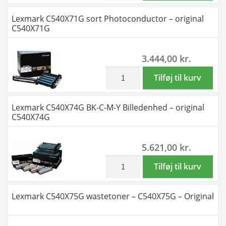
sort
Lexmark C540X71G sort Photoconductor – original
Developer
C540X71G
kit
-
3.444,00
kr.
original
C540X35G
inkl. moms
Lexmark
Tilføj til kurv
antal
C540X71G
sort
Lexmark C540X74G BK-C-M-Y Billedenhed – original
Photoconductor
C540X74G
-
original
5.621,00
kr.
C540X71G
antal
inkl. moms
Lexmark
Tilføj til kurv
C540X74G
BK-
Lexmark C540X75G wastetoner – C540X75G – Original
C-
M-
Y