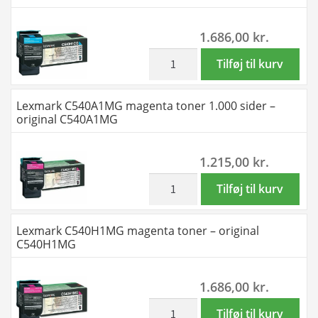
1.000
sider
1.686,00
kr.
-
original
inkl. moms
Lexmark
Tilføj til kurv
C540A1CG
C540H1CG
antal
cyan
Lexmark C540A1MG magenta toner 1.000 sider –
toner
original C540A1MG
-
original
1.215,00
kr.
C540H1CG
antal
inkl. moms
Lexmark
Tilføj til kurv
C540A1MG
magenta
Lexmark C540H1MG magenta toner – original
toner
C540H1MG
1.000
sider
1.686,00
kr.
-
original
inkl. moms
Lexmark
Tilføj til kurv