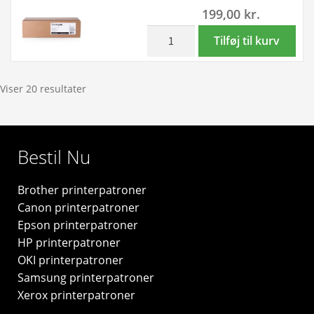
199,00
kr.
Billedenhed
-
inkl. moms
Lexmark
Tilføj til kurv
original
C540X75G
C540X74G
wastetoner
antal
-
Viser 20 resultater
C540X75G
-
Original
Bestil Nu
antal
Brother printerpatroner
Canon printerpatroner
Epson printerpatroner
HP printerpatroner
OKI printerpatroner
Samsung printerpatroner
Xerox printerpatroner