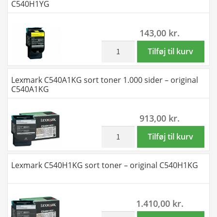
C540H1YG
-
Kompatibel
143,00
kr.
C540H1MG
antal
inkl. moms
Lexmark
Tilføj til kurv
C540H1YG
gul
Lexmark C540A1KG sort toner 1.000 sider – original
toner
C540A1KG
-
Kompatibel
913,00
kr.
C540H1YG
antal
inkl. moms
Lexmark
Tilføj til kurv
C540A1KG
sort
Lexmark C540H1KG sort toner – original C540H1KG
toner
1.000
sider
1.410,00
kr.
-
original
inkl. moms
Lexmark