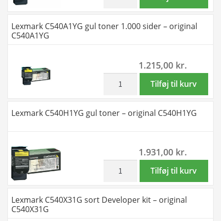
C540A1MG
C540H1MG
antal
magenta
Lexmark C540A1YG gul toner 1.000 sider – original
toner
C540A1YG
-
original
1.215,00
kr.
C540H1MG
antal
inkl. moms
Lexmark
Tilføj til kurv
C540A1YG
gul
Lexmark C540H1YG gul toner – original C540H1YG
toner
1.000
sider
1.931,00
kr.
-
original
inkl. moms
Lexmark
Tilføj til kurv
C540A1YG
C540H1YG
antal
gul
Lexmark C540X31G sort Developer kit – original
toner
C540X31G
-