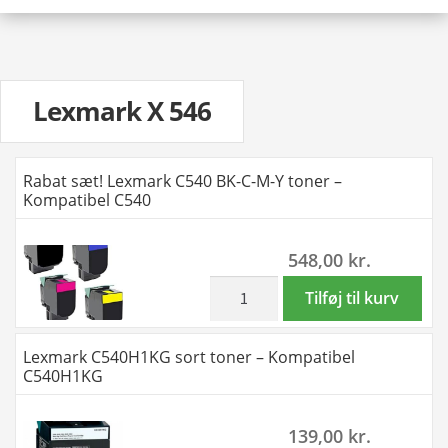
Lexmark X 546
Rabat sæt! Lexmark C540 BK-C-M-Y toner –
Kompatibel C540
548,00
kr.
inkl. moms
Rabat
Tilføj til kurv
sæt!
Lexmark
Lexmark C540H1KG sort toner – Kompatibel
C540
C540H1KG
BK-
C-
139,00
kr.
M-