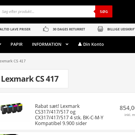
roducts
earch
SØG
ALTID LAVE PRISER
30 DAGES RETURRET
BILLIGE UDSKRIF
PAPIR
INFORMATION
👤 Din Konto
exmark CS 417
Lexmark CS 417
Rabat sæt! Lexmark
854,
CS317/417/517 og
inkl. 
CX317/417/517 4 stk. BK-C-M-Y
Kompatibel 9.900 sider