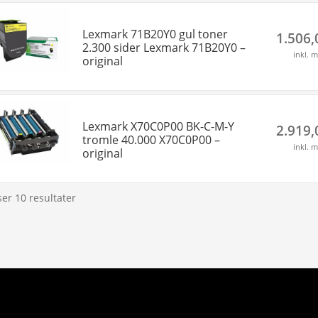
Lexmark 71B20Y0 gul toner
1.506
2.300 sider Lexmark 71B20Y0 –
inkl. 
original
Lexmark X70C0P00 BK-C-M-Y
2.919
tromle 40.000 X70C0P00 –
inkl. 
original
ser 10 resultater