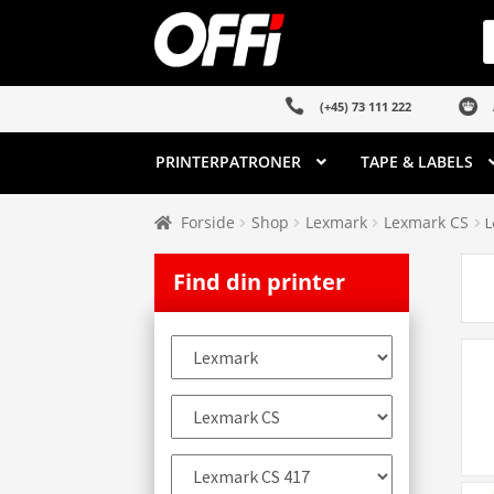
Spring
Spring
P
s
til
til
navigation
indhold
(+45) 73 111 222
PRINTERPATRONER
TAPE & LABELS
Forside
Shop
Lexmark
Lexmark CS
L
Find din printer