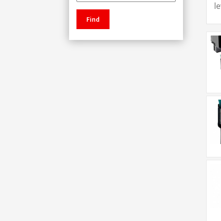
l
Find