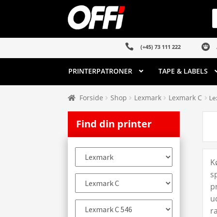
Spring
Spring
P
s
til
til
navigation
indhold
(+45) 73 111 222
PRINTERPATRONER
TAPE & LABELS
Forside
Shop
Lexmark
Lexmark C
Le
Find din printer
K
s
p
u
r