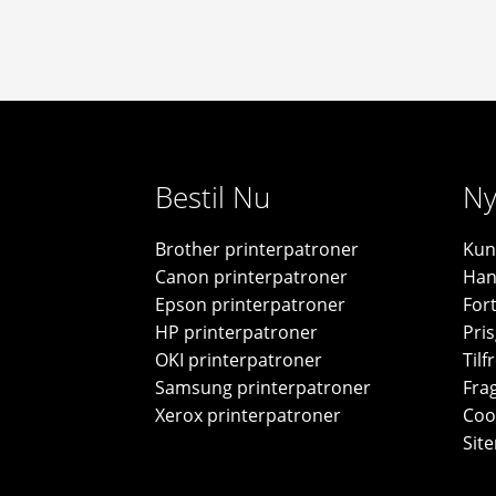
Bestil Nu
Ny
Brother printerpatroner
Kun
Canon printerpatroner
Han
Epson printerpatroner
For
HP printerpatroner
Pris
OKI printerpatroner
Til
Samsung printerpatroner
Frag
Xerox printerpatroner
Cook
Sit