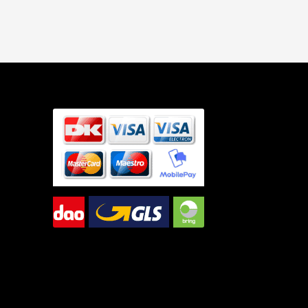
-
Original
antal