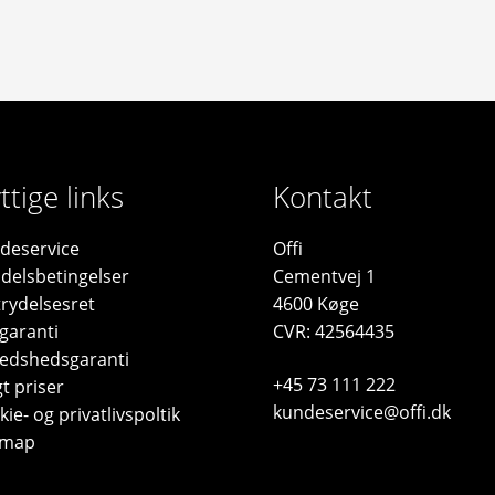
ttige links
Kontakt
deservice
Offi
delsbetingelser
Cementvej 1
trydelsesret
4600 Køge
garanti
CVR: 42564435
fredshedsgaranti
+45 73 111 222
t priser
kundeservice@offi.dk
ie- og privatlivspoltik
emap