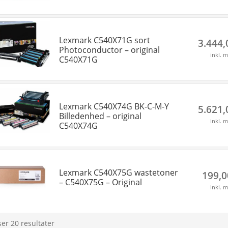
Lexmark C540X71G sort
3.444
Photoconductor – original
inkl. 
C540X71G
Lexmark C540X74G BK-C-M-Y
5.621
Billedenhed – original
inkl. 
C540X74G
Lexmark C540X75G wastetoner
199,
– C540X75G – Original
inkl. 
ser 20 resultater