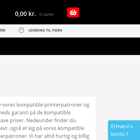
0,00
kr.
0 varer
TER
LEVERING TIL TIDEN
øv vores kompatible printerpatroner og
sheds garanti på de kompatible
d lave priser. Nedeunder finder du
Erhverv's
 evt. også et kig på vores kompatible
konto ?
patroner. Vi har altid hurtig og billig