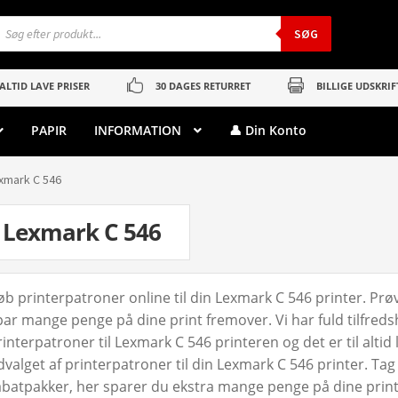
roducts
earch
SØG
ALTID LAVE PRISER
30 DAGES RETURRET
BILLIGE UDSKRIF
PAPIR
INFORMATION
👤 Din Konto
xmark C 546
Lexmark C 546
øb printerpatroner online til din Lexmark C 546 printer. Pr
par mange penge på dine print fremover. Vi har fuld tilfred
rinterpatroner til Lexmark C 546 printeren og det er til alti
dvalget af printerpatroner til din Lexmark C 546 printer. Tag
abatpakker, her sparer du ekstra mange penge på dine printer