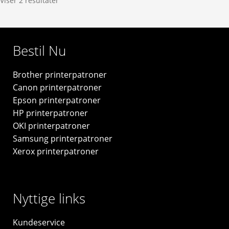
Viser 2 resultater
42ml
-
51645AE
Bestil Nu
-
original
Brother printerpatroner
antal
Canon printerpatroner
Epson printerpatroner
HP printerpatroner
OKI printerpatroner
Samsung printerpatroner
Xerox printerpatroner
Nyttige links
Kundeservice