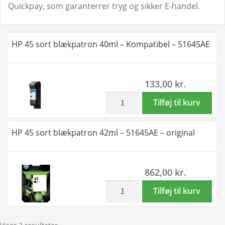
Quickpay, som garanterrer tryg og sikker E-handel.
HP 45 sort blækpatron 40ml – Kompatibel – 51645AE
133,00
kr.
inkl. moms
HP
Tilføj til kurv
45
sort
HP 45 sort blækpatron 42ml – 51645AE – original
blækpatron
40ml
-
862,00
kr.
Kompatibel
-
inkl. moms
HP
Tilføj til kurv
51645AE
45
antal
sort
blækpatron