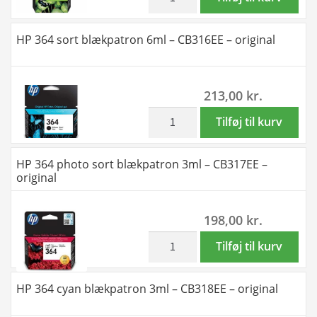
CB325EE
pack!
antal
HP
HP 364 sort blækpatron 6ml – CB316EE – original
364
BK-
C-
213,00
kr.
M-
Y
inkl. moms
HP
Tilføj til kurv
blækpatron
364
-
sort
HP 364 photo sort blækpatron 3ml – CB317EE –
N9J73AE
blækpatron
original
-
6ml
original
-
198,00
kr.
antal
CB316EE
-
inkl. moms
HP
Tilføj til kurv
original
364
antal
photo
HP 364 cyan blækpatron 3ml – CB318EE – original
sort
blækpatron