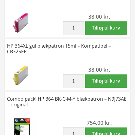
15ml
-
38,00
kr.
Kompatibel
-
inkl. moms
HP
Tilføj til kurv
CB323EE
364XL
antal
magenta
HP 364XL gul blækpatron 15ml – Kompatibel –
blækpatron
CB325EE
15ml
-
38,00
kr.
Kompatibel
-
inkl. moms
HP
Tilføj til kurv
CB324EE
364XL
antal
gul
Combo pack! HP 364 BK-C-M-Y blækpatron – N9J73AE
blækpatron
– original
15ml
-
754,00
kr.
Kompatibel
-
inkl. moms
Combo
Tilføj til kurv