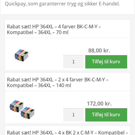
Quickpay, som garanterrer tryg og sikker E-handel.
Rabat sæt! HP 364XL – 4 farver BK-C-M-Y –
Kompatibel – 364XL – 70 ml
88,00
kr.
inkl. moms
Rabat
Tilføj til kurv
sæt!
HP
Rabat sæt! HP 364XL – 2 x 4 farver BK-C-M-Y –
364XL
Kompatibel – 364XL – 140 ml
-
4
172,00
kr.
farver
BK-
inkl. moms
Rabat
Tilføj til kurv
C-
sæt!
M-
HP
Rabat sæt! HP 364XL – 4 x BK 2 x C-M-Y – Kompatibel –
Y
364XL