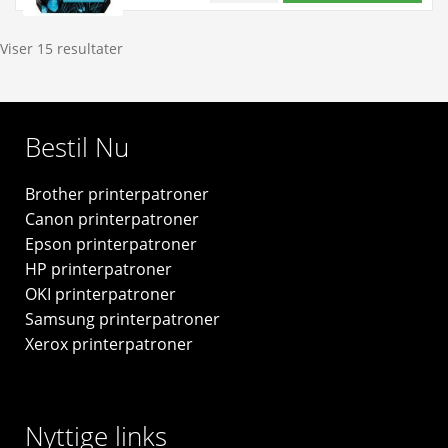
antal
gul
blækpatron
Viser 15 resultater
3ml
-
CB320EE
Bestil Nu
-
original
Brother printerpatroner
antal
Canon printerpatroner
Epson printerpatroner
HP printerpatroner
OKI printerpatroner
Samsung printerpatroner
Xerox printerpatroner
Nyttige links