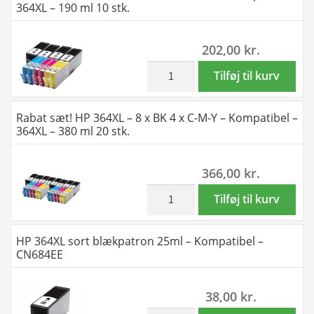
364XL – 190 ml 10 stk.
-
-
Kompatibel
2
202,00
kr.
-
x
364XL
4
inkl. moms
Rabat
Tilføj til kurv
-
farver
sæt!
70
BK-
HP
Rabat sæt! HP 364XL – 8 x BK 4 x C-M-Y – Kompatibel –
ml
C-
364XL
364XL – 380 ml 20 stk.
antal
M-
-
Y
4
366,00
kr.
-
x
Kompatibel
BK
inkl. moms
Rabat
Tilføj til kurv
-
2
sæt!
364XL
x
HP
HP 364XL sort blækpatron 25ml – Kompatibel –
-
C-
364XL
CN684EE
140
M-
-
ml
Y
8
38,00
kr.
antal
-
x
Kompatibel
inkl. moms