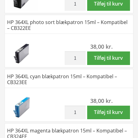
BK
HP
Tilføj til kurv
-
4
364XL
364XL
x
sort
HP 364XL photo sort blækpatron 15ml – Kompatibel
-
C-
blækpatron
– CB322EE
190
M-
25ml
ml
Y
-
38,00
kr.
10
-
Kompatibel
stk.
Kompatibel
-
inkl. moms
HP
Tilføj til kurv
antal
-
CN684EE
364XL
364XL
antal
photo
HP 364XL cyan blækpatron 15ml – Kompatibel –
-
sort
CB323EE
380
blækpatron
ml
15ml
38,00
kr.
20
-
stk.
Kompatibel
inkl. moms
HP
Tilføj til kurv
antal
-
364XL
CB322EE
cyan
HP 364XL magenta blækpatron 15ml – Kompatibel –
antal
blækpatron
CB324EE