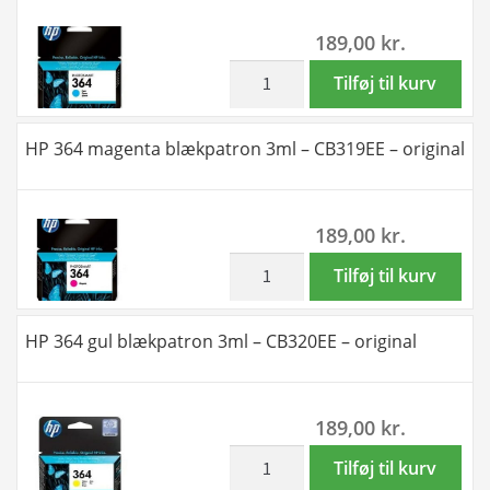
3ml
189,00
kr.
-
CB317EE
inkl. moms
HP
Tilføj til kurv
-
364
original
cyan
HP 364 magenta blækpatron 3ml – CB319EE – original
antal
blækpatron
3ml
-
189,00
kr.
CB318EE
-
inkl. moms
HP
Tilføj til kurv
original
364
antal
magenta
HP 364 gul blækpatron 3ml – CB320EE – original
blækpatron
3ml
-
189,00
kr.
CB319EE
-
inkl. moms
HP
Tilføj til kurv
original
364