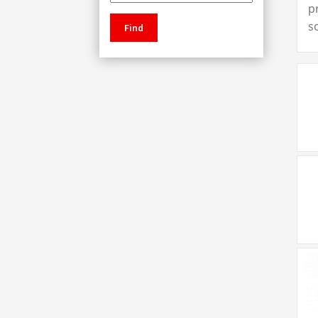
p
s
Find