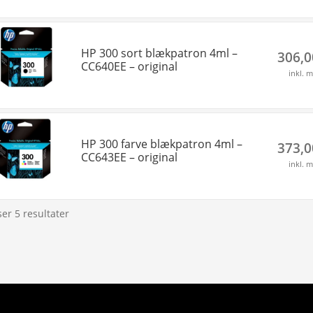
HP 300 sort blækpatron 4ml –
306,
CC640EE – original
inkl. 
HP 300 farve blækpatron 4ml –
373,
CC643EE – original
inkl. 
ser 5 resultater