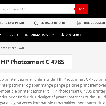
roducts
earch
SØG
ALTID LAVE PRISER
30 DAGES RETURRET
BILLIGE UDSKRIF
PAPIR
INFORMATION
👤 Din Konto
Photosmart C 4785
HP Photosmart C 4785
øb printerpatroner online til din HP Photosmart C 4785 prin
rinterpatroner og spar mange penge på dine print fremover. 
ompatible printerpatroner til HP Photosmart C 4785 printeren 
edeunder finder du udvalget af printerpatroner til din HP P
gså et kig på vores kompatible rabatpakker, her sparer du 