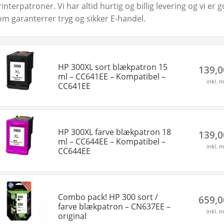
rinterpatroner. Vi har altid hurtig og billig levering og vi e
om garanterrer tryg og sikker E-handel.
HP 300XL sort blækpatron 15
139,
ml – CC641EE – Kompatibel –
inkl. 
CC641EE
HP 300XL farve blækpatron 18
139,
ml – CC644EE – Kompatibel –
inkl. 
CC644EE
Combo pack! HP 300 sort /
659,
farve blækpatron – CN637EE –
inkl. 
original