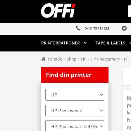
Spring
Spring
P
s
til
til
navigation
indhold
(+45) 73 111 222
PRINTERPATRONER
TAPE & LABELS
Forside
Shop
HP
HP Photosmart
HP 
Find din printer
K
p
k
N
o