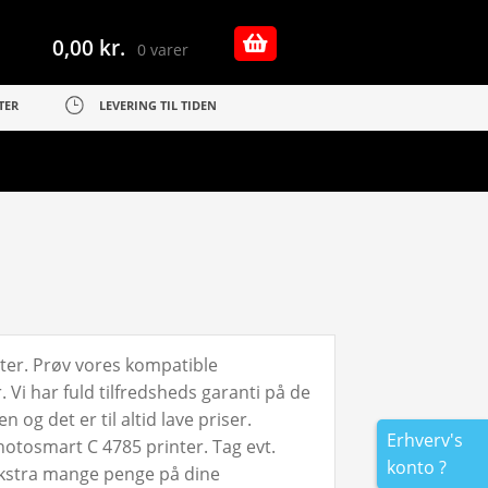
0,00
kr.
0 varer
TER
LEVERING TIL TIDEN
ter. Prøv vores kompatible
Vi har fuld tilfredsheds garanti på de
og det er til altid lave priser.
Erhverv's
hotosmart C 4785 printer. Tag evt.
konto ?
ekstra mange penge på dine