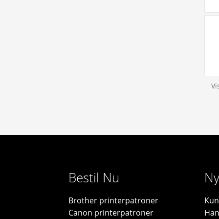
Vi
Bestil Nu
Ny
Brother printerpatroner
Kun
Canon printerpatroner
Han