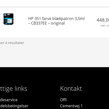
HP 351 farve blækpatron 3,5ml
448,
– CB337EE – original
inkl. 
ser 4 resultater
ttige links
Kontakt
deservice
Offi
delsbetingelser
Cementvej 1