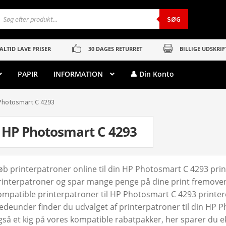
roducts
earch
SØG
ALTID LAVE PRISER
30 DAGES RETURRET
BILLIGE UDSKRIF
PAPIR
INFORMATION
👤 Din Konto
Photosmart C 4293
HP Photosmart C 4293
øb printerpatroner online til din HP Photosmart C 4293 prin
rinterpatroner og spar mange penge på dine print fremover. 
ompatible printerpatroner til HP Photosmart C 4293 printeren 
edeunder finder du udvalget af printerpatroner til din HP P
gså et kig på vores kompatible rabatpakker, her sparer du 