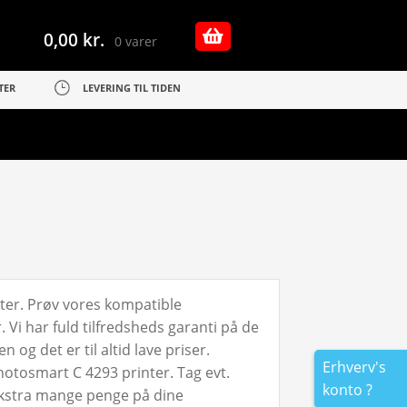
0,00
kr.
0 varer
TER
LEVERING TIL TIDEN
ter. Prøv vores kompatible
Vi har fuld tilfredsheds garanti på de
og det er til altid lave priser.
Erhverv's
hotosmart C 4293 printer. Tag evt.
konto ?
ekstra mange penge på dine