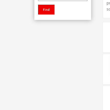
p
s
Find