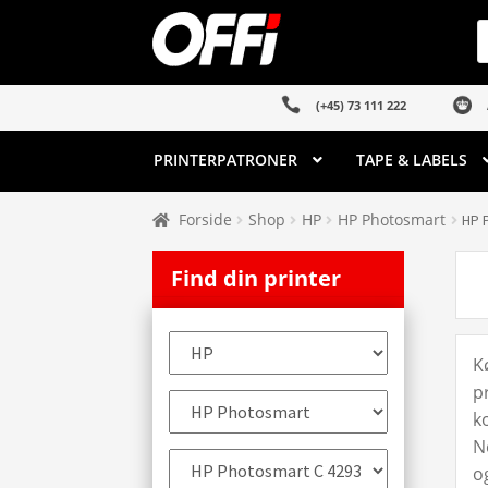
Spring
Spring
P
s
til
til
navigation
indhold
(+45) 73 111 222
PRINTERPATRONER
TAPE & LABELS
Forside
Shop
HP
HP Photosmart
HP 
Find din printer
K
p
k
N
o