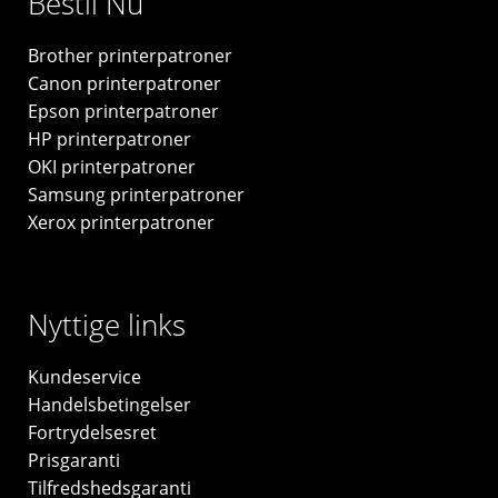
Bestil Nu
-
original
Brother printerpatroner
antal
Canon printerpatroner
Epson printerpatroner
HP printerpatroner
OKI printerpatroner
Samsung printerpatroner
Xerox printerpatroner
Nyttige links
Kundeservice
Handelsbetingelser
Fortrydelsesret
Prisgaranti
Tilfredshedsgaranti