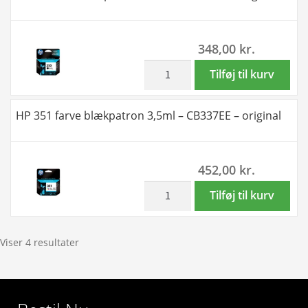
21ml
-
348,00
kr.
Kompatibel
-
inkl. moms
HP
Tilføj til kurv
CB338EE
350
antal
sort
HP 351 farve blækpatron 3,5ml – CB337EE – original
blækpatron
4,5ml
-
452,00
kr.
CB335EE
-
inkl. moms
HP
Tilføj til kurv
original
351
antal
farve
blækpatron
Viser 4 resultater
3,5ml
-
CB337EE