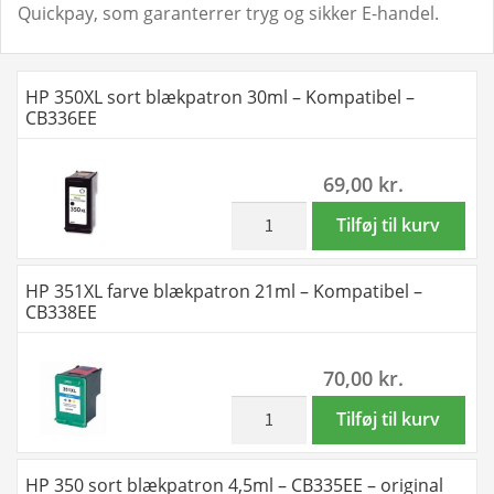
Quickpay, som garanterrer tryg og sikker E-handel.
HP 350XL sort blækpatron 30ml – Kompatibel –
CB336EE
69,00
kr.
inkl. moms
HP
Tilføj til kurv
350XL
sort
HP 351XL farve blækpatron 21ml – Kompatibel –
blækpatron
CB338EE
30ml
-
70,00
kr.
Kompatibel
-
inkl. moms
HP
Tilføj til kurv
CB336EE
351XL
antal
farve
HP 350 sort blækpatron 4,5ml – CB335EE – original
blækpatron