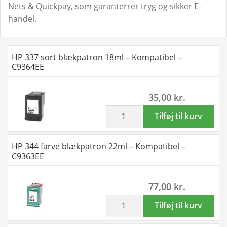
Nets & Quickpay, som garanterrer tryg og sikker E-
handel.
HP 337 sort blækpatron 18ml – Kompatibel –
C9364EE
35,00
kr.
inkl. moms
HP
Tilføj til kurv
337
sort
HP 344 farve blækpatron 22ml – Kompatibel –
blækpatron
C9363EE
18ml
-
77,00
kr.
Kompatibel
-
inkl. moms
HP
Tilføj til kurv
C9364EE
344
antal
farve