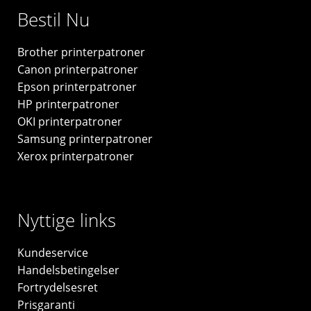
C9363EE#UUS
Bestil Nu
-
original
Brother printerpatroner
antal
Canon printerpatroner
Epson printerpatroner
HP printerpatroner
OKI printerpatroner
Samsung printerpatroner
Xerox printerpatroner
Nyttige links
Kundeservice
Handelsbetingelser
Fortrydelsesret
Prisgaranti