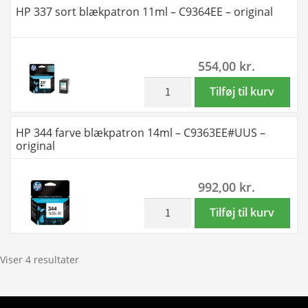
HP 337 sort blækpatron 11ml – C9364EE – original
blækpatron
22ml
-
554,00
kr.
Kompatibel
-
inkl. moms
HP
Tilføj til kurv
C9363EE
337
antal
sort
HP 344 farve blækpatron 14ml – C9363EE#UUS –
blækpatron
original
11ml
-
992,00
kr.
C9364EE
-
inkl. moms
HP
Tilføj til kurv
original
344
antal
farve
blækpatron
Viser 4 resultater
14ml
-