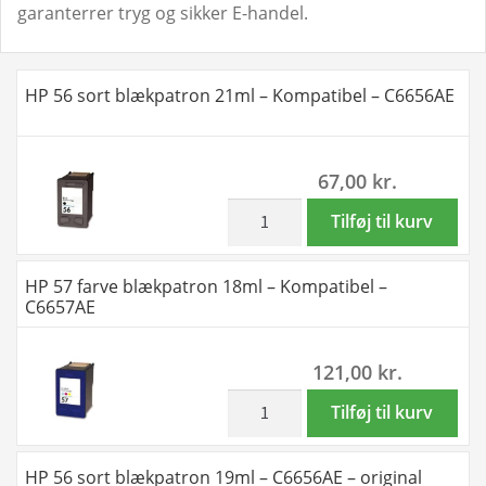
garanterrer tryg og sikker E-handel.
HP 56 sort blækpatron 21ml – Kompatibel – C6656AE
67,00
kr.
inkl. moms
HP
Tilføj til kurv
56
sort
HP 57 farve blækpatron 18ml – Kompatibel –
blækpatron
C6657AE
21ml
-
121,00
kr.
Kompatibel
-
inkl. moms
HP
Tilføj til kurv
C6656AE
57
antal
farve
HP 56 sort blækpatron 19ml – C6656AE – original
blækpatron