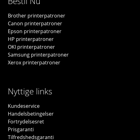
Bestil Nu
-
original
Brother printerpatroner
antal
Canon printerpatroner
Epson printerpatroner
HP printerpatroner
OKI printerpatroner
Samsung printerpatroner
Xerox printerpatroner
Nyttige links
Kundeservice
Handelsbetingelser
Fortrydelsesret
Prisgaranti
Tilfredshedsgaranti