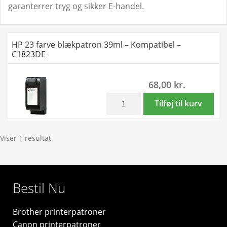
garanterrer tryg og sikker E-handel.
HP 23 farve blækpatron 39ml – Kompatibel –
C1823DE
68,00
kr.
inkl. moms
HP
Tilføj til kurv
23
farve
blækpatron
Viser 1 resultat
39ml
-
Kompatibel
Bestil Nu
-
C1823DE
Brother printerpatroner
antal
Canon printerpatroner