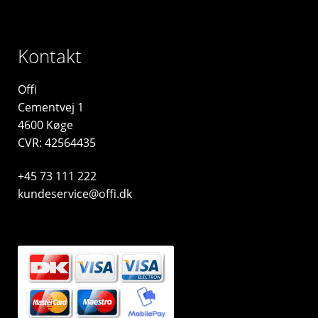
Kontakt
Offi
Cementvej 1
4600 Køge
CVR: 42564435
+45 73 111 222
kundeservice@offi.dk