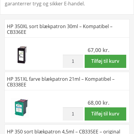
garanterrer tryg og sikker E-handel.
HP 350XL sort blækpatron 30ml – Kompatibel –
CB336EE
67,00
kr.
inkl. moms
HP
Tilføj til kurv
350XL
sort
HP 351XL farve blækpatron 21ml – Kompatibel –
blækpatron
CB338EE
30ml
-
68,00
kr.
Kompatibel
-
inkl. moms
HP
Tilføj til kurv
CB336EE
351XL
antal
farve
HP 350 sort blækpatron 4,5ml – CB335EE – original
blækpatron