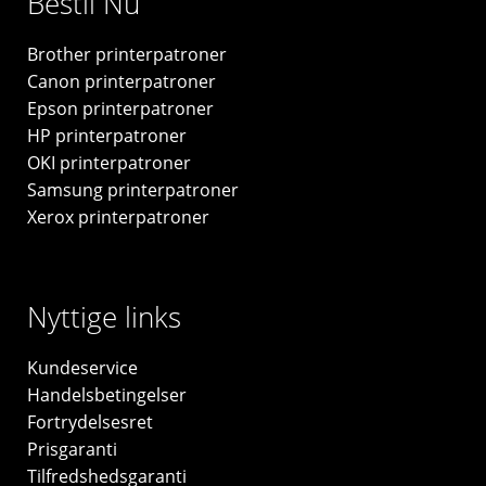
Bestil Nu
-
original
Brother printerpatroner
antal
Canon printerpatroner
Epson printerpatroner
HP printerpatroner
OKI printerpatroner
Samsung printerpatroner
Xerox printerpatroner
Nyttige links
Kundeservice
Handelsbetingelser
Fortrydelsesret
Prisgaranti
Tilfredshedsgaranti