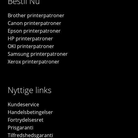
Bestil Nu
-
original
Brother printerpatroner
antal
Canon printerpatroner
Epson printerpatroner
HP printerpatroner
OKI printerpatroner
Samsung printerpatroner
Xerox printerpatroner
Nyttige links
Kundeservice
Handelsbetingelser
Fortrydelsesret
Prisgaranti
Tilfredshedsgaranti