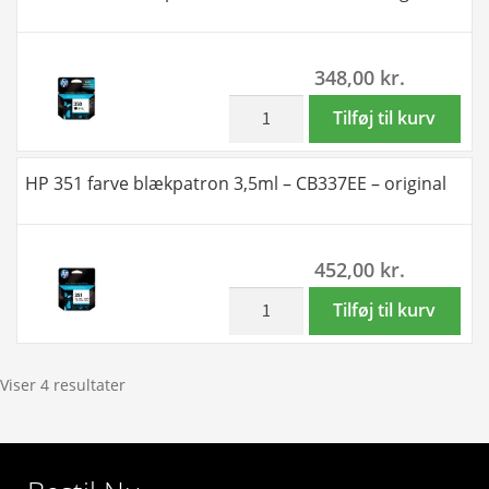
21ml
-
348,00
kr.
Kompatibel
-
inkl. moms
HP
Tilføj til kurv
CB338EE
350
antal
sort
HP 351 farve blækpatron 3,5ml – CB337EE – original
blækpatron
4,5ml
-
452,00
kr.
CB335EE
-
inkl. moms
HP
Tilføj til kurv
original
351
antal
farve
blækpatron
Viser 4 resultater
3,5ml
-
CB337EE