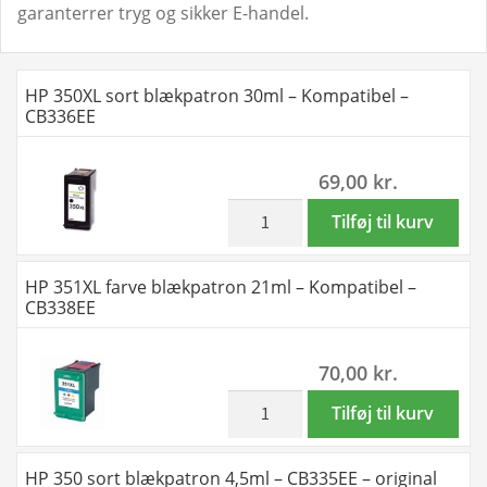
garanterrer tryg og sikker E-handel.
HP 350XL sort blækpatron 30ml – Kompatibel –
CB336EE
69,00
kr.
inkl. moms
HP
Tilføj til kurv
350XL
sort
HP 351XL farve blækpatron 21ml – Kompatibel –
blækpatron
CB338EE
30ml
-
70,00
kr.
Kompatibel
-
inkl. moms
HP
Tilføj til kurv
CB336EE
351XL
antal
farve
HP 350 sort blækpatron 4,5ml – CB335EE – original
blækpatron