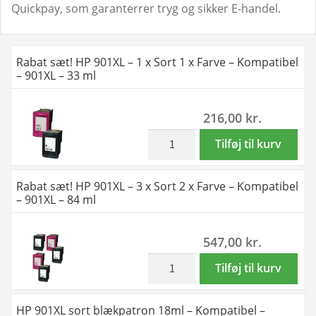
Quickpay, som garanterrer tryg og sikker E-handel.
Rabat sæt! HP 901XL – 1 x Sort 1 x Farve – Kompatibel
– 901XL – 33 ml
216,00
kr.
inkl. moms
Rabat
Tilføj til kurv
sæt!
HP
Rabat sæt! HP 901XL – 3 x Sort 2 x Farve – Kompatibel
901XL
– 901XL – 84 ml
-
1
547,00
kr.
x
Sort
inkl. moms
Rabat
Tilføj til kurv
1
sæt!
x
HP
HP 901XL sort blækpatron 18ml – Kompatibel –
Farve
901XL