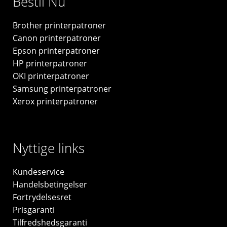
Bestil Nu
-
CC656AE
Brother printerpatroner
antal
Canon printerpatroner
Epson printerpatroner
HP printerpatroner
OKI printerpatroner
Samsung printerpatroner
Xerox printerpatroner
Nyttige links
Kundeservice
Handelsbetingelser
Fortrydelsesret
Prisgaranti
Tilfredshedsgaranti