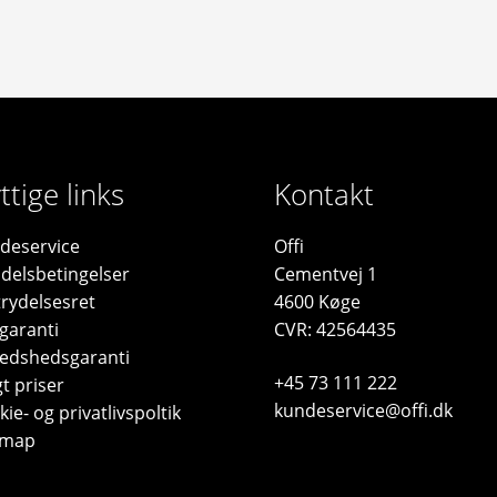
ttige links
Kontakt
deservice
Offi
delsbetingelser
Cementvej 1
trydelsesret
4600 Køge
garanti
CVR: 42564435
fredshedsgaranti
+45 73 111 222
t priser
kundeservice@offi.dk
ie- og privatlivspoltik
emap