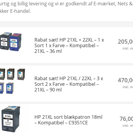
urtig og billig levering og vi er godkendt af E-mærket, Nets
ikker E-handel.
Rabat sæt! HP 21XL + 22XL – 1 x
205,
Sort 1 x Farve – Kompatibel –
inkl. 
21XL – 36 ml
Rabat sæt! HP 21XL / 22XL – 3 x
470,
Sort 2 x Farve – Kompatibel –
inkl. 
21XL – 90 ml
HP 21XL sort blækpatron 18ml
76,0
– Kompatibel – C9351CE
inkl. 