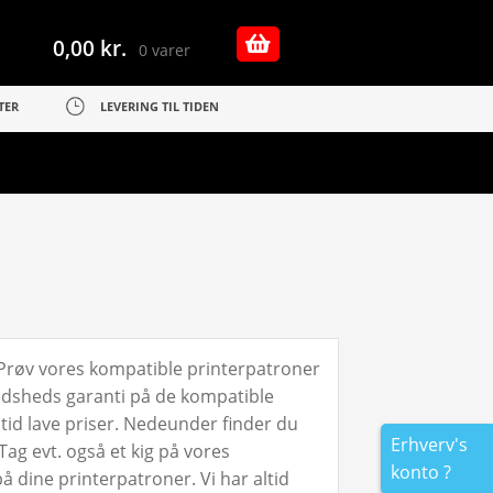
0,00
kr.
0 varer
TER
LEVERING TIL TIDEN
. Prøv vores kompatible printerpatroner
redsheds garanti på de kompatible
altid lave priser. Nedeunder finder du
Erhverv's
 Tag evt. også et kig på vores
konto ?
 dine printerpatroner. Vi har altid