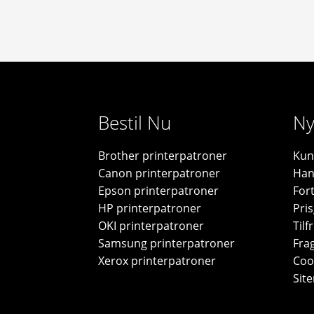
Bestil Nu
Ny
Brother printerpatroner
Kun
Canon printerpatroner
Han
Epson printerpatroner
For
HP printerpatroner
Pris
OKI printerpatroner
Til
Samsung printerpatroner
Frag
Xerox printerpatroner
Cook
Sit