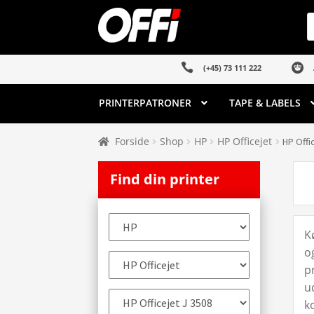
Spring
Spring
P
s
til
til
navigation
indhold
(+45) 73 111 222
PRINTERPATRONER
TAPE & LABELS
Forside
Shop
HP
HP Officejet
HP Offi
Find din printer
K
o
pr
ud
k