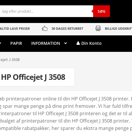
roducts
earch
SØG
ALTID LAVE PRISER
30 DAGES RETURRET
BILLIGE UDSKRIF
PAPIR
INFORMATION
👤 Din Konto
cejet J 3508
HP Officejet J 3508
øb printerpatroner online til din HP Officejet J 3508 printer
g spar mange penge på dine print fremover. Vi har fuld tilf
interpatroner til HP Officejet J 3508 printeren og det er til 
valget af printerpatroner til din HP Officejet J 3508 printer.
ompatible rabatpakker, her sparer du ekstra mange penge på