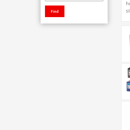
h
s
Find