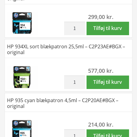
BK-
C-
299,00
kr.
M-
Y
inkl. moms
HP
Tilføj til kurv
blækpatroner
934
6ZC72AE
sort
HP 934XL sort blækpatron 25,5ml – C2P23AE#BGX –
-
blækpatron
original
original
10ml
antal
-
577,00
kr.
C2P19AE#BGX
-
inkl. moms
HP
Tilføj til kurv
original
934XL
antal
sort
HP 935 cyan blækpatron 4,5ml – C2P20AE#BGX –
blækpatron
original
25,5ml
-
214,00
kr.
C2P23AE#BGX
-
inkl. moms
HP
Tilføj til kurv