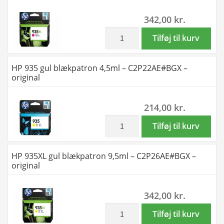
-
342,00
kr.
C2P21AE#BGX
-
inkl. moms
HP
Tilføj til kurv
original
935XL
antal
magenta
HP 935 gul blækpatron 4,5ml – C2P22AE#BGX –
blækpatron
original
9,5ml
-
214,00
kr.
C2P25AE#BGX
-
inkl. moms
HP
Tilføj til kurv
original
935
antal
gul
HP 935XL gul blækpatron 9,5ml – C2P26AE#BGX –
blækpatron
original
4,5ml
-
342,00
kr.
C2P22AE#BGX
-
inkl. moms
HP
Tilføj til kurv
original
935XL