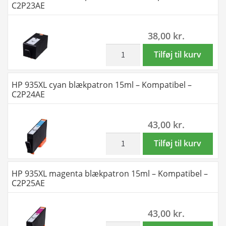
C2P23AE
M-
/
Y
935XL
38,00
kr.
-
-
Kompatibel
2
inkl. moms
HP
Tilføj til kurv
-
x
934XL
934XL
4
sort
HP 935XL cyan blækpatron 15ml – Kompatibel –
-
farver
blækpatron
C2P24AE
98
BK-
53ml
ml
C-
-
43,00
kr.
antal
M-
Kompatibel
Y
-
inkl. moms
HP
Tilføj til kurv
-
C2P23AE
935XL
Kompatibel
antal
cyan
HP 935XL magenta blækpatron 15ml – Kompatibel –
-
blækpatron
C2P25AE
934XL
15ml
-
-
43,00
kr.
196
Kompatibel
ml
inkl. moms