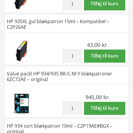
-
HP
Tilføj til kurv
antal
C2P24AE
935XL
antal
magenta
HP 935XL gul blækpatron 15ml – Kompatibel –
blækpatron
C2P26AE
15ml
-
43,00
kr.
Kompatibel
-
inkl. moms
HP
Tilføj til kurv
C2P25AE
935XL
antal
gul
Value pack! HP 934/935 BK-C-M-Y blækpatroner
blækpatron
6ZC72AE – original
15ml
-
945,00
kr.
Kompatibel
-
inkl. moms
Value
Tilføj til kurv
C2P26AE
pack!
antal
HP
HP 934 sort blækpatron 10ml – C2P19AE#BGX –
934/935
original