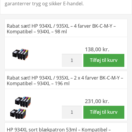
garanterrer tryg og sikker E-handel.
Rabat sæt! HP 934XL / 935XL – 4 farver BK-C-M-Y –
Kompatibel – 934XL – 98 ml
138,00
kr.
inkl. moms
Rabat
Tilføj til kurv
sæt!
HP
Rabat sæt! HP 934XL / 935XL – 2 x 4 farver BK-C-M-Y –
934XL
Kompatibel – 934XL – 196 ml
/
935XL
231,00
kr.
-
4
inkl. moms
Rabat
Tilføj til kurv
farver
sæt!
BK-
HP
HP 934XL sort blækpatron 53ml – Kompatibel –
C-
934XL