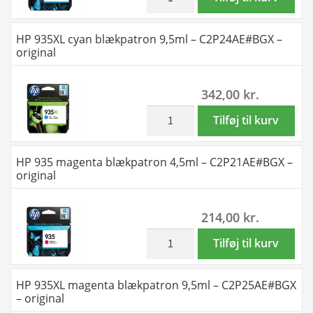
original
935
antal
cyan
HP 935XL cyan blækpatron 9,5ml – C2P24AE#BGX –
blækpatron
original
4,5ml
-
342,00
kr.
C2P20AE#BGX
-
inkl. moms
HP
Tilføj til kurv
original
935XL
antal
cyan
HP 935 magenta blækpatron 4,5ml – C2P21AE#BGX –
blækpatron
original
9,5ml
-
214,00
kr.
C2P24AE#BGX
-
inkl. moms
HP
Tilføj til kurv
original
935
antal
magenta
HP 935XL magenta blækpatron 9,5ml – C2P25AE#BGX
blækpatron
– original
4,5ml