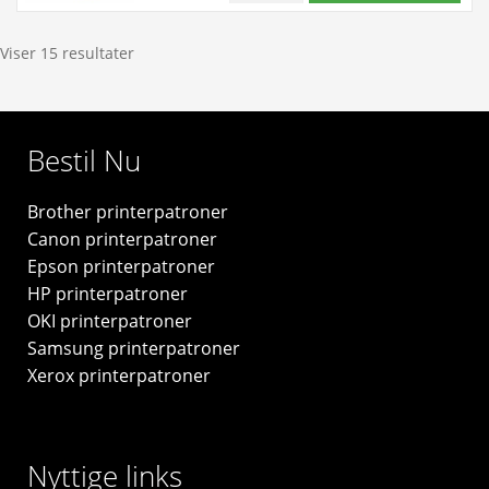
antal
gul
blækpatron
Viser 15 resultater
9,5ml
-
C2P26AE#BGX
Bestil Nu
-
original
Brother printerpatroner
antal
Canon printerpatroner
Epson printerpatroner
HP printerpatroner
OKI printerpatroner
Samsung printerpatroner
Xerox printerpatroner
Nyttige links