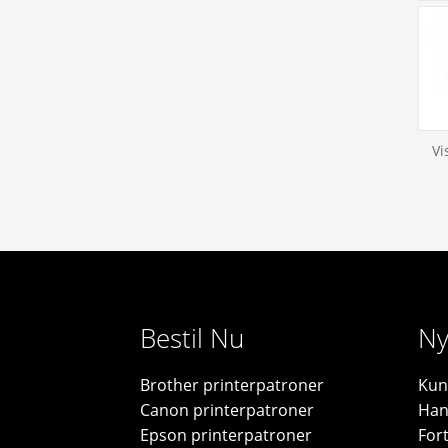
Vi
Bestil Nu
Ny
Brother printerpatroner
Kun
Canon printerpatroner
Han
Epson printerpatroner
For