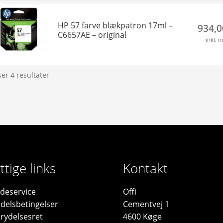
HP 57 farve blækpatron 17ml –
934,
C6657AE – original
inkl. 
ser 4 resultater
ttige links
Kontakt
deservice
Offi
delsbetingelser
Cementvej 1
trydelsesret
4600 Køge