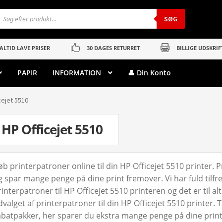
roducts
earch
SØG
ALTID LAVE PRISER
30 DAGES RETURRET
BILLIGE UDSKRIF
PAPIR
INFORMATION
👤 Din Konto
cejet 5510
HP Officejet 5510
øb printerpatroner online til din HP Officejet 5510 printer.
g spar mange penge på dine print fremover. Vi har fuld tilf
rinterpatroner til HP Officejet 5510 printeren og det er til a
dvalget af printerpatroner til din HP Officejet 5510 printer. 
abatpakker, her sparer du ekstra mange penge på dine printer