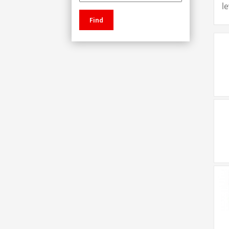
l
Find