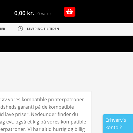
0,00
kr.
0 varer
TER
LEVERING TIL TIDEN
 Prøv vores kompatible printerpatroner
redsheds garanti på de kompatible
ltid lave priser. Nedeunder finder du
Erhverv's
Tag evt. også et kig på vores kompatible
konto ?
patroner. Vi har altid hurtig og billig