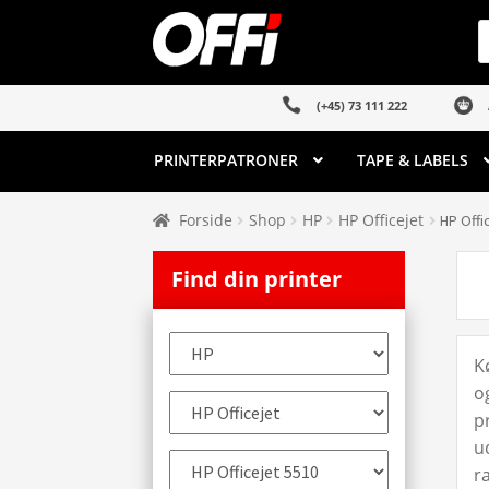
Spring
Spring
P
s
til
til
navigation
indhold
(+45) 73 111 222
PRINTERPATRONER
TAPE & LABELS
Forside
Shop
HP
HP Officejet
HP Offi
Find din printer
K
o
p
u
r