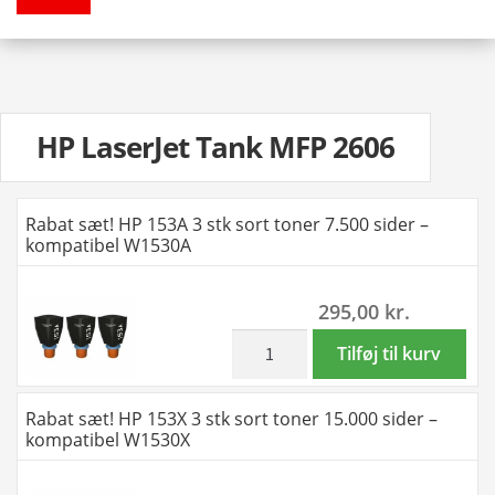
HP LaserJet Tank MFP 2606
Rabat sæt! HP 153A 3 stk sort toner 7.500 sider –
kompatibel W1530A
295,00
kr.
inkl. moms
Rabat
Tilføj til kurv
sæt!
HP
Rabat sæt! HP 153X 3 stk sort toner 15.000 sider –
153A
kompatibel W1530X
3
stk