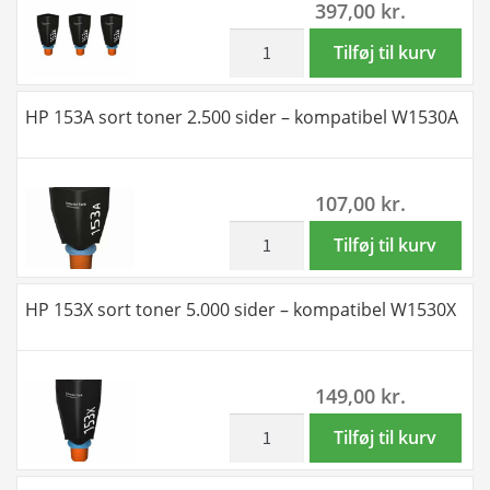
397,00
kr.
sort
toner
inkl. moms
Rabat
Tilføj til kurv
7.500
sæt!
sider
HP
HP 153A sort toner 2.500 sider – kompatibel W1530A
-
153X
kompatibel
3
W1530A
stk
107,00
kr.
antal
sort
toner
inkl. moms
HP
Tilføj til kurv
15.000
153A
sider
sort
HP 153X sort toner 5.000 sider – kompatibel W1530X
-
toner
kompatibel
2.500
W1530X
sider
149,00
kr.
antal
-
kompatibel
inkl. moms
HP
Tilføj til kurv
W1530A
153X
antal
sort