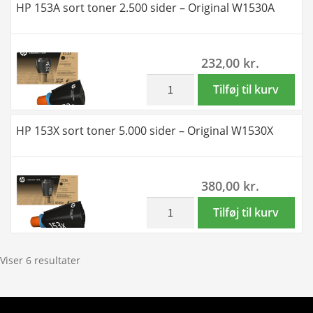
HP 153A sort toner 2.500 sider – Original W1530A
toner
5.000
sider
232,00
kr.
-
kompatibel
inkl. moms
HP
Tilføj til kurv
W1530X
153A
antal
sort
HP 153X sort toner 5.000 sider – Original W1530X
toner
2.500
sider
380,00
kr.
-
Original
inkl. moms
HP
Tilføj til kurv
W1530A
153X
antal
sort
toner
Viser 6 resultater
5.000
sider
-