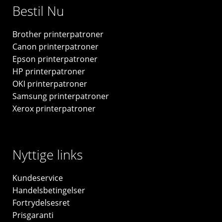
Bestil Nu
Original
W1530X
Brother printerpatroner
antal
Canon printerpatroner
Epson printerpatroner
HP printerpatroner
OKI printerpatroner
Samsung printerpatroner
Xerox printerpatroner
Nyttige links
Kundeservice
Handelsbetingelser
Fortrydelsesret
Prisgaranti