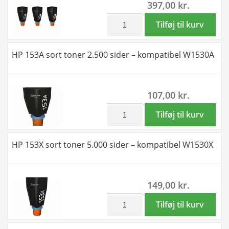
397,00
kr.
sort
toner
inkl. moms
Rabat
Tilføj til kurv
7.500
sæt!
sider
HP
HP 153A sort toner 2.500 sider – kompatibel W1530A
-
153X
kompatibel
3
W1530A
stk
107,00
kr.
antal
sort
toner
inkl. moms
HP
Tilføj til kurv
15.000
153A
sider
sort
HP 153X sort toner 5.000 sider – kompatibel W1530X
-
toner
kompatibel
2.500
W1530X
sider
149,00
kr.
antal
-
kompatibel
inkl. moms
HP
Tilføj til kurv
W1530A
153X
antal
sort