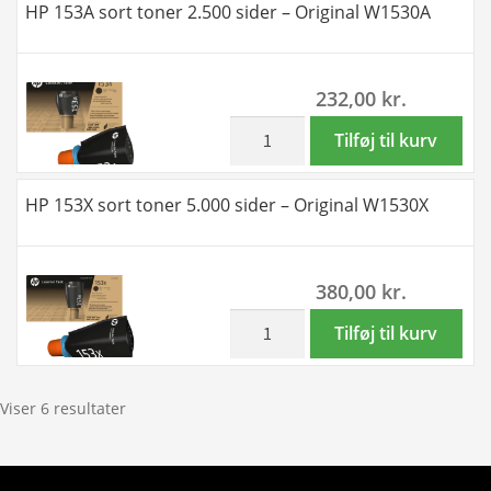
HP 153A sort toner 2.500 sider – Original W1530A
toner
5.000
sider
232,00
kr.
-
kompatibel
inkl. moms
HP
Tilføj til kurv
W1530X
153A
antal
sort
HP 153X sort toner 5.000 sider – Original W1530X
toner
2.500
sider
380,00
kr.
-
Original
inkl. moms
HP
Tilføj til kurv
W1530A
153X
antal
sort
toner
Viser 6 resultater
5.000
sider
-