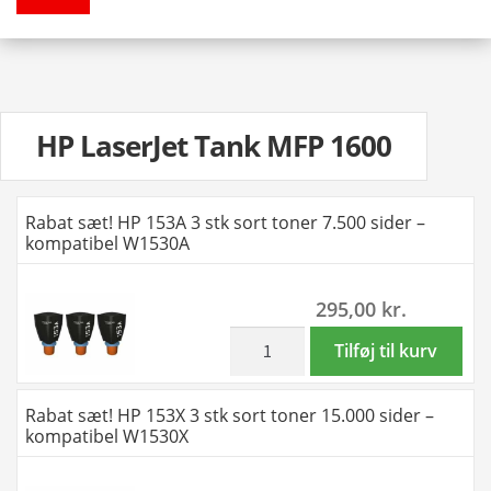
HP LaserJet Tank MFP 1600
Rabat sæt! HP 153A 3 stk sort toner 7.500 sider –
kompatibel W1530A
295,00
kr.
inkl. moms
Rabat
Tilføj til kurv
sæt!
HP
Rabat sæt! HP 153X 3 stk sort toner 15.000 sider –
153A
kompatibel W1530X
3
stk