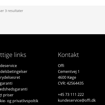
ser 3 resultater
ttige links
Kontakt
deservice
Offi
delsbetingelser
Cementvej 1
trydelsesret
4600 Køge
garanti
CVR: 42564435
fredshedsgaranti
+45 73 111 222
t priser
kundeservice@offi.dk
ie- og privatlivspoltik