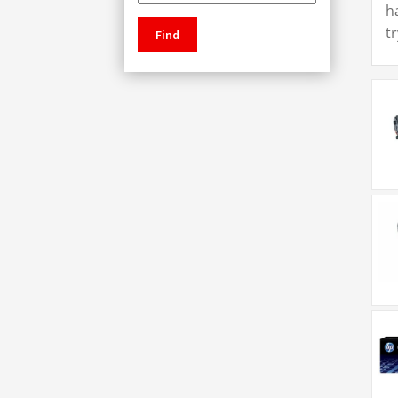
h
t
Find