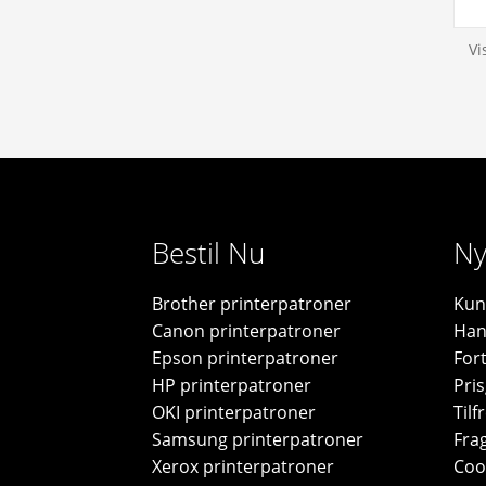
Vi
Bestil Nu
Ny
Brother printerpatroner
Kun
Canon printerpatroner
Han
Epson printerpatroner
For
HP printerpatroner
Pris
OKI printerpatroner
Til
Samsung printerpatroner
Frag
Xerox printerpatroner
Cook