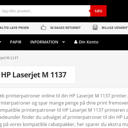
roducts
earch
SØG
ALTID LAVE PRISER
30 DAGES RETURRET
BILLIGE UDSKRIF
PAPIR
INFORMATION
👤 Din Konto
rjet M 1137
HP Laserjet M 1137
øb printerpatroner online til din HP Laserjet M 1137 printer
rinterpatroner og spar mange penge på dine print fremover. 
ompatible printerpatroner til HP Laserjet M 1137 printeren og 
edeunder finder du udvalget af printerpatroner til din HP La
ig på vores kompatible rabatpakker, her sparer du ekstra m