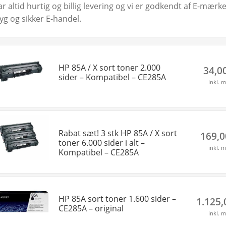
ar altid hurtig og billig levering og vi er godkendt af E-mær
ryg og sikker E-handel.
HP 85A / X sort toner 2.000
34,0
sider – Kompatibel – CE285A
inkl. 
Rabat sæt! 3 stk HP 85A / X sort
169,
toner 6.000 sider i alt –
inkl. 
Kompatibel – CE285A
HP 85A sort toner 1.600 sider –
1.125
CE285A – original
inkl. 