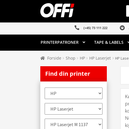
Spring
Spring
P
s
til
til
navigation
indhold
(+45) 73 111 222
PRINTERPATRONER
TAPE & LABELS
Forside
Shop
HP
HP Laserjet
HP Lase
Find din printer
K
p
k
N
k