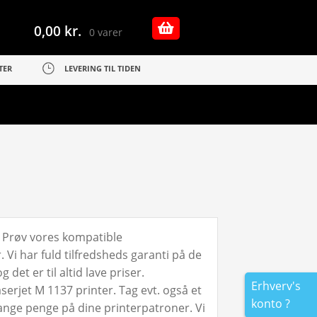
0,00
kr.
0 varer
TER
LEVERING TIL TIDEN
. Prøv vores kompatible
Vi har fuld tilfredsheds garanti på de
det er til altid lave priser.
Erhverv's
serjet M 1137 printer. Tag evt. også et
konto ?
ange penge på dine printerpatroner. Vi