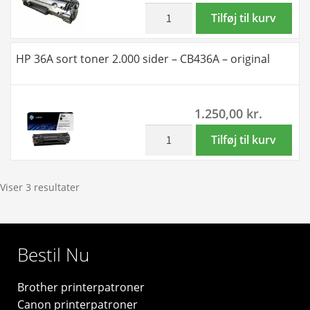
toner
inkl. moms
HP
Tilføj til kurv
6.000
36A
sider
sort
HP 36A sort toner 2.000 sider – CB436A – original
i
toner
alt
2.000
-
sider
1.250,00
kr.
Kompatibel
-
-
Kompatibel
inkl. moms
HP
Tilføj til kurv
CB436A
-
36A
antal
CB436A
sort
antal
toner
Viser 3 resultater
2.000
sider
-
Bestil Nu
CB436A
-
Brother printerpatroner
original
Canon printerpatroner
antal