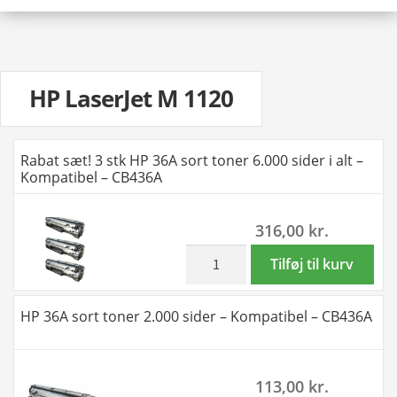
HP LaserJet M 1120
Rabat sæt! 3 stk HP 36A sort toner 6.000 sider i alt –
Kompatibel – CB436A
316,00
kr.
inkl. moms
Rabat
Tilføj til kurv
sæt!
3
HP 36A sort toner 2.000 sider – Kompatibel – CB436A
stk
HP
36A
113,00
kr.
sort