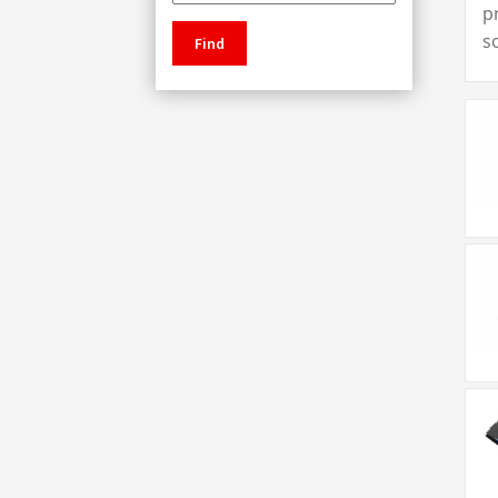
p
s
Find