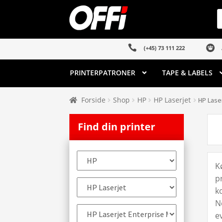
Spring
Spring
P
s
til
til
navigation
indhold
(+45) 73 111 222
PRINTERPATRONER
TAPE & LABELS
Forside
Shop
HP
HP Laserjet
HP Lase
Find din printer
K
p
k
N
e