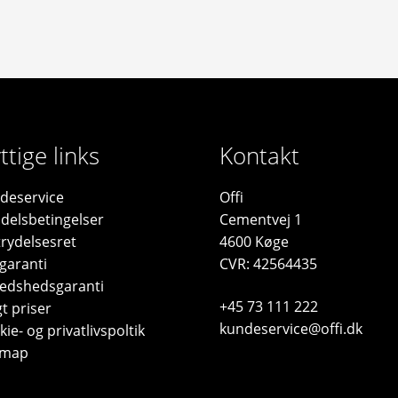
ttige links
Kontakt
deservice
Offi
delsbetingelser
Cementvej 1
trydelsesret
4600 Køge
garanti
CVR: 42564435
fredshedsgaranti
+45 73 111 222
t priser
kundeservice@offi.dk
ie- og privatlivspoltik
emap