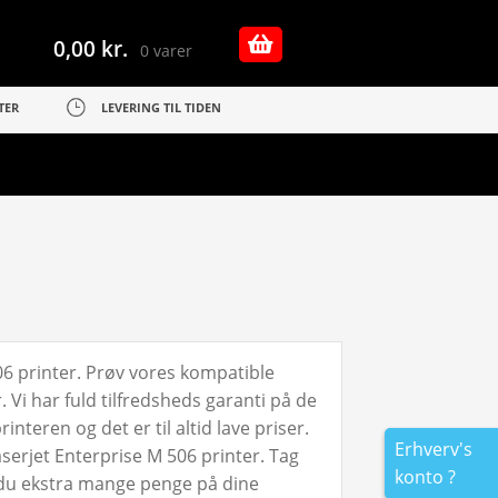
0,00
kr.
0 varer
TER
LEVERING TIL TIDEN
06 printer. Prøv vores kompatible
Vi har fuld tilfredsheds garanti på de
nteren og det er til altid lave priser.
Erhverv's
serjet Enterprise M 506 printer. Tag
konto ?
r du ekstra mange penge på dine