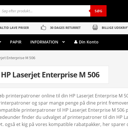
roducts
earch
SØG
ALTID LAVE PRISER
30 DAGES RETURRET
BILLIGE UDSKRIF
PAPIR
INFORMATION
👤 Din Konto
rjet Enterprise M 506
HP Laserjet Enterprise M 506
øb printerpatroner online til din HP Laserjet Enterprise M 5
rinterpatroner og spar mange penge på dine print fremover. 
ompatible printerpatroner til HP Laserjet Enterprise M 506 pri
edeunder finder du udvalget af printerpatroner til din HP La
vt. også et kig på vores kompatible rabatpakker, her spare