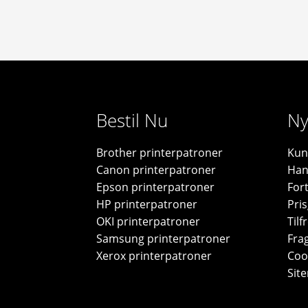
Bestil Nu
Ny
Brother printerpatroner
Kun
Canon printerpatroner
Han
Epson printerpatroner
For
HP printerpatroner
Pris
OKI printerpatroner
Til
Samsung printerpatroner
Frag
Xerox printerpatroner
Cook
Sit