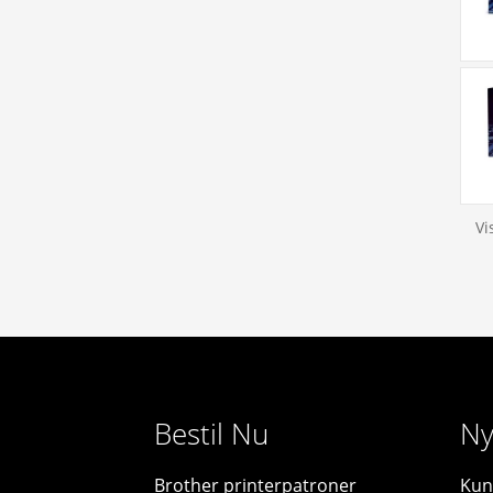
Vi
Bestil Nu
Ny
Brother printerpatroner
Kun