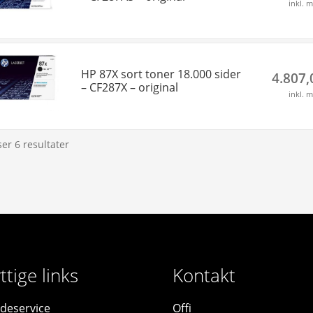
inkl. 
HP 87X sort toner 18.000 sider
4.807
– CF287X – original
inkl. 
ser 6 resultater
ttige links
Kontakt
deservice
Offi