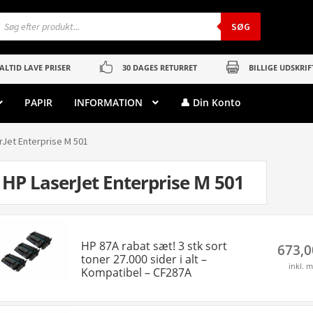
roducts
earch
SØG
ALTID LAVE PRISER
30 DAGES RETURRET
BILLIGE UDSKRIF
PAPIR
INFORMATION
👤 Din Konto
rJet Enterprise M 501
HP LaserJet Enterprise M 501
HP 87A rabat sæt! 3 stk sort
673,
toner 27.000 sider i alt –
inkl. 
Kompatibel – CF287A