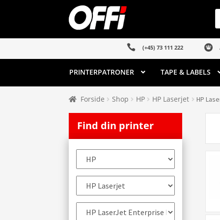
Spring
Spring
P
s
til
til
navigation
indhold
(+45) 73 111 222
PRINTERPATRONER
TAPE & LABELS
Forside
Shop
HP
HP Laserjet
HP Lase
Find din printer