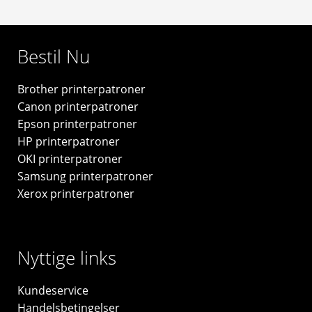
12.500
sider
-
Bestil Nu
CE255X
-
Brother printerpatroner
original
Canon printerpatroner
antal
Epson printerpatroner
HP printerpatroner
OKI printerpatroner
Samsung printerpatroner
Xerox printerpatroner
Nyttige links
Kundeservice
Handelsbetingelser