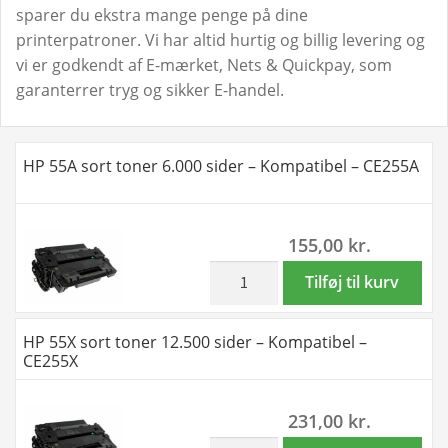
sparer du ekstra mange penge på dine
printerpatroner. Vi har altid hurtig og billig levering og
vi er godkendt af E-mærket, Nets & Quickpay, som
garanterrer tryg og sikker E-handel.
HP 55A sort toner 6.000 sider – Kompatibel – CE255A
155,00
kr.
inkl. moms
HP
Tilføj til kurv
55A
sort
HP 55X sort toner 12.500 sider – Kompatibel –
toner
CE255X
6.000
sider
231,00
kr.
-
Kompatibel
inkl. moms
HP