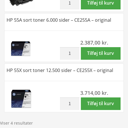
Tilføj til kurv
-
55X
CE255A
sort
HP 55A sort toner 6.000 sider – CE255A – original
antal
toner
12.500
sider
2.387,00
kr.
-
Kompatibel
inkl. moms
HP
Tilføj til kurv
-
55A
CE255X
sort
HP 55X sort toner 12.500 sider – CE255X – original
antal
toner
6.000
sider
3.714,00
kr.
-
CE255A
inkl. moms
HP
Tilføj til kurv
-
55X
original
sort
antal
toner
Viser 4 resultater