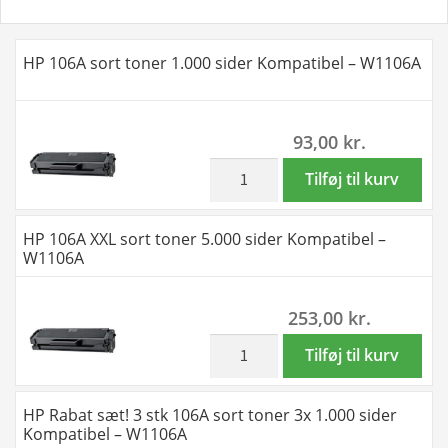
HP 106A sort toner 1.000 sider Kompatibel – W1106A
93,00
kr.
inkl. moms
HP
Tilføj til kurv
106A
sort
HP 106A XXL sort toner 5.000 sider Kompatibel –
toner
W1106A
1.000
sider
253,00
kr.
Kompatibel
-
inkl. moms
HP
Tilføj til kurv
W1106A
106A
antal
XXL
HP Rabat sæt! 3 stk 106A sort toner 3x 1.000 sider
sort
Kompatibel – W1106A
toner