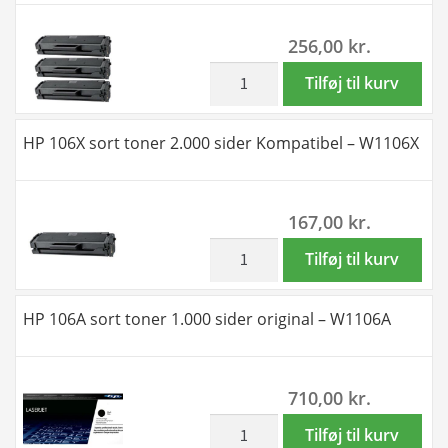
5.000
256,00
kr.
sider
Kompatibel
inkl. moms
HP
Tilføj til kurv
-
Rabat
W1106A
sæt!
HP 106X sort toner 2.000 sider Kompatibel – W1106X
antal
3
stk
106A
167,00
kr.
sort
toner
inkl. moms
HP
Tilføj til kurv
3x
106X
1.000
sort
HP 106A sort toner 1.000 sider original – W1106A
sider
toner
Kompatibel
2.000
-
sider
710,00
kr.
W1106A
Kompatibel
antal
-
inkl. moms
HP
Tilføj til kurv