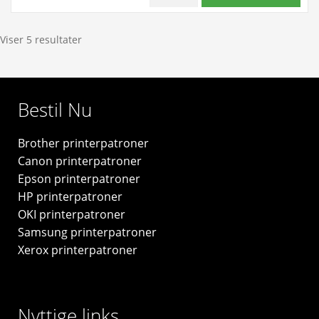
W1106X
106A
antal
sort
toner
Viser 5 resultater
1.000
sider
original
Bestil Nu
-
W1106A
Brother printerpatroner
antal
Canon printerpatroner
Epson printerpatroner
HP printerpatroner
OKI printerpatroner
Samsung printerpatroner
Xerox printerpatroner
Nyttige links