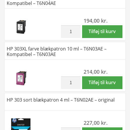
Kompatibel – T6N04AE
–
–
Kompatibel
2
194,00
kr.
–
x
HP
Sort
inkl. moms
HP
Tilføj til kurv
303
1
303XL
XL
x
sort
HP 303XL farve blækpatron 10 ml – T6N03AE –
–
Farve
blækpatron
Kompatibel – T6N03AE
34
–
12
ml
Kompatibel
ml
214,00
kr.
antal
–
-
HP
T6N04AE
inkl. moms
HP
Tilføj til kurv
303
-
303XL
XL
Kompatibel
farve
HP 303 sort blækpatron 4 ml – T6N02AE – original
–
-
blækpatron
34
T6N04AE
10
ml
antal
ml
227,00
kr.
antal
-
inkl. moms