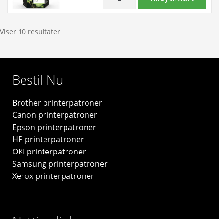
blækpatron
pack!
8
HP
ml
303XL
Viser 10 resultater
-
BK-
3YM92AE
C-
-
M-
Bestil Nu
original
Y
antal
blækpatron
Brother printerpatroner
22
Canon printerpatroner
ml
Epson printerpatroner
-
HP printerpatroner
3YN10AE
OKI printerpatroner
-
Samsung printerpatroner
original
Xerox printerpatroner
antal