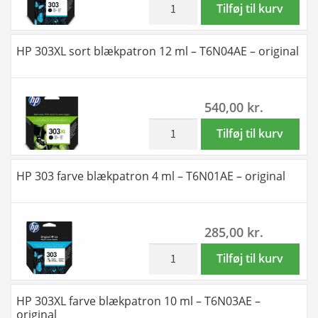
T6N03AE
HP
Tilføj til kurv
-
303
Kompatibel
sort
HP 303XL sort blækpatron 12 ml – T6N04AE – original
-
blækpatron
T6N03AE
4
antal
ml
540,00
kr.
-
T6N02AE
inkl. moms
HP
Tilføj til kurv
-
303XL
original
sort
HP 303 farve blækpatron 4 ml – T6N01AE – original
antal
blækpatron
12
ml
285,00
kr.
-
T6N04AE
inkl. moms
HP
Tilføj til kurv
-
303
original
farve
HP 303XL farve blækpatron 10 ml – T6N03AE –
antal
blækpatron
original