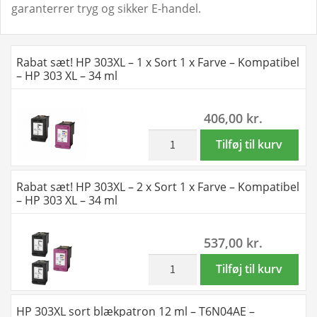
garanterrer tryg og sikker E-handel.
Rabat sæt! HP 303XL – 1 x Sort 1 x Farve – Kompatibel
– HP 303 XL – 34 ml
406,00
kr.
inkl. moms
Rabat
Tilføj til kurv
sæt!
HP
Rabat sæt! HP 303XL – 2 x Sort 1 x Farve – Kompatibel
303XL
– HP 303 XL – 34 ml
–
1
537,00
kr.
x
Sort
inkl. moms
Rabat
Tilføj til kurv
1
sæt!
x
HP
HP 303XL sort blækpatron 12 ml – T6N04AE –
Farve
303XL