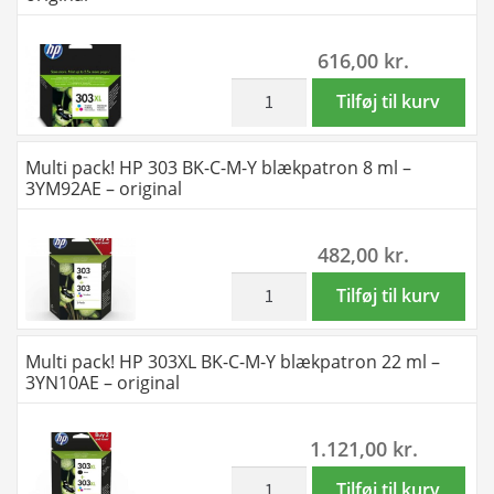
4
ml
616,00
kr.
-
T6N01AE
inkl. moms
HP
Tilføj til kurv
-
303XL
original
farve
Multi pack! HP 303 BK-C-M-Y blækpatron 8 ml –
antal
blækpatron
3YM92AE – original
10
ml
482,00
kr.
-
T6N03AE
inkl. moms
Multi
Tilføj til kurv
-
pack!
original
HP
Multi pack! HP 303XL BK-C-M-Y blækpatron 22 ml –
antal
303
3YN10AE – original
BK-
C-
1.121,00
kr.
M-
Y
inkl. moms
Multi
Tilføj til kurv