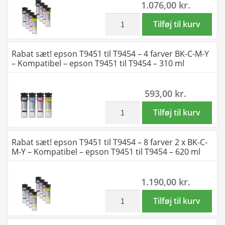
1.076,00
kr.
–
4
inkl. moms
Rabat
Tilføj til kurv
farver
sæt!
BK-
epson
Rabat sæt! epson T9451 til T9454 – 4 farver BK-C-M-Y
C-
T9441
– Kompatibel – epson T9451 til T9454 – 310 ml
M-
til
Y
T9444
593,00
kr.
–
–
Kompatibel
8
inkl. moms
Rabat
Tilføj til kurv
–
farver
sæt!
epson
2
epson
Rabat sæt! epson T9451 til T9454 – 8 farver 2 x BK-C-
T9441
x
T9451
M-Y – Kompatibel – epson T9451 til T9454 – 620 ml
til
BK-
til
T9444
C-
T9454
1.190,00
kr.
–
M-
–
200
Y
4
inkl. moms
Rabat
Tilføj til kurv
ml
–
farver
sæt!
antal
Kompatibel
BK-
epson