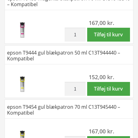
– Kompatibel
50
ml
167,00
kr.
C13T944340
-
inkl. moms
epson
Tilføj til kurv
Kompatibel
T9453
antal
magenta
epson T9444 gul blækpatron 50 ml C13T944440 –
blækpatron
Kompatibel
70
ml
152,00
kr.
C13T945340
-
inkl. moms
epson
Tilføj til kurv
Kompatibel
T9444
antal
gul
epson T9454 gul blækpatron 70 ml C13T945440 –
blækpatron
Kompatibel
50
ml
167,00
kr.
C13T944440