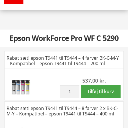
Epson WorkForce Pro WF C 5290
Rabat sæt! epson T9441 til T9444 – 4 farver BK-C-M-Y
– Kompatibel – epson T9441 til T9444 – 200 ml
537,00
kr.
inkl. moms
Rabat
Tilføj til kurv
sæt!
epson
Rabat sæt! epson T9441 til T9444 – 8 farver 2 x BK-C-
T9441
M-Y – Kompatibel – epson T9441 til T9444 – 400 ml
til
T9444