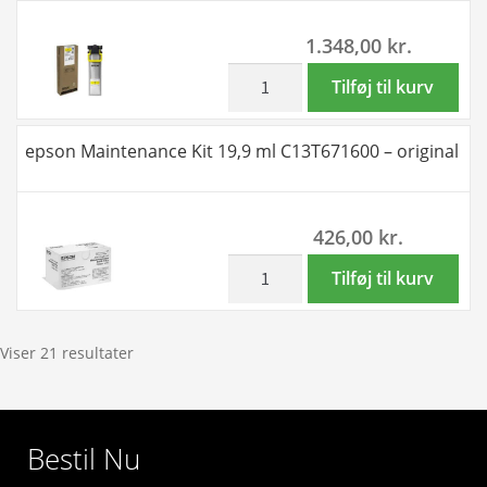
ml
1.348,00
kr.
C13T944440
-
inkl. moms
epson
Tilføj til kurv
original
T9454
antal
gul
epson Maintenance Kit 19,9 ml C13T671600 – original
blækpatron
38,1
ml
426,00
kr.
C13T945440
-
inkl. moms
epson
Tilføj til kurv
original
Maintenance
antal
Kit
19,9
Viser 21 resultater
ml
C13T671600
-
Bestil Nu
original
antal