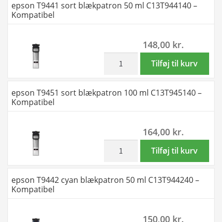
epson T9441 sort blækpatron 50 ml C13T944140 –
–
C-
T9451
Kompatibel
epson
M-
til
T9441
Y
T9454
148,00
kr.
til
–
–
T9444
Kompatibel
8
inkl. moms
epson
Tilføj til kurv
–
–
farver
T9441
400
epson
2
sort
epson T9451 sort blækpatron 100 ml C13T945140 –
ml
T9451
x
blækpatron
Kompatibel
antal
til
BK-
50
T9454
C-
ml
164,00
kr.
–
M-
C13T944140
310
Y
-
inkl. moms
epson
Tilføj til kurv
ml
–
Kompatibel
T9451
antal
Kompatibel
antal
sort
epson T9442 cyan blækpatron 50 ml C13T944240 –
–
blækpatron
Kompatibel
epson
100
T9451
ml
150,00
kr.
til
C13T945140