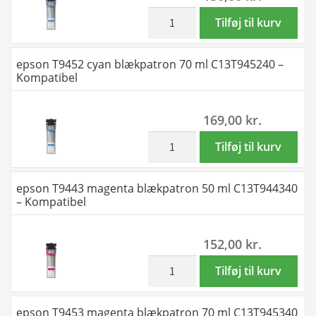
T9454
-
inkl. moms
epson
Tilføj til kurv
–
Kompatibel
T9442
620
antal
cyan
epson T9452 cyan blækpatron 70 ml C13T945240 –
ml
blækpatron
Kompatibel
antal
50
ml
169,00
kr.
C13T944240
-
inkl. moms
epson
Tilføj til kurv
Kompatibel
T9452
antal
cyan
epson T9443 magenta blækpatron 50 ml C13T944340
blækpatron
– Kompatibel
70
ml
152,00
kr.
C13T945240
-
inkl. moms
epson
Tilføj til kurv
Kompatibel
T9443
antal
magenta
epson T9453 magenta blækpatron 70 ml C13T945340
blækpatron