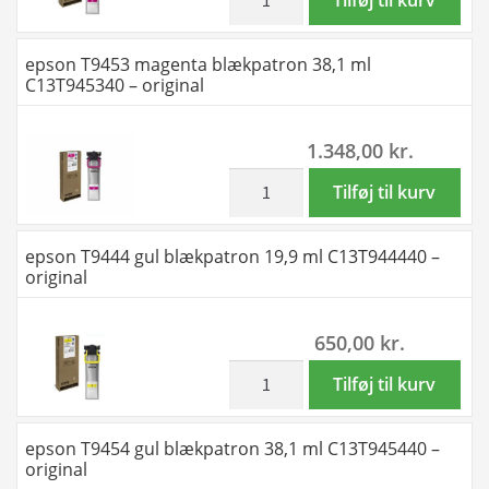
original
T9443
antal
magenta
epson T9453 magenta blækpatron 38,1 ml
blækpatron
C13T945340 – original
19,9
ml
1.348,00
kr.
C13T944340
-
inkl. moms
epson
Tilføj til kurv
original
T9453
antal
magenta
epson T9444 gul blækpatron 19,9 ml C13T944440 –
blækpatron
original
38,1
ml
650,00
kr.
C13T945340
-
inkl. moms
epson
Tilføj til kurv
original
T9444
antal
gul
epson T9454 gul blækpatron 38,1 ml C13T945440 –
blækpatron
original
19,9