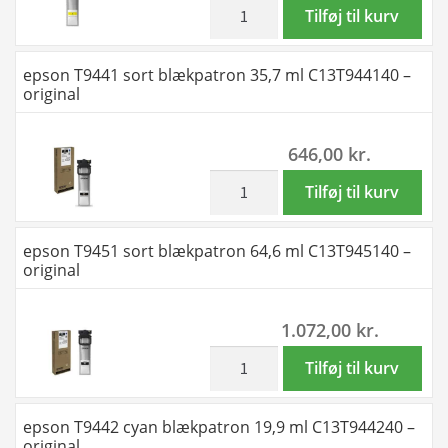
-
inkl. moms
epson
Tilføj til kurv
Kompatibel
T9454
antal
gul
epson T9441 sort blækpatron 35,7 ml C13T944140 –
blækpatron
original
70
ml
646,00
kr.
C13T945440
-
inkl. moms
epson
Tilføj til kurv
Kompatibel
T9441
antal
sort
epson T9451 sort blækpatron 64,6 ml C13T945140 –
blækpatron
original
35,7
ml
1.072,00
kr.
C13T944140
-
inkl. moms
epson
Tilføj til kurv
original
T9451
antal
sort
epson T9442 cyan blækpatron 19,9 ml C13T944240 –
blækpatron
original