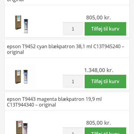
64,6
ml
805,00
kr.
C13T945140
-
inkl. moms
epson
Tilføj til kurv
original
T9442
antal
cyan
epson T9452 cyan blækpatron 38,1 ml C13T945240 –
blækpatron
original
19,9
ml
1.348,00
kr.
C13T944240
-
inkl. moms
epson
Tilføj til kurv
original
T9452
antal
cyan
epson T9443 magenta blækpatron 19,9 ml
blækpatron
C13T944340 – original
38,1
ml
805,00
kr.
C13T945240
-
inkl. moms
epson
Tilføj til kurv