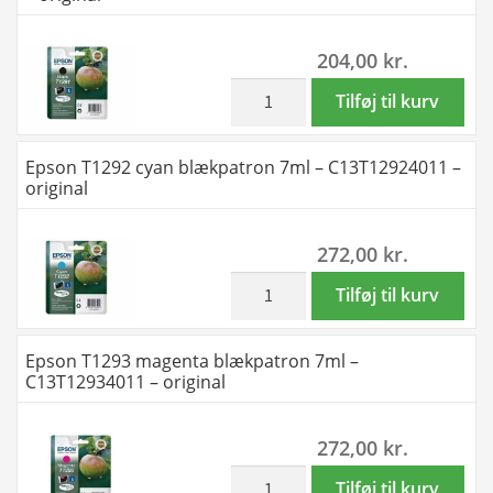
BK-
C-
204,00
kr.
M-
Y
inkl. moms
Epson
Tilføj til kurv
blækpatron
T1291
-
sort
Epson T1292 cyan blækpatron 7ml – C13T12924011 –
C13T12954012
blækpatron
original
-
11,2ml
original
-
272,00
kr.
antal
C13T12914012
-
inkl. moms
Epson
Tilføj til kurv
original
T1292
antal
cyan
Epson T1293 magenta blækpatron 7ml –
blækpatron
C13T12934011 – original
7ml
-
272,00
kr.
C13T12924011
-
inkl. moms
Epson
Tilføj til kurv