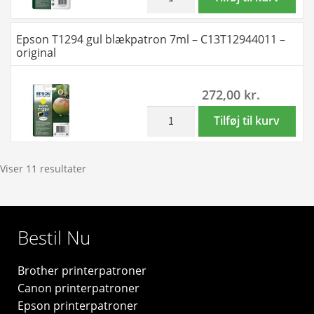
original
T1293
antal
magenta
Epson T1294 gul blækpatron 7ml – C13T12944011 –
blækpatron
original
7ml
-
272,00
kr.
C13T12934011
-
inkl. moms
Epson
Tilføj til kurv
original
T1294
antal
gul
blækpatron
Viser 11 resultater
7ml
-
C13T12944011
Bestil Nu
-
original
Brother printerpatroner
antal
Canon printerpatroner
Epson printerpatroner