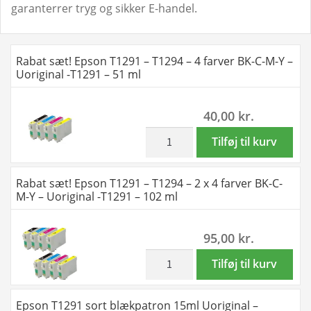
garanterrer tryg og sikker E-handel.
Rabat sæt! Epson T1291 – T1294 – 4 farver BK-C-M-Y –
Uoriginal -T1291 – 51 ml
40,00
kr.
inkl. moms
Rabat
Tilføj til kurv
sæt!
Epson
Rabat sæt! Epson T1291 – T1294 – 2 x 4 farver BK-C-
T1291
M-Y – Uoriginal -T1291 – 102 ml
-
T1294
95,00
kr.
-
4
inkl. moms
Rabat
Tilføj til kurv
farver
sæt!
BK-
Epson
Epson T1291 sort blækpatron 15ml Uoriginal –
C-
T1291