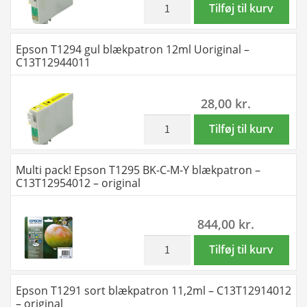
C13T29824012
Epson
Tilføj til kurv
antal
antal
T1293
magenta
Epson T1294 gul blækpatron 12ml Uoriginal –
blækpatron
C13T12944011
12ml
Uoriginal
28,00
kr.
-
C13T29834012
inkl. moms
Epson
Tilføj til kurv
antal
T1294
gul
Multi pack! Epson T1295 BK-C-M-Y blækpatron –
blækpatron
C13T12954012 – original
12ml
Uoriginal
844,00
kr.
-
C13T12944011
inkl. moms
Multi
Tilføj til kurv
antal
pack!
Epson
Epson T1291 sort blækpatron 11,2ml – C13T12914012
T1295
– original