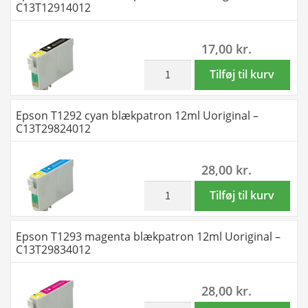
C13T12914012
M-
-
Y
T1294
17,00
kr.
-
-
Uoriginal
2
inkl. moms
Epson
Tilføj til kurv
-
x
T1291
T1291
4
sort
Epson T1292 cyan blækpatron 12ml Uoriginal –
-
farver
blækpatron
C13T29824012
51
BK-
15ml
ml
C-
Uoriginal
28,00
kr.
antal
M-
-
Y
C13T12914012
inkl. moms
Epson
Tilføj til kurv
-
antal
T1292
Uoriginal
cyan
Epson T1293 magenta blækpatron 12ml Uoriginal –
-
blækpatron
C13T29834012
T1291
12ml
-
Uoriginal
28,00
kr.
102
-
ml
inkl. moms