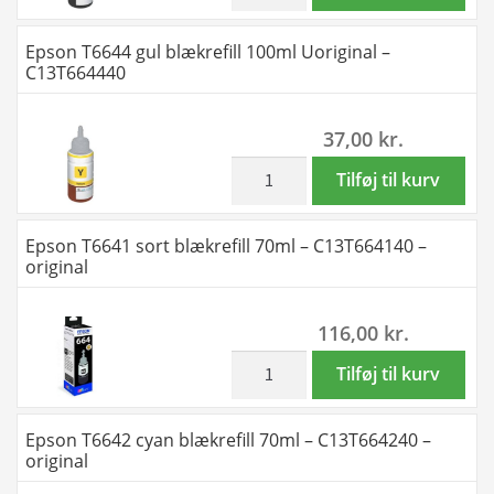
antal
T6643
magenta
Epson T6644 gul blækrefill 100ml Uoriginal –
blækrefill
C13T664440
100ml
Uoriginal
37,00
kr.
-
C13T664340
inkl. moms
Epson
Tilføj til kurv
antal
T6644
gul
Epson T6641 sort blækrefill 70ml – C13T664140 –
blækrefill
original
100ml
Uoriginal
116,00
kr.
-
C13T664440
inkl. moms
Epson
Tilføj til kurv
antal
T6641
sort
Epson T6642 cyan blækrefill 70ml – C13T664240 –
blækrefill
original
70ml