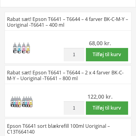
Rabat sæt! Epson T6641 – T6644 – 4 farver BK-C-M-Y –
Uoriginal -T6641 – 400 ml
68,00
kr.
inkl. moms
Rabat
Tilføj til kurv
sæt!
Epson
Rabat sæt! Epson T6641 – T6644 – 2 x 4 farver BK-C-
T6641
M-Y – Uoriginal -T6641 – 800 ml
-
T6644
122,00
kr.
-
4
inkl. moms
Rabat
Tilføj til kurv
farver
sæt!
BK-
Epson
Epson T6641 sort blækrefill 100ml Uoriginal –
C-
T6641
C13T664140
M-
-