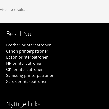
antal
gul
blækrefill
Viser 10 resultater
70ml
-
C13T664440
Bestil Nu
-
original
Brother printerpatroner
antal
Canon printerpatroner
Epson printerpatroner
HP printerpatroner
OKI printerpatroner
Samsung printerpatroner
Xerox printerpatroner
Nyttige links