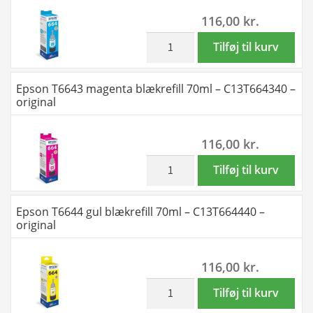
-
116,00
kr.
C13T664140
-
inkl. moms
Epson
Tilføj til kurv
original
T6642
antal
cyan
Epson T6643 magenta blækrefill 70ml – C13T664340 –
blækrefill
original
70ml
-
116,00
kr.
C13T664240
-
inkl. moms
Epson
Tilføj til kurv
original
T6643
antal
magenta
Epson T6644 gul blækrefill 70ml – C13T664440 –
blækrefill
original
70ml
-
116,00
kr.
C13T664340
-
inkl. moms
Epson
Tilføj til kurv
original
T6644