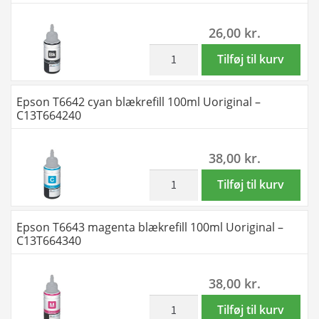
Y
T6644
26,00
kr.
-
-
Uoriginal
2
inkl. moms
Epson
Tilføj til kurv
-
x
T6641
T6641
4
sort
Epson T6642 cyan blækrefill 100ml Uoriginal –
-
farver
blækrefill
C13T664240
400
BK-
100ml
ml
C-
Uoriginal
38,00
kr.
antal
M-
-
Y
C13T664140
inkl. moms
Epson
Tilføj til kurv
-
antal
T6642
Uoriginal
cyan
Epson T6643 magenta blækrefill 100ml Uoriginal –
-
blækrefill
C13T664340
T6641
100ml
-
Uoriginal
38,00
kr.
800
-
ml
C13T664240
inkl. moms
Epson
Tilføj til kurv
antal