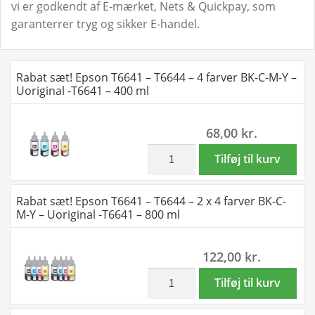
vi er godkendt af E-mærket, Nets & Quickpay, som
garanterrer tryg og sikker E-handel.
Rabat sæt! Epson T6641 – T6644 – 4 farver BK-C-M-Y –
Uoriginal -T6641 – 400 ml
68,00
kr.
inkl. moms
Rabat
Tilføj til kurv
sæt!
Epson
Rabat sæt! Epson T6641 – T6644 – 2 x 4 farver BK-C-
T6641
M-Y – Uoriginal -T6641 – 800 ml
-
T6644
122,00
kr.
-
4
inkl. moms
Rabat
Tilføj til kurv
farver
sæt!
BK-
Epson