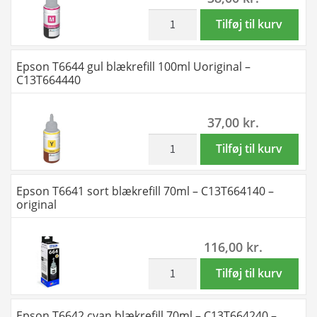
ml
C13T664240
inkl. moms
Epson
Tilføj til kurv
antal
antal
T6643
magenta
Epson T6644 gul blækrefill 100ml Uoriginal –
blækrefill
C13T664440
100ml
Uoriginal
37,00
kr.
-
C13T664340
inkl. moms
Epson
Tilføj til kurv
antal
T6644
gul
Epson T6641 sort blækrefill 70ml – C13T664140 –
blækrefill
original
100ml
Uoriginal
116,00
kr.
-
C13T664440
inkl. moms
Epson
Tilføj til kurv
antal
T6641
sort
Epson T6642 cyan blækrefill 70ml – C13T664240 –