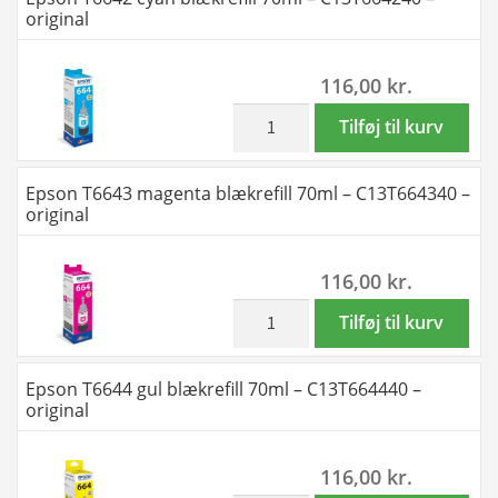
blækrefill
original
70ml
-
116,00
kr.
C13T664140
-
inkl. moms
Epson
Tilføj til kurv
original
T6642
antal
cyan
Epson T6643 magenta blækrefill 70ml – C13T664340 –
blækrefill
original
70ml
-
116,00
kr.
C13T664240
-
inkl. moms
Epson
Tilføj til kurv
original
T6643
antal
magenta
Epson T6644 gul blækrefill 70ml – C13T664440 –
blækrefill
original
70ml
-
116,00
kr.
C13T664340