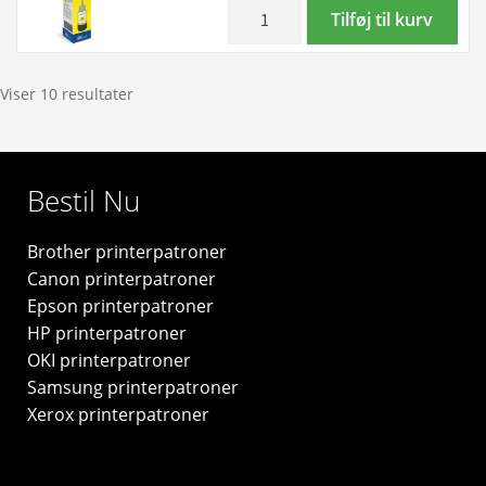
-
inkl. moms
Epson
Tilføj til kurv
original
T6644
antal
gul
blækrefill
Viser 10 resultater
70ml
-
C13T664440
Bestil Nu
-
original
Brother printerpatroner
antal
Canon printerpatroner
Epson printerpatroner
HP printerpatroner
OKI printerpatroner
Samsung printerpatroner
Xerox printerpatroner