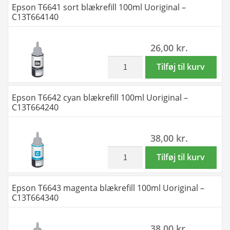
Epson T6641 sort blækrefill 100ml Uoriginal –
C-
T6641
C13T664140
M-
-
Y
T6644
26,00
kr.
-
-
Uoriginal
2
inkl. moms
Epson
Tilføj til kurv
-
x
T6641
T6641
4
sort
Epson T6642 cyan blækrefill 100ml Uoriginal –
-
farver
blækrefill
C13T664240
400
BK-
100ml
ml
C-
Uoriginal
38,00
kr.
antal
M-
-
Y
C13T664140
inkl. moms
Epson
Tilføj til kurv
-
antal
T6642
Uoriginal
cyan
Epson T6643 magenta blækrefill 100ml Uoriginal –
-
blækrefill
C13T664340
T6641
100ml
-
Uoriginal
38,00
kr.
800
-