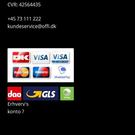
CVR: 42564435
+45 73 111 222
kundeservice@offi.dk
Erhverv's
konto ?