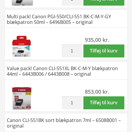
-
pack!
6446B001
Canon
Multi pack! Canon PGI-550/CLI-551 BK-C-M-Y-GY
antal
CLI-
blækpatron 50ml – 6496B005 – original
551
BK-
935,00
kr.
C-
M-
inkl. moms
Multi
Tilføj til kurv
Y
pack!
blækpatron
Canon
Value pack! Canon CLI-551XL BK-C-M-Y blækpatron
28ml
PGI-
44ml – 6443B006 / 6443B008 – original
-
550/CLI-
6509B009
551
853,00
kr.
/
BK-
6509B015
C-
inkl. moms
Value
Tilføj til kurv
-
M-
pack!
original
Y-
Canon
Canon CLI-551BK sort blækpatron 7ml – 6508B001 –
antal
GY
CLI-
original
blækpatron
551XL