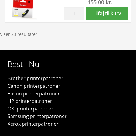
155,00
kr.
-
6446B001
inkl. moms
Canon
Tilføj til kurv
-
CLI-
original
551Y
antal
gul
Viser 23 resultater
blækpatron
7ml
-
Bestil Nu
6511B001
-
Brother printerpatroner
original
Canon printerpatroner
antal
Epson printerpatroner
HP printerpatroner
OKI printerpatroner
Samsung printerpatroner
Xerox printerpatroner