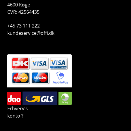
4600 Køge
CVR: 42564435
+45 73 111 222
kundeservice@offi.dk
Erhverv's
konto ?