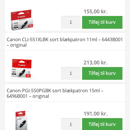
50ml
BK-
155,00
kr.
-
C-
6496B005
M-
inkl. moms
Canon
Tilføj til kurv
-
Y
CLI-
original
blækpatron
551BK
Canon CLI-551XLBK sort blækpatron 11ml – 6443B001
antal
44ml
sort
– original
-
blækpatron
6443B006
7ml
213,00
kr.
/
-
6443B008
6508B001
inkl. moms
Canon
Tilføj til kurv
-
-
CLI-
original
original
551XLBK
Canon PGI-550PGBK sort blækpatron 15ml –
antal
antal
sort
6496B001 – original
blækpatron
11ml
191,00
kr.
-
6443B001
inkl. moms
Canon
Tilføj til kurv
-
PGI-