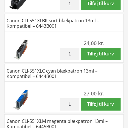
Kompatibel
Canon
Tilføj til kurv
550XL
C-
-
PGI-
-
M-
6431B001
555XXL
Canon CLI-551XLBK sort blækpatron 13ml –
154
Y
antal
sort
Kompatibel – 6443B001
ml
-
blækpatron
antal
Kompatibel
37
24,00
kr.
-
ml
PGI-
-
inkl. moms
Canon
Tilføj til kurv
550XL
kompatibel
CLI-
-
-
551XLBK
Canon CLI-551XLC cyan blækpatron 13ml –
308
8049B001
sort
Kompatibel – 6444B001
ml
antal
blækpatron
20
13ml
stk.
27,00
kr.
-
antal
Kompatibel
inkl. moms
Canon
Tilføj til kurv
-
CLI-
6443B001
551XLC
Canon CLI-551XLM magenta blækpatron 13ml –
antal
cyan
Kompatibel – 6445B001