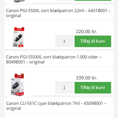
original
550PGBK
Canon PGI-550XL sort blækpatron 22ml – 6431B001 –
antal
sort
original
blækpatron
15ml
220,00
kr.
-
6496B001
inkl. moms
Canon
Tilføj til kurv
-
PGI-
original
550XL
Canon PGI-555XXL sort blækpatron 1.000 sider –
antal
sort
8049B001 – original
blækpatron
22ml
339,00
kr.
-
6431B001
inkl. moms
Canon
Tilføj til kurv
-
PGI-
original
555XXL
Canon CLI-551C cyan blækpatron 7ml – 6509B001 –
antal
sort
original
blækpatron
1.000