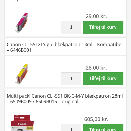
blækpatron
13ml
29,00
kr.
-
Kompatibel
inkl. moms
Canon
Tilføj til kurv
-
CLI-
6444B001
551XLM
Canon CLI-551XLY gul blækpatron 13ml – Kompatibel
antal
magenta
– 6446B001
blækpatron
13ml
28,00
kr.
-
Kompatibel
inkl. moms
Canon
Tilføj til kurv
-
CLI-
6445B001
551XLY
Multi pack! Canon CLI-551 BK-C-M-Y blækpatron 28ml
antal
gul
– 6509B009 / 6509B015 – original
blækpatron
13ml
605,00
kr.
-
Kompatibel
inkl. moms
Multi
Tilføj til kurv