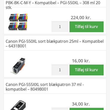
PBK-BK-C-M-Y – Kompatibel – PGI-550XL – 308 ml 20
C-
550XL
stk.
M-
/
224,00
kr.
Y
CLI-
-
551XL
inkl. moms
Rabat
Tilføj til kurv
Kompatibel
-
sæt!
-
2
Canon
Canon PGI-550XL sort blækpatron 25ml – Kompatibel
PGI-
x
PGI-
– 6431B001
550XL
5
550XL
-
farver
/
16,00
kr.
77
PBK-
CLI-
ml
BK-
551XL
inkl. moms
Canon
Tilføj til kurv
antal
C-
-
PGI-
M-
4
550XL
Canon PGI-555XXL sort blækpatron 37 ml -
Y
x
sort
kompatibel – 8049B001
-
5
blækpatron
Kompatibel
farver
25ml
34,00
kr.
-
PBK-
-
PGI-
BK-
inkl. moms