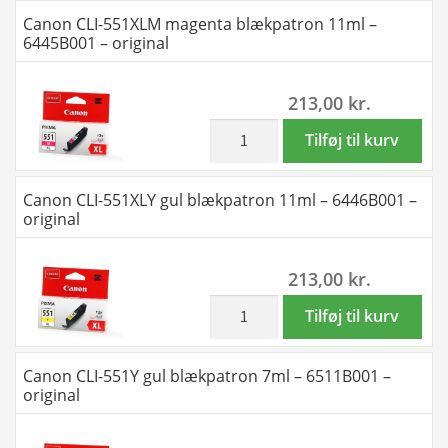
original
551M
Canon CLI-551XLM magenta blækpatron 11ml –
antal
magenta
6445B001 – original
blækpatron
7ml
213,00
kr.
-
6510B001
inkl. moms
Canon
Tilføj til kurv
-
CLI-
original
551XLM
Canon CLI-551XLY gul blækpatron 11ml – 6446B001 –
antal
magenta
original
blækpatron
11ml
213,00
kr.
-
6445B001
inkl. moms
Canon
Tilføj til kurv
-
CLI-
original
551XLY
Canon CLI-551Y gul blækpatron 7ml – 6511B001 –
antal
gul
original
blækpatron
11ml