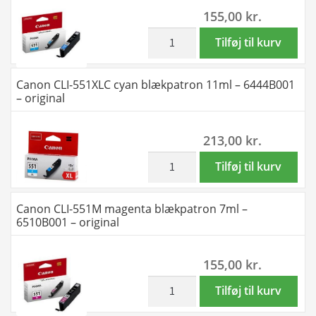
155,00
kr.
sider
-
inkl. moms
Canon
Tilføj til kurv
8049B001
CLI-
-
551C
Canon CLI-551XLC cyan blækpatron 11ml – 6444B001
original
cyan
– original
antal
blækpatron
7ml
213,00
kr.
-
6509B001
inkl. moms
Canon
Tilføj til kurv
-
CLI-
original
551XLC
Canon CLI-551M magenta blækpatron 7ml –
antal
cyan
6510B001 – original
blækpatron
11ml
155,00
kr.
-
6444B001
inkl. moms
Canon
Tilføj til kurv
-
CLI-