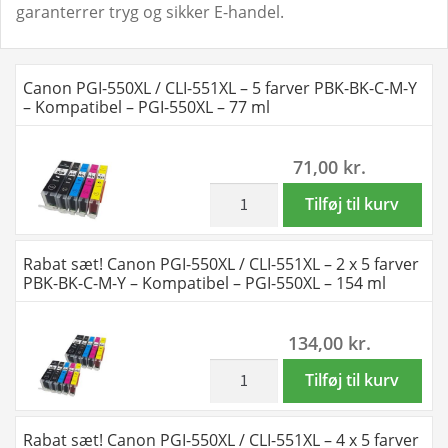
garanterrer tryg og sikker E-handel.
Canon PGI-550XL / CLI-551XL – 5 farver PBK-BK-C-M-Y
– Kompatibel – PGI-550XL – 77 ml
71,00
kr.
inkl. moms
Canon
Tilføj til kurv
PGI-
550XL
Rabat sæt! Canon PGI-550XL / CLI-551XL – 2 x 5 farver
/
PBK-BK-C-M-Y – Kompatibel – PGI-550XL – 154 ml
CLI-
551XL
134,00
kr.
-
5
inkl. moms
Rabat
Tilføj til kurv
farver
sæt!
PBK-
Canon
Rabat sæt! Canon PGI-550XL / CLI-551XL – 4 x 5 farver
BK-
PGI-