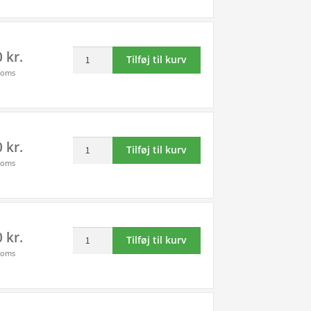
PGI-
2
Kompatibel
550XL
x
-
/
5
PGI-
Canon
0
kr.
CLI-
farver
550XL
Tilføj til kurv
PGI-
551XL
PBK-
-
moms
550XL
-
BK-
77
sort
4
C-
ml
blækpatron
x
M-
antal
25ml
5
Y
Canon
0
kr.
-
farver
-
Tilføj til kurv
CLI-
Kompatibel
PBK-
Kompatibel
moms
551XLBK
-
BK-
-
sort
6431B001
C-
PGI-
blækpatron
antal
M-
550XL
13ml
Y
-
Canon
0
kr.
-
-
154
Tilføj til kurv
CLI-
Kompatibel
Kompatibel
moms
ml
551XLC
-
-
antal
cyan
6443B001
PGI-
blækpatron
antal
550XL
13ml