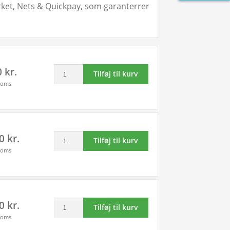
mærket, Nets & Quickpay, som garanterrer
Canon
0
kr.
Tilføj til kurv
PGI-
moms
550XL
/
CLI-
551XL
Rabat
00
kr.
-
Tilføj til kurv
sæt!
5
moms
Canon
farver
PGI-
PBK-
550XL
BK-
/
C-
Rabat
00
kr.
CLI-
M-
Tilføj til kurv
sæt!
551XL
Y
moms
Canon
-
-