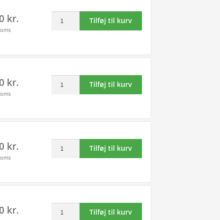
7ml
-
antal
Canon
00
kr.
-
6443B006
Tilføj til kurv
CLI-
6508B001
/
moms
551XLBK
-
6443B008
sort
original
-
blækpatron
antal
original
11ml
antal
Canon
00
kr.
-
Tilføj til kurv
PGI-
6443B001
moms
550PGBK
-
sort
original
blækpatron
antal
15ml
Canon
00
kr.
-
Tilføj til kurv
PGI-
6496B001
moms
550XL
-
sort
original
blækpatron
antal
22ml
Canon
00
kr.
-
Tilføj til kurv
CLI-
6431B001