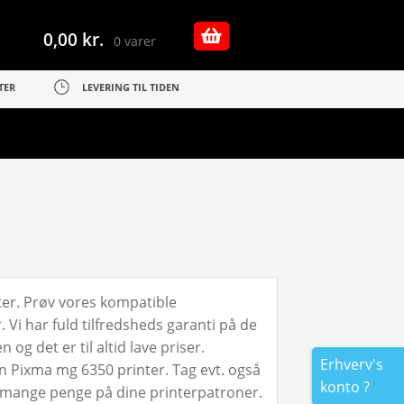
0,00
kr.
0 varer
TER
LEVERING TIL TIDEN
ter. Prøv vores kompatible
Vi har fuld tilfredsheds garanti på de
g det er til altid lave priser.
Erhverv's
n Pixma mg 6350 printer. Tag evt. også
konto ?
a mange penge på dine printerpatroner.