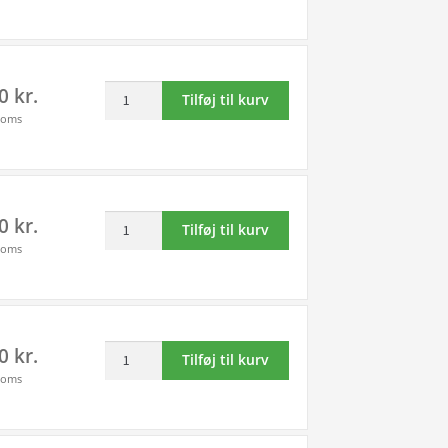
Canon
-
CLI-
6447B001
551
antal
BK-
Multi
00
kr.
C-
Tilføj til kurv
pack!
M-
moms
Canon
Y
PGI-
blækpatron
550/CLI-
28ml
551
-
Value
00
kr.
BK-
6509B009
Tilføj til kurv
pack!
C-
/
moms
Canon
M-
6509B015
CLI-
Y-
-
551XL
GY
original
BK-
blækpatron
antal
Canon
00
kr.
C-
50ml
Tilføj til kurv
CLI-
M-
-
moms
551BK
Y
6496B005
sort
blækpatron
-
blækpatron
44ml
original