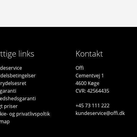
ttige links
Kontakt
deservice
Offi
delsbetingelser
Cementvej 1
trydelsesret
4600 Køge
garanti
CVR: 42564435
fredshedsgaranti
+45 73 111 222
t priser
kundeservice@offi.dk
ie- og privatlivspoltik
emap