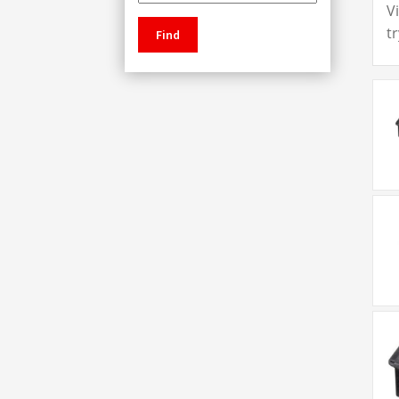
V
t
Find