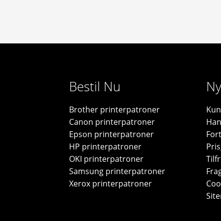
Bestil Nu
Ny
Brother printerpatroner
Kun
Canon printerpatroner
Han
Epson printerpatroner
For
HP printerpatroner
Pris
OKI printerpatroner
Til
Samsung printerpatroner
Frag
Xerox printerpatroner
Cook
Sit