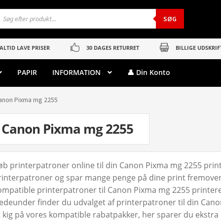
roducts
earch
SØG
ALTID LAVE PRISER
30 DAGES RETURRET
BILLIGE UDSKRIF
PAPIR
INFORMATION
👤 Din Konto
anon Pixma mg 2255
Canon Pixma mg 2255
øb printerpatroner online til din Canon Pixma mg 2255 prin
rinterpatroner og spar mange penge på dine print fremover. 
ompatible printerpatroner til Canon Pixma mg 2255 printeren o
edeunder finder du udvalget af printerpatroner til din Cano
t kig på vores kompatible rabatpakker, her sparer du ekstr