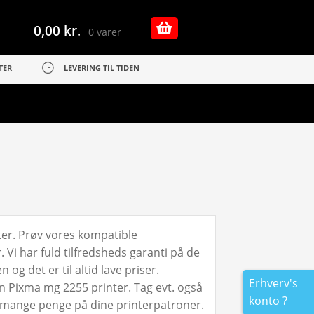
0,00
kr.
0 varer
TER
LEVERING TIL TIDEN
ter. Prøv vores kompatible
Vi har fuld tilfredsheds garanti på de
g det er til altid lave priser.
Erhverv's
n Pixma mg 2255 printer. Tag evt. også
konto ?
a mange penge på dine printerpatroner.