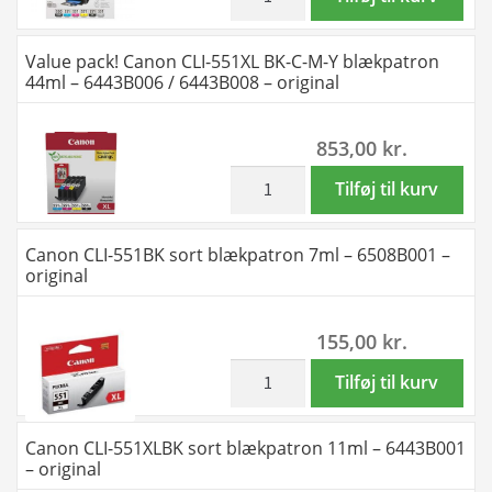
Y
pack!
blækpatron
Canon
Value pack! Canon CLI-551XL BK-C-M-Y blækpatron
28ml
PGI-
44ml – 6443B006 / 6443B008 – original
-
550/CLI-
6509B009
551
853,00
kr.
/
BK-
6509B015
C-
inkl. moms
Value
Tilføj til kurv
-
M-
pack!
original
Y-
Canon
Canon CLI-551BK sort blækpatron 7ml – 6508B001 –
antal
GY
CLI-
original
blækpatron
551XL
50ml
BK-
155,00
kr.
-
C-
6496B005
M-
inkl. moms
Canon
Tilføj til kurv
-
Y
CLI-
original
blækpatron
551BK
Canon CLI-551XLBK sort blækpatron 11ml – 6443B001
antal
44ml
sort
– original
-
blækpatron