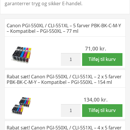
garanterrer tryg og sikker E-handel.
Canon PGI-550XL / CLI-551XL – 5 farver PBK-BK-C-M-Y
– Kompatibel – PGI-550XL – 77 ml
71,00
kr.
inkl. moms
Canon
Tilføj til kurv
PGI-
550XL
Rabat sæt! Canon PGI-550XL / CLI-551XL – 2 x 5 farver
/
PBK-BK-C-M-Y – Kompatibel – PGI-550XL – 154 ml
CLI-
551XL
134,00
kr.
-
5
inkl. moms
Rabat
Tilføj til kurv
farver
sæt!
PBK-
Canon
Rabat sæt! Canon PGI-550XL / CLI-551XL – 4 x 5 farver
BK-
PGI-