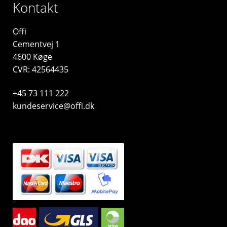
Kontakt
Offi
Cementvej 1
4600 Køge
CVR: 42564435
+45 73 111 222
kundeservice@offi.dk