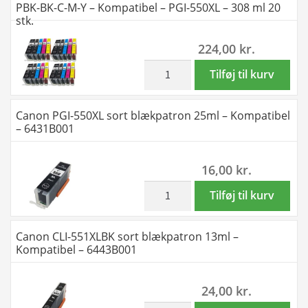
PBK-BK-C-M-Y – Kompatibel – PGI-550XL – 308 ml 20
C-
550XL
stk.
M-
/
224,00
kr.
Y
CLI-
-
551XL
inkl. moms
Rabat
Tilføj til kurv
Kompatibel
-
sæt!
-
2
Canon
Canon PGI-550XL sort blækpatron 25ml – Kompatibel
PGI-
x
PGI-
– 6431B001
550XL
5
550XL
-
farver
/
16,00
kr.
77
PBK-
CLI-
ml
BK-
551XL
inkl. moms
Canon
Tilføj til kurv
antal
C-
-
PGI-
M-
4
550XL
Canon CLI-551XLBK sort blækpatron 13ml –
Y
x
sort
Kompatibel – 6443B001
-
5
blækpatron
Kompatibel
farver
25ml
24,00
kr.
-
PBK-
-
PGI-
BK-
inkl. moms