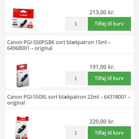
6443B006
7ml
213,00
kr.
/
-
6443B008
6508B001
inkl. moms
Canon
Tilføj til kurv
-
-
CLI-
original
original
551XLBK
Canon PGI-550PGBK sort blækpatron 15ml –
antal
antal
sort
6496B001 – original
blækpatron
11ml
191,00
kr.
-
6443B001
inkl. moms
Canon
Tilføj til kurv
-
PGI-
original
550PGBK
Canon PGI-550XL sort blækpatron 22ml – 6431B001 –
antal
sort
original
blækpatron
15ml
220,00
kr.
-
6496B001
inkl. moms
Canon
Tilføj til kurv
-
PGI-