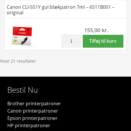
original
551XLY
Canon CLI-551Y gul blækpatron 7ml – 6511B001 –
antal
gul
original
blækpatron
11ml
155,00
kr.
-
6446B001
inkl. moms
Canon
Tilføj til kurv
-
CLI-
original
551Y
antal
gul
Viser 21 resultater
blækpatron
7ml
-
Bestil Nu
6511B001
-
Brother printerpatroner
original
Canon printerpatroner
antal
Epson printerpatroner
HP printerpatroner