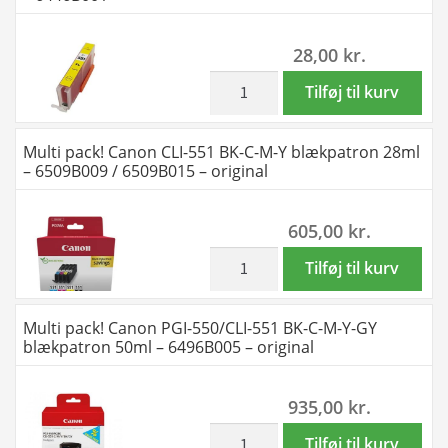
blækpatron
13ml
28,00
kr.
-
Kompatibel
inkl. moms
Canon
Tilføj til kurv
-
CLI-
6445B001
551XLY
Multi pack! Canon CLI-551 BK-C-M-Y blækpatron 28ml
antal
gul
– 6509B009 / 6509B015 – original
blækpatron
13ml
605,00
kr.
-
Kompatibel
inkl. moms
Multi
Tilføj til kurv
-
pack!
6446B001
Canon
Multi pack! Canon PGI-550/CLI-551 BK-C-M-Y-GY
antal
CLI-
blækpatron 50ml – 6496B005 – original
551
BK-
935,00
kr.
C-
M-
inkl. moms
Multi
Tilføj til kurv