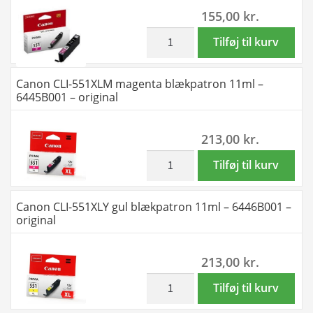
155,00
kr.
-
6444B001
inkl. moms
Canon
Tilføj til kurv
-
CLI-
original
551M
Canon CLI-551XLM magenta blækpatron 11ml –
antal
magenta
6445B001 – original
blækpatron
7ml
213,00
kr.
-
6510B001
inkl. moms
Canon
Tilføj til kurv
-
CLI-
original
551XLM
Canon CLI-551XLY gul blækpatron 11ml – 6446B001 –
antal
magenta
original
blækpatron
11ml
213,00
kr.
-
6445B001
inkl. moms
Canon
Tilføj til kurv
-
CLI-