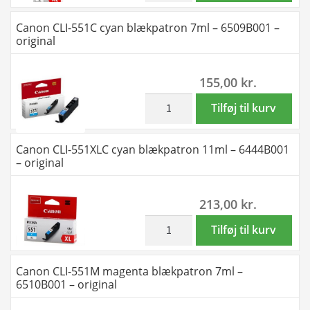
original
550XL
Canon CLI-551C cyan blækpatron 7ml – 6509B001 –
antal
sort
original
blækpatron
22ml
155,00
kr.
-
6431B001
inkl. moms
Canon
Tilføj til kurv
-
CLI-
original
551C
Canon CLI-551XLC cyan blækpatron 11ml – 6444B001
antal
cyan
– original
blækpatron
7ml
213,00
kr.
-
6509B001
inkl. moms
Canon
Tilføj til kurv
-
CLI-
original
551XLC
Canon CLI-551M magenta blækpatron 7ml –
antal
cyan
6510B001 – original
blækpatron
11ml