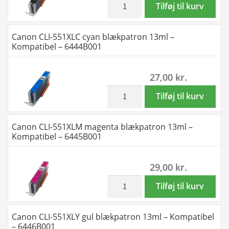
Kompatibel
Canon
Tilføj til kurv
550XL
C-
-
CLI-
-
M-
6431B001
551XLBK
Canon CLI-551XLC cyan blækpatron 13ml –
154
Y
antal
sort
Kompatibel – 6444B001
ml
-
blækpatron
antal
Kompatibel
13ml
27,00
kr.
-
-
PGI-
Kompatibel
inkl. moms
Canon
Tilføj til kurv
550XL
-
CLI-
-
6443B001
551XLC
Canon CLI-551XLM magenta blækpatron 13ml –
308
antal
cyan
Kompatibel – 6445B001
ml
blækpatron
20
13ml
stk.
29,00
kr.
-
antal
Kompatibel
inkl. moms
Canon
Tilføj til kurv
-
CLI-
6444B001
551XLM
Canon CLI-551XLY gul blækpatron 13ml – Kompatibel
antal
magenta
– 6446B001