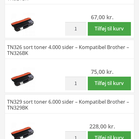
12.000
Y
2
sider
-
x
67,00
kr.
antal
Kompatibel
4
Brother
farver
inkl. moms
TN321
Tilføj til kurv
-
BK-
sort
TN326
C-
toner
TN326 sort toner 4.000 sider – Kompatibel Brother –
-
M-
2.500
TN326BK
27.000
Y
sider
sider
-
-
75,00
kr.
antal
Kompatibel
Kompatibel
Brother
Brother
inkl. moms
TN326
Tilføj til kurv
-
-
sort
TN329
TN321BK
toner
TN329 sort toner 6.000 sider – Kompatibel Brother –
-
antal
4.000
TN329BK
48.000
sider
sider
-
228,00
kr.
antal
Kompatibel
Brother
inkl. moms
TN329
Tilføj til kurv