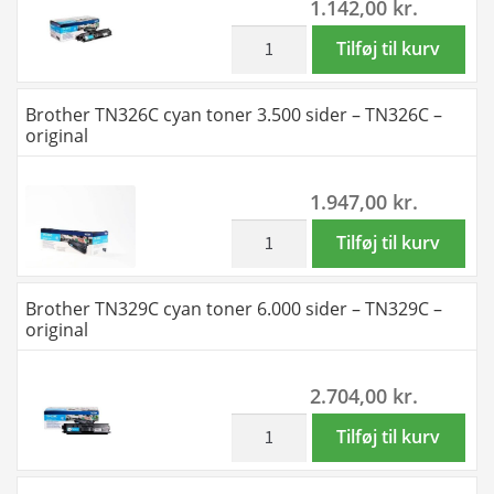
1.142,00
kr.
-
TN329BK
inkl. moms
Brother
Tilføj til kurv
-
TN321C
original
cyan
Brother TN326C cyan toner 3.500 sider – TN326C –
antal
toner
original
1.500
sider
1.947,00
kr.
-
TN321C
inkl. moms
Brother
Tilføj til kurv
-
TN326C
original
cyan
Brother TN329C cyan toner 6.000 sider – TN329C –
antal
toner
original
3.500
sider
2.704,00
kr.
-
TN326C
inkl. moms
Brother
Tilføj til kurv
-
TN329C
original
cyan