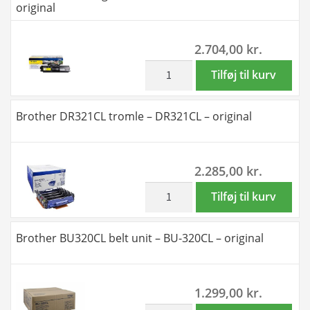
original
3.500
sider
2.704,00
kr.
-
TN326Y
inkl. moms
Brother
Tilføj til kurv
-
TN329Y
original
gul
Brother DR321CL tromle – DR321CL – original
antal
toner
6.000
sider
2.285,00
kr.
-
TN329Y
inkl. moms
Brother
Tilføj til kurv
-
DR321CL
original
tromle
Brother BU320CL belt unit – BU-320CL – original
antal
-
DR321CL
-
1.299,00
kr.
original
inkl. moms