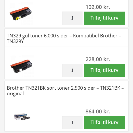
102,00
kr.
Kompatibel
Brother
inkl. moms
TN326
Tilføj til kurv
-
gul
TN321Y
toner
TN329 gul toner 6.000 sider – Kompatibel Brother –
antal
3.500
TN329Y
sider
-
228,00
kr.
Kompatibel
Brother
inkl. moms
TN329
Tilføj til kurv
-
gul
TN326Y
toner
Brother TN321BK sort toner 2.500 sider – TN321BK –
antal
6.000
original
sider
-
864,00
kr.
Kompatibel
Brother
inkl. moms
Brother
Tilføj til kurv
-
TN321BK