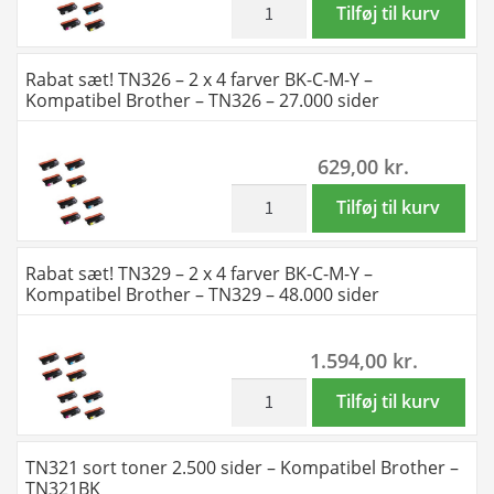
C-
Rabat
Tilføj til kurv
-
M-
sæt!
13.500
Y
TN321
Rabat sæt! TN326 – 2 x 4 farver BK-C-M-Y –
sider
-
-
Kompatibel Brother – TN326 – 27.000 sider
antal
Kompatibel
2
Brother
x
629,00
kr.
-
4
TN329
farver
inkl. moms
Rabat
Tilføj til kurv
-
BK-
sæt!
24.000
C-
TN326
Rabat sæt! TN329 – 2 x 4 farver BK-C-M-Y –
sider
M-
-
Kompatibel Brother – TN329 – 48.000 sider
antal
Y
2
-
x
1.594,00
kr.
Kompatibel
4
Brother
farver
inkl. moms
Rabat
Tilføj til kurv
-
BK-
sæt!
TN321
C-
TN329
TN321 sort toner 2.500 sider – Kompatibel Brother –
-
M-
-
TN321BK