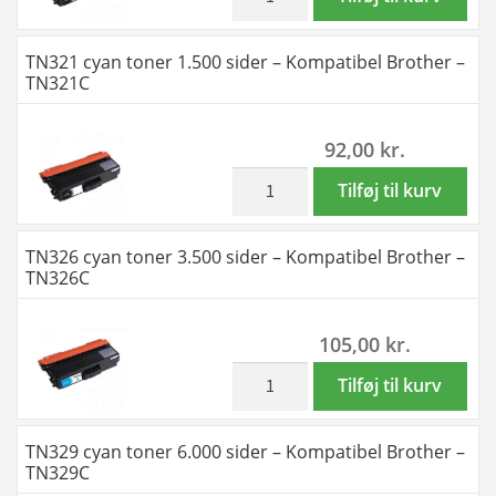
-
sort
TN326BK
toner
TN321 cyan toner 1.500 sider – Kompatibel Brother –
antal
6.000
TN321C
sider
-
92,00
kr.
Kompatibel
Brother
inkl. moms
TN321
Tilføj til kurv
-
cyan
TN329BK
toner
TN326 cyan toner 3.500 sider – Kompatibel Brother –
antal
1.500
TN326C
sider
-
105,00
kr.
Kompatibel
Brother
inkl. moms
TN326
Tilføj til kurv
-
cyan
TN321C
toner
TN329 cyan toner 6.000 sider – Kompatibel Brother –
antal
3.500
TN329C
sider