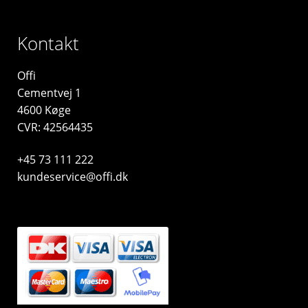
Kontakt
Offi
Cementvej 1
4600 Køge
CVR: 42564435
+45 73 111 222
kundeservice@offi.dk