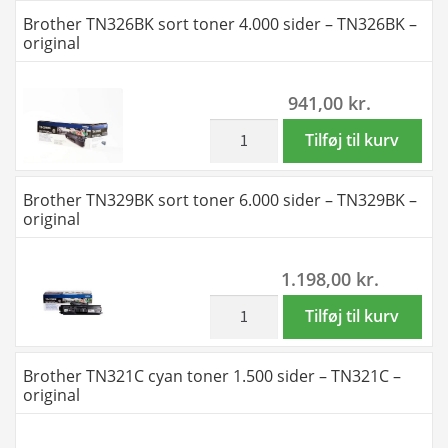
TN329Y
sort
Brother TN326BK sort toner 4.000 sider – TN326BK –
antal
toner
original
2.500
sider
941,00
kr.
-
TN321BK
inkl. moms
Brother
Tilføj til kurv
-
TN326BK
original
sort
Brother TN329BK sort toner 6.000 sider – TN329BK –
antal
toner
original
4.000
sider
1.198,00
kr.
-
TN326BK
inkl. moms
Brother
Tilføj til kurv
-
TN329BK
original
sort
Brother TN321C cyan toner 1.500 sider – TN321C –
antal
toner
original
6.000
sider