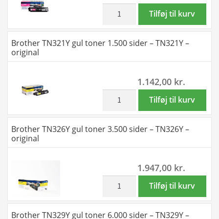
TN326M
inkl. moms
Brother
Tilføj til kurv
-
TN329M
original
magenta
Brother TN321Y gul toner 1.500 sider – TN321Y –
antal
toner
original
6.000
sider
1.142,00
kr.
-
TN329M
inkl. moms
Brother
Tilføj til kurv
-
TN321Y
original
gul
Brother TN326Y gul toner 3.500 sider – TN326Y –
antal
toner
original
1.500
sider
1.947,00
kr.
-
TN321Y
inkl. moms
Brother
Tilføj til kurv
-
TN326Y
original
gul
Brother TN329Y gul toner 6.000 sider – TN329Y –
antal
toner