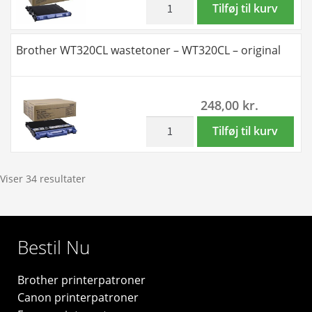
antal
Brother
Tilføj til kurv
BU320CL
belt
Brother WT320CL wastetoner – WT320CL – original
unit
-
BU-
248,00
kr.
320CL
-
inkl. moms
Brother
Tilføj til kurv
original
WT320CL
antal
wastetoner
-
Viser 34 resultater
WT320CL
-
original
Bestil Nu
antal
Brother printerpatroner
Canon printerpatroner