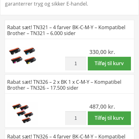
garanterrer tryg og sikker E-handel.
Rabat sæt! TN321 – 4 farver BK-C-M-Y – Kompatibel
Brother – TN321 – 6.000 sider
330,00
kr.
inkl. moms
Rabat
Tilføj til kurv
sæt!
TN321
Rabat sæt! TN326 – 2 x BK 1 x C-M-Y – Kompatibel
-
Brother – TN326 – 17.500 sider
4
farver
487,00
kr.
BK-
C-
inkl. moms
Rabat
Tilføj til kurv
M-
sæt!
Y
TN326
Rabat sæt! TN326 – 4 farver BK-C-M-Y – Kompatibel
-
-