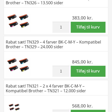
Brother – TN326 – 13.500 sider
Kompatibel
2
Brother
x
383,00
kr.
-
BK
TN321
1
inkl. moms
Rabat
Tilføj til kurv
-
x
sæt!
6.000
C-
TN326
Rabat sæt! TN329 – 4 farver BK-C-M-Y – Kompatibel
sider
M-
-
Brother – TN329 – 24.000 sider
antal
Y
4
-
farver
845,00
kr.
Kompatibel
BK-
Brother
C-
inkl. moms
Rabat
Tilføj til kurv
-
M-
sæt!
TN326
Y
TN329
Rabat sæt! TN321 – 2 x 4 farver BK-C-M-Y –
-
-
-
Kompatibel Brother – TN321 – 12.000 sider
17.500
Kompatibel
4
sider
Brother
farver
568,00
kr.
antal
-
BK-
TN326
inkl. moms