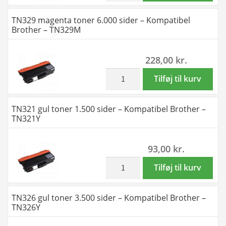
TN321M
toner
TN329 magenta toner 6.000 sider – Kompatibel
antal
3.500
Brother – TN329M
sider
-
228,00
kr.
Kompatibel
Brother
inkl. moms
TN329
Tilføj til kurv
-
magenta
TN326M
toner
TN321 gul toner 1.500 sider – Kompatibel Brother –
antal
6.000
TN321Y
sider
-
93,00
kr.
Kompatibel
Brother
inkl. moms
TN321
Tilføj til kurv
-
gul
TN329M
toner
TN326 gul toner 3.500 sider – Kompatibel Brother –
antal
1.500
TN326Y
sider
-