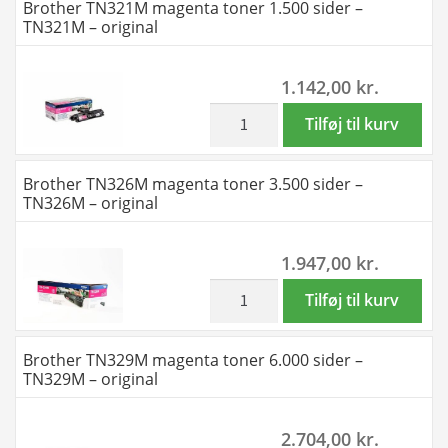
Brother TN321M magenta toner 1.500 sider –
antal
toner
TN321M – original
6.000
sider
1.142,00
kr.
-
TN329C
inkl. moms
Brother
Tilføj til kurv
-
TN321M
original
magenta
Brother TN326M magenta toner 3.500 sider –
antal
toner
TN326M – original
1.500
sider
1.947,00
kr.
-
TN321M
inkl. moms
Brother
Tilføj til kurv
-
TN326M
original
magenta
Brother TN329M magenta toner 6.000 sider –
antal
toner
TN329M – original
3.500
sider
2.704,00
kr.
-