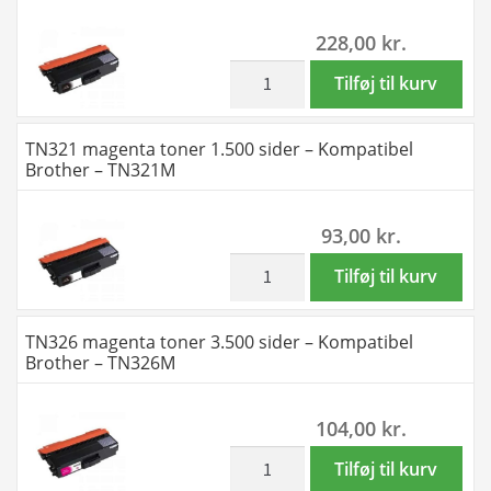
-
228,00
kr.
Kompatibel
Brother
inkl. moms
TN329
Tilføj til kurv
-
cyan
TN326C
toner
TN321 magenta toner 1.500 sider – Kompatibel
antal
6.000
Brother – TN321M
sider
-
93,00
kr.
Kompatibel
Brother
inkl. moms
TN321
Tilføj til kurv
-
magenta
TN329C
toner
TN326 magenta toner 3.500 sider – Kompatibel
antal
1.500
Brother – TN326M
sider
-
104,00
kr.
Kompatibel
Brother
inkl. moms
TN326
Tilføj til kurv
-
magenta